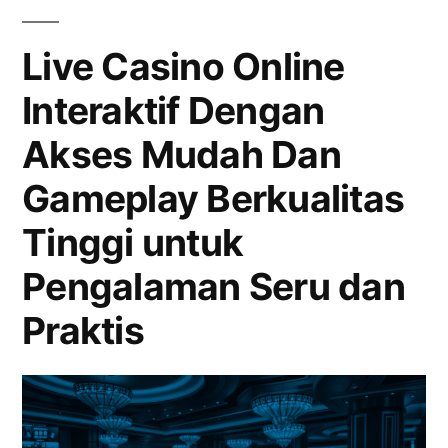
Dengan
Bermain
Bonus
Live Casino Online
Terbaik”
Harian
Interaktif Dengan
Dan
Transaksi
Akses Mudah Dan
Aman
Cepat
Gameplay Berkualitas
Untuk
Tinggi untuk
Pengalaman
Bermain
Pengalaman Seru dan
Terbaik
Praktis