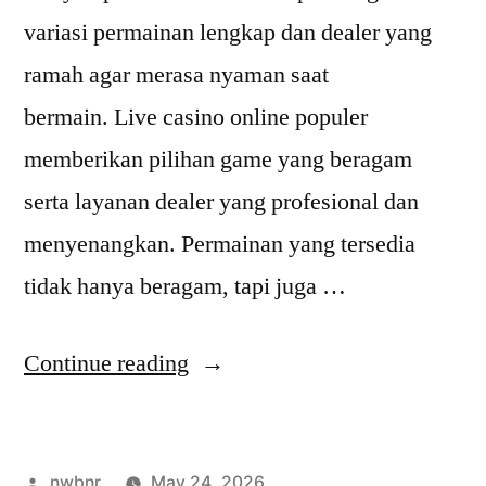
variasi permainan lengkap dan dealer yang
ramah agar merasa nyaman saat
bermain. Live casino online populer
memberikan pilihan game yang beragam
serta layanan dealer yang profesional dan
menyenangkan. Permainan yang tersedia
tidak hanya beragam, tapi juga …
“Live
Continue reading
Casino
Online
Posted
nwbnr
May 24, 2026