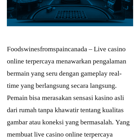
Foodswinesfromspaincanada – Live casino
online terpercaya menawarkan pengalaman
bermain yang seru dengan gameplay real-
time yang berlangsung secara langsung.
Pemain bisa merasakan sensasi kasino asli
dari rumah tanpa khawatir tentang kualitas
gambar atau koneksi yang bermasalah. Yang
membuat live casino online terpercaya