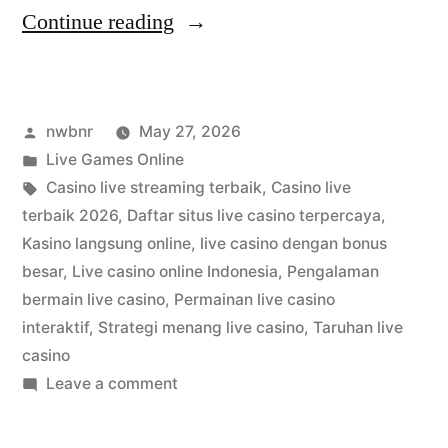
“Live
Continue reading
Casino
Online
Posted
nwbnr
May 27, 2026
Interaktif
by
Posted
Live Games Online
Dengan
in
Tags:
Casino live streaming terbaik
,
Casino live
Akses
terbaik 2026
,
Daftar situs live casino terpercaya
,
Kasino langsung online
,
live casino dengan bonus
Mudah
besar
,
Live casino online Indonesia
,
Pengalaman
Dan
bermain live casino
,
Permainan live casino
interaktif
,
Strategi menang live casino
,
Taruhan live
Gameplay
casino
Berkualitas
on
Leave a comment
Tinggi
Live
Casino