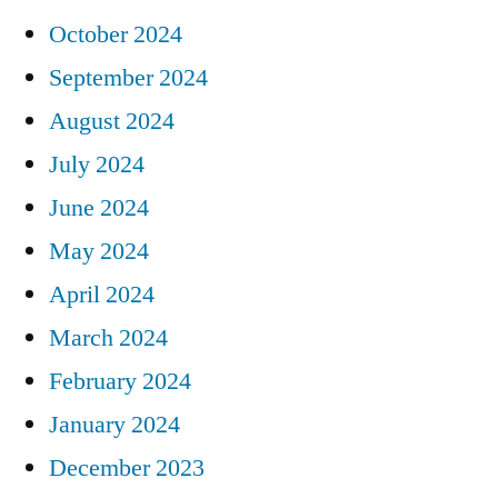
October 2024
September 2024
August 2024
July 2024
June 2024
May 2024
April 2024
March 2024
February 2024
January 2024
December 2023