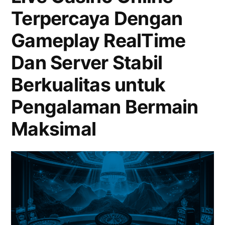
Terpercaya Dengan
Lengkap
dan
Gameplay RealTime
Dealer
Ramah
Dan Server Stabil
untuk
Berkualitas untuk
Pengalaman
Seru
Pengalaman Bermain
Maksimal