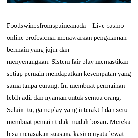
Foodswinesfromspaincanada – Live casino
online profesional menawarkan pengalaman
bermain yang jujur dan
menyenangkan. Sistem fair play memastikan
setiap pemain mendapatkan kesempatan yang
sama tanpa curang. Ini membuat permainan
lebih adil dan nyaman untuk semua orang.
Selain itu, gameplay yang interaktif dan seru
membuat pemain tidak mudah bosan. Mereka
bisa merasakan suasana kasino nyata lewat