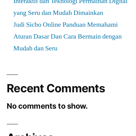
Interaktif dan Teknologi Permainan Digital
yang Seru dan Mudah Dimainkan
Judi Sicbo Online Panduan Memahami
Aturan Dasar Dan Cara Bermain dengan
Mudah dan Seru
Recent Comments
No comments to show.