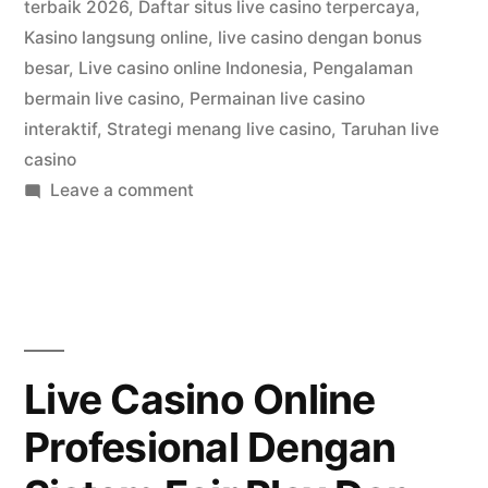
Peluang
terbaik 2026
,
Daftar situs live casino terpercaya
,
Kasino langsung online
,
live casino dengan bonus
Menang
besar
,
Live casino online Indonesia
,
Pengalaman
Besar
bermain live casino
,
Permainan live casino
interaktif
,
Strategi menang live casino
,
Taruhan live
dan
casino
Streaming
on
Leave a comment
Stabil
Live
Casino
untuk
Online
Pengalaman
Dinamis
Dengan
Main
Peluang
Live Casino Online
Seru”
Menang
Profesional Dengan
Besar
dan