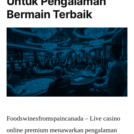
Untuk Pengalaman
Bermain
Bermain Terbaik
Maksimal
Foodswinesfromspaincanada – Live casino
online premium menawarkan pengalaman