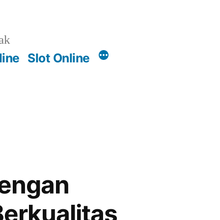
ak
line
Slot Online
 Dengan
erkualitas