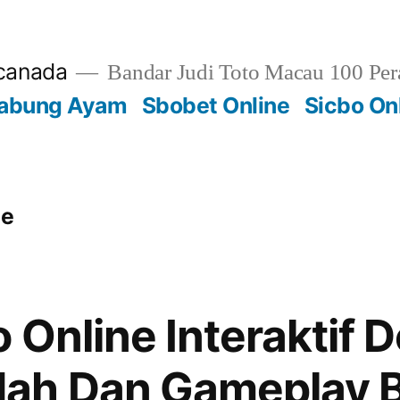
canada
Bandar Judi Toto Macau 100 Per
abung Ayam
Sbobet Online
Sicbo On
ne
o Online Interaktif
ah Dan Gameplay B