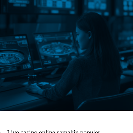
– Live casino online semakin populer