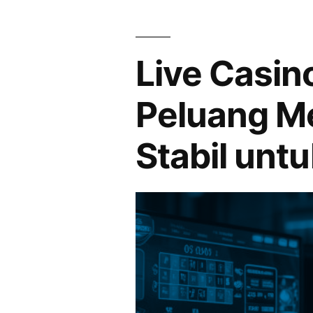
Interaktif
Berkualitas
Dengan
Tinggi
Akses
Live Casin
Mudah
untuk
Dan
Pengalama
Peluang M
Gameplay
Seru
Berkualitas
Stabil unt
Tinggi
dan
untuk
Asyik”
Pengalaman
Seru
dan
Asyik