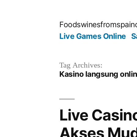
Skip
to
Foodswinesfromspain
content
Live Games Online
S
Tag Archives:
Kasino langsung onli
Live Casin
Akses Mud