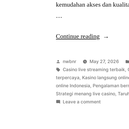
kemudahan akses dan kuali
…
“Live
Continue reading
Casino
Online
Posted
nwbnr
May 27, 2026
Interaktif
by
Tags:
Casino live streaming terbaik
,
terpercaya
,
Kasino langsung onlin
Dengan
online Indonesia
,
Pengalaman berm
Akses
Strategi menang live casino
,
Taruh
on
Leave a comment
Mudah
Live
Dan
Casino
Gameplay
Online