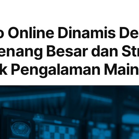
o Online Dinamis D
n
enang Besar dan S
uk Pengalaman Main