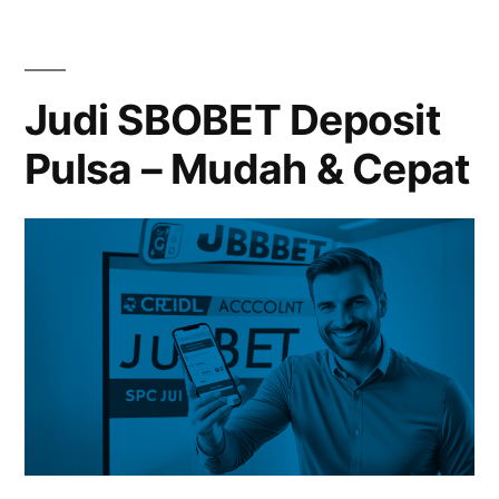
–
Tips
Menang
Judi SBOBET Deposit
&
Pulsa – Mudah & Cepat
Strategi