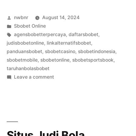
Situs
Posted
nwbnr
August 14, 2024
Judi
by
Posted
Sbobet Online
SBOBET
in
Tags:
agensbobetterpercaya
,
daftarsbobet
,
Terbaik
judisbobetonline
,
linkalternatifsbobet
,
panduansbobet
,
sbobetcasino
,
sbobetindonesia
,
di
sbobetmobile
,
sbobetonline
,
sbobetsportsbook
,
Indonesia”
taruhanbolasbobet
on
Leave a comment
5
Daftar
Situs
Judi
SBOBET
Terbaik
Situs Judi Bola