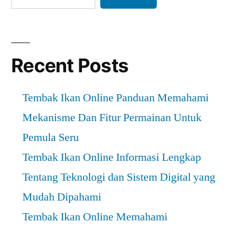
Recent Posts
Tembak Ikan Online Panduan Memahami
Mekanisme Dan Fitur Permainan Untuk
Pemula Seru
Tembak Ikan Online Informasi Lengkap
Tentang Teknologi dan Sistem Digital yang
Mudah Dipahami
Tembak Ikan Online Memahami