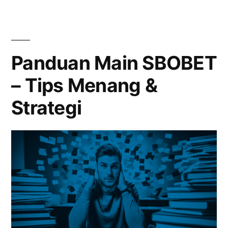
Judi
SBOBET
Terpercaya
di
Panduan Main SBOBET
Indonesia
– Tips Menang &
Strategi