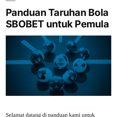
Mudah
Panduan Taruhan Bola
&
SBOBET untuk Pemula
Cepat
Selamat datang di panduan kami untuk