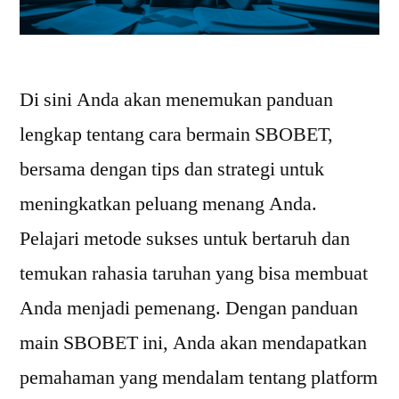
Di sini Anda akan menemukan panduan
lengkap tentang cara bermain SBOBET,
bersama dengan tips dan strategi untuk
meningkatkan peluang menang Anda.
Pelajari metode sukses untuk bertaruh dan
temukan rahasia taruhan yang bisa membuat
Anda menjadi pemenang. Dengan panduan
main SBOBET ini, Anda akan mendapatkan
pemahaman yang mendalam tentang platform