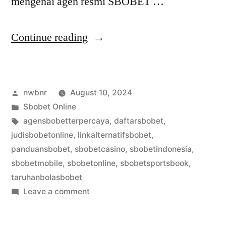
mengenai agen resmi SBOBET …
“Temukan
Continue reading
Situs
Judi
Posted
nwbnr
August 10, 2024
SBOBET
by
Posted
Sbobet Online
Terpercaya
in
Tags:
agensbobetterpercaya
,
daftarsbobet
,
di
judisbobetonline
,
linkalternatifsbobet
,
panduansbobet
,
sbobetcasino
,
sbobetindonesia
,
Indonesia”
sbobetmobile
,
sbobetonline
,
sbobetsportsbook
,
taruhanbolasbobet
on
Leave a comment
Temukan
Situs