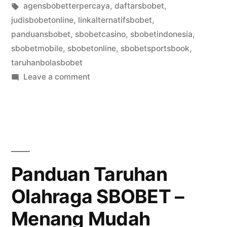
di
in
Tags:
agensbobetterpercaya
,
daftarsbobet
,
Indonesia”
judisbobetonline
,
linkalternatifsbobet
,
panduansbobet
,
sbobetcasino
,
sbobetindonesia
,
sbobetmobile
,
sbobetonline
,
sbobetsportsbook
,
taruhanbolasbobet
on
Leave a comment
Situs
SBOBET
Mobile
Terpercaya
di
Indonesia
Panduan Taruhan
Olahraga SBOBET –
Menang Mudah