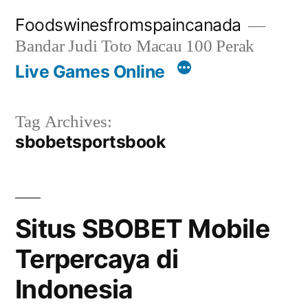
Skip
Foodswinesfromspaincanada
to
Bandar Judi Toto Macau 100 Perak
content
Live Games Online
Tag Archives:
sbobetsportsbook
Situs SBOBET Mobile
Terpercaya di
Indonesia