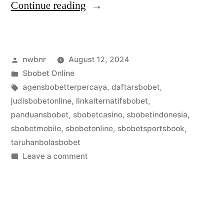
“Bergabung
Continue reading
dengan
Agen
Posted
nwbnr
August 12, 2024
Judi
by
Posted
Sbobet Online
SBOBET
in
Tags:
agensbobetterpercaya
,
daftarsbobet
,
Online
judisbobetonline
,
linkalternatifsbobet
,
panduansbobet
,
sbobetcasino
,
sbobetindonesia
,
Terpercaya”
sbobetmobile
,
sbobetonline
,
sbobetsportsbook
,
taruhanbolasbobet
on
Leave a comment
Bergabung
dengan
Agen
Judi