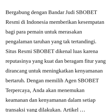
Bergabung dengan Bandar Judi SBOBET
Resmi di Indonesia memberikan kesempatan
bagi para pemain untuk merasakan
pengalaman taruhan yang tak tertandingi.
Situs Resmi SBOBET dikenal luas karena
reputasinya yang kuat dan beragam fitur yang
dirancang untuk meningkatkan kenyamanan
bertaruh. Dengan memilih Agen SBOBET
Terpercaya, Anda akan menemukan
keamanan dan kenyamanan dalam setiap
transaksi yang dilakukan. Artikel …