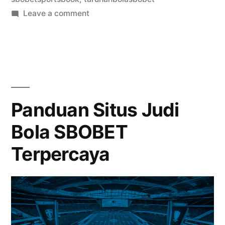
on
Leave a comment
Panduan
Mudah
Daftar
SBOBET
Online
Terpercaya
Panduan Situs Judi
Bola SBOBET
Terpercaya