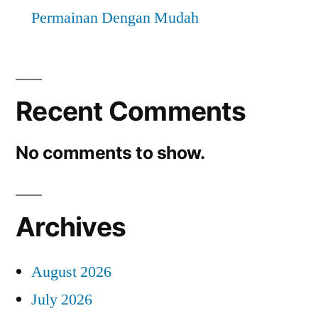
Permainan Dengan Mudah
Recent Comments
No comments to show.
Archives
August 2026
July 2026