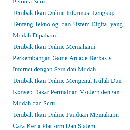
Pemula Seru
Tembak Ikan Online Informasi Lengkap
Tentang Teknologi dan Sistem Digital yang
Mudah Dipahami
Tembak Ikan Online Memahami
Perkembangan Game Arcade Berbasis
Internet dengan Seru dan Mudah
Tembak Ikan Online Mengenal Istilah Dan
Konsep Dasar Permainan Modern dengan
Mudah dan Seru
Tembak Ikan Online Panduan Memahami
Cara Kerja Platform Dan Sistem