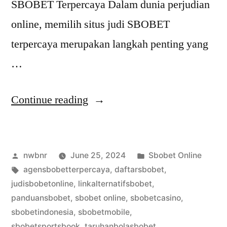
SBOBET Terpercaya Dalam dunia perjudian
online, memilih situs judi SBOBET
terpercaya merupakan langkah penting yang
…
“Panduan
Continue reading
Mudah
Daftar
Posted
Posted
nwbnr
June 25, 2024
Sbobet Online
SBOBET
by
Tags:
in
agensbobetterpercaya
,
daftarsbobet
,
Online
judisbobetonline
,
linkalternatifsbobet
,
Terpercaya”
panduansbobet
,
sbobet online
,
sbobetcasino
,
sbobetindonesia
,
sbobetmobile
,
sbobetsportsbook
,
taruhanbolasbobet