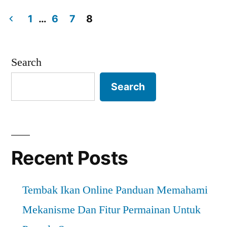
Judi
SBOBET
1
…
6
7
8
Online
Posts
Terpercaya
pagination
–
Search
Kemenangan
Search
Nyata
Recent Posts
Tembak Ikan Online Panduan Memahami
Mekanisme Dan Fitur Permainan Untuk