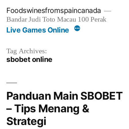
Skip
Foodswinesfromspaincanada
to
Bandar Judi Toto Macau 100 Perak
content
Live Games Online
Tag Archives:
sbobet online
Panduan Main SBOBET
– Tips Menang &
Strategi