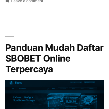
on
Leave a comment
Panduan
Taruhan
Bola
SBOBET
untuk
Pemula
Panduan Mudah Daftar
SBOBET Online
Terpercaya