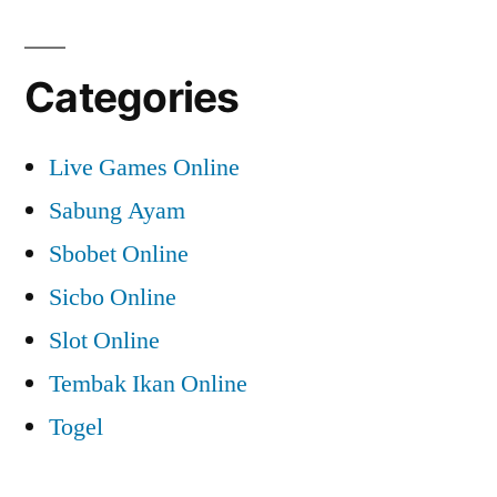
Categories
Live Games Online
Sabung Ayam
Sbobet Online
Sicbo Online
Slot Online
Tembak Ikan Online
Togel