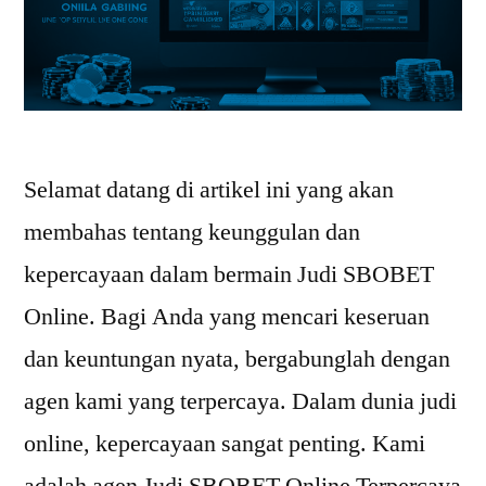
Selamat datang di artikel ini yang akan
membahas tentang keunggulan dan
kepercayaan dalam bermain Judi SBOBET
Online. Bagi Anda yang mencari keseruan
dan keuntungan nyata, bergabunglah dengan
agen kami yang terpercaya. Dalam dunia judi
online, kepercayaan sangat penting. Kami
adalah agen Judi SBOBET Online Terpercaya