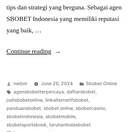
tips dan strategi yang berguna. Sebagai agen
SBOBET Indonesia yang memiliki reputasi
yang baik, …
“Panduan
Continue reading
Taruhan
Bola
Posted
Posted
nwbnr
June 26, 2024
Sbobet Online
SBOBET
by
Tags:
in
agensbobetterpercaya
,
daftarsbobet
,
untuk
judisbobetonline
,
linkalternatifsbobet
,
Pemula”
panduansbobet
,
sbobet online
,
sbobetcasino
,
sbobetindonesia
,
sbobetmobile
,
sbobetsportsbook
,
taruhanbolasbobet