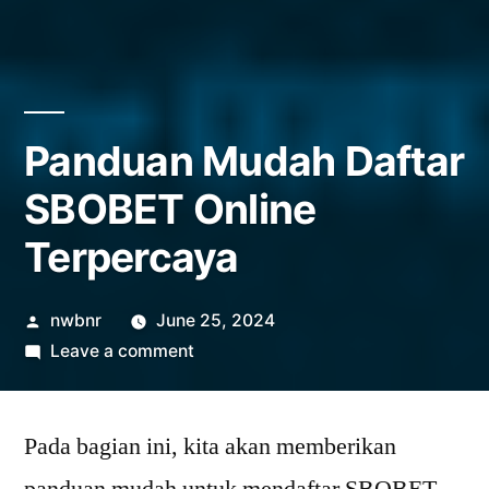
Panduan Mudah Daftar
SBOBET Online
Terpercaya
Posted
nwbnr
June 25, 2024
by
on
Leave a comment
Panduan
Mudah
Pada bagian ini, kita akan memberikan
Daftar
SBOBET