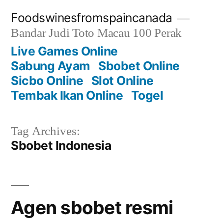
Skip
Foodswinesfromspaincanada
to
Bandar Judi Toto Macau 100 Perak
content
Live Games Online
Sabung Ayam
Sbobet Online
Sicbo Online
Slot Online
Tembak Ikan Online
Togel
Tag Archives:
Sbobet Indonesia
Agen sbobet resmi