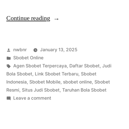
“Agen
Continue reading
sbobet
resmi
Posted
nwbnr
January 13, 2025
dengan
by
Posted
Sbobet Online
sistem
in
Tags:
Agen Sbobet Terpercaya
,
Daftar Sbobet
,
Judi
pembayaran
Bola Sbobet
,
Link Sbobet Terbaru
,
Sbobet
Indonesia
,
Sbobet Mobile
,
sbobet online
,
Sbobet
cepat:
Resmi
,
Situs Judi Sbobet
,
Taruhan Bola Sbobet
Solusi
on
Leave a comment
Agen
Terpercaya
sbobet
untuk
resmi