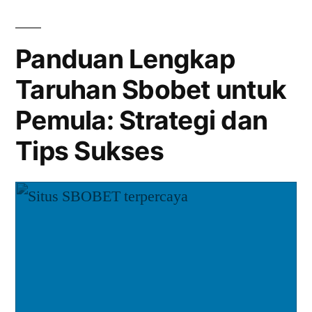
Taruhan
dengan
sistem
Online”
pembayaran
Panduan Lengkap
cepat:
Taruhan Sbobet untuk
Solusi
Terpercaya
Pemula: Strategi dan
untuk
Taruhan
Tips Sukses
Online