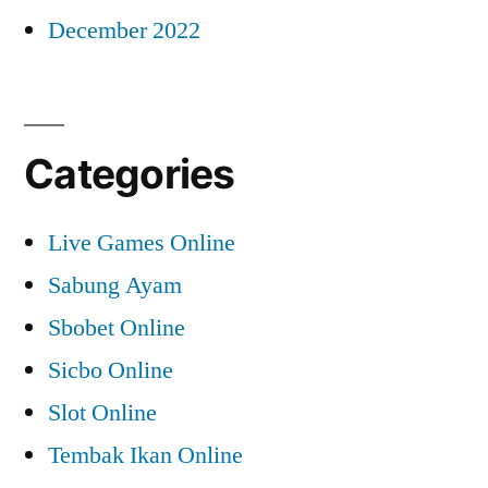
December 2022
Categories
Live Games Online
Sabung Ayam
Sbobet Online
Sicbo Online
Slot Online
Tembak Ikan Online