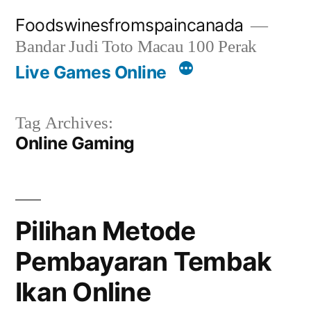
Skip
Foodswinesfromspaincanada
to
Bandar Judi Toto Macau 100 Perak
content
Live Games Online
Tag Archives:
Online Gaming
Pilihan Metode
Pembayaran Tembak
Ikan Online