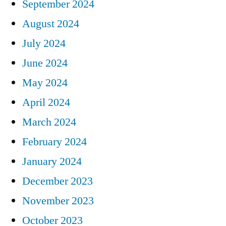
September 2024
August 2024
July 2024
June 2024
May 2024
April 2024
March 2024
February 2024
January 2024
December 2023
November 2023
October 2023