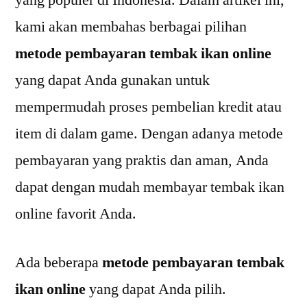
yang populer di Indonesia. Dalam artikel ini,
Ikan
kami akan membahas berbagai pilihan
Online
metode pembayaran tembak ikan online
yang dapat Anda gunakan untuk
mempermudah proses pembelian kredit atau
item di dalam game. Dengan adanya metode
pembayaran yang praktis dan aman, Anda
dapat dengan mudah membayar tembak ikan
online favorit Anda.
Ada beberapa
metode pembayaran tembak
ikan online
yang dapat Anda pilih.