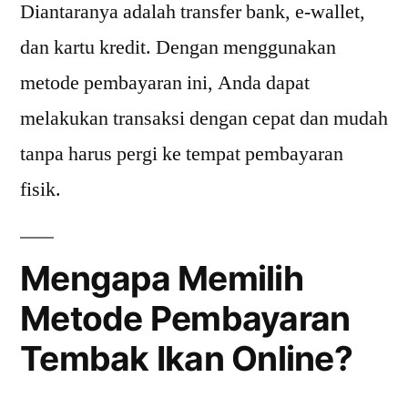
Diantaranya adalah transfer bank, e-wallet,
dan kartu kredit. Dengan menggunakan
metode pembayaran ini, Anda dapat
melakukan transaksi dengan cepat dan mudah
tanpa harus pergi ke tempat pembayaran
fisik.
Mengapa Memilih
Metode Pembayaran
Tembak Ikan Online?