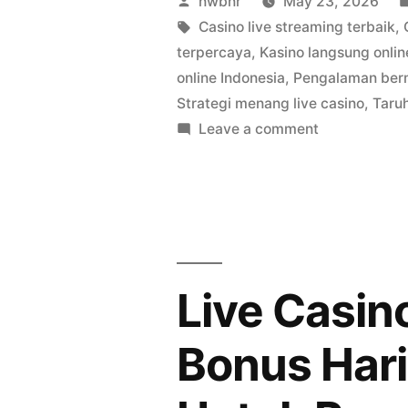
Posted
nwbnr
May 23, 2026
Terpercaya
by
Tags:
Casino live streaming terbaik
,
terpercaya
,
Kasino langsung onlin
Dengan
online Indonesia
,
Pengalaman berm
Gameplay
Strategi menang live casino
,
Taruh
on
Leave a comment
RealTime
Live
Dan
Casino
Server
Online
Terpercaya
Stabil
Dengan
Berkualitas
Gameplay
Live Casi
RealTime
untuk
Dan
Pengalama
Bonus Har
Server
Bermain
Stabil