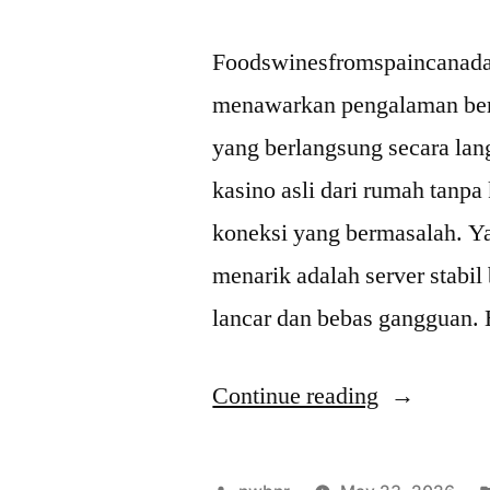
Foodswinesfromspaincanada 
menawarkan pengalaman ber
yang berlangsung secara lan
kasino asli dari rumah tanpa
koneksi yang bermasalah. Ya
menarik adalah server stabil
lancar dan bebas gangguan. 
“Live
Continue reading
Casino
Online