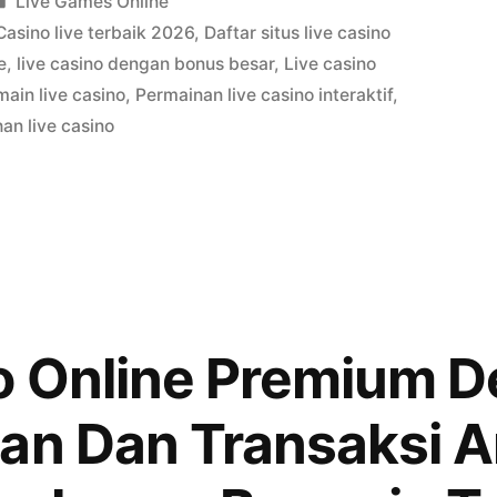
Posted
Live Games Online
in
Casino live terbaik 2026
,
Daftar situs live casino
e
,
live casino dengan bonus besar
,
Live casino
ain live casino
,
Permainan live casino interaktif
,
an live casino
no Online Premium 
n
ian Dan Transaksi 