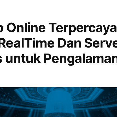
o Online Terpercay
n
ealTime Dan Server
as untuk Pengalama