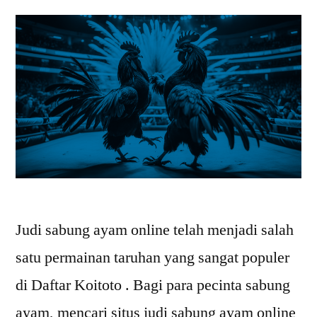
Judi sabung ayam online telah menjadi salah
satu permainan taruhan yang sangat populer
di Daftar Koitoto . Bagi para pecinta sabung
ayam, mencari situs judi sabung ayam online