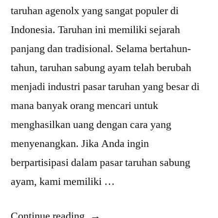
taruhan agenolx yang sangat populer di
Indonesia. Taruhan ini memiliki sejarah
panjang dan tradisional. Selama bertahun-
tahun, taruhan sabung ayam telah berubah
menjadi industri pasar taruhan yang besar di
mana banyak orang mencari untuk
menghasilkan uang dengan cara yang
menyenangkan. Jika Anda ingin
berpartisipasi dalam pasar taruhan sabung
ayam, kami memiliki …
“Panduan
Continue reading