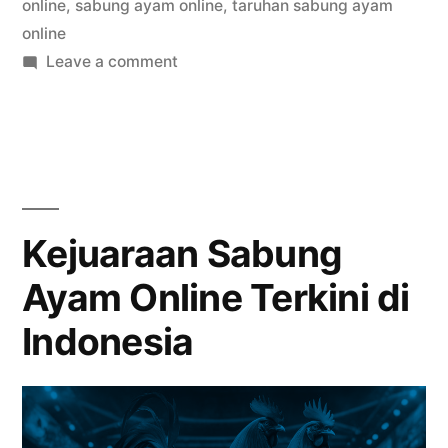
Terpercaya
online
,
sabung ayam online
,
taruhan sabung ayam
online
di
on
Leave a comment
Indonesia”
Situs
Judi
Sabung
Ayam
Online
Terpercaya
Kejuaraan Sabung
di
Ayam Online Terkini di
Indonesia
Indonesia