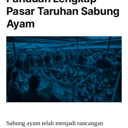
Pasar Taruhan Sabung
Ayam
Sabung ayam telah menjadi rancangan