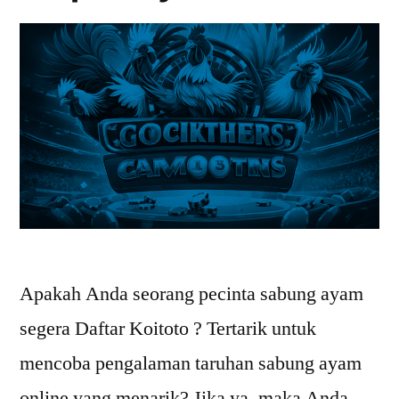
Apakah Anda seorang pecinta sabung ayam
segera Daftar Koitoto ? Tertarik untuk
mencoba pengalaman taruhan sabung ayam
online yang menarik? Jika ya, maka Anda