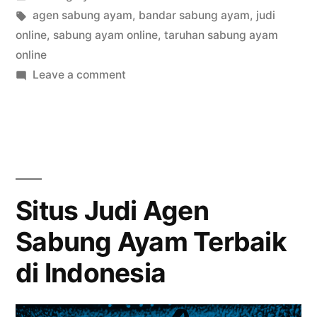
Ayam
in
Tags:
agen sabung ayam
,
bandar sabung ayam
,
judi
Online
online
,
sabung ayam online
,
taruhan sabung ayam
online
Terpercaya”
on
Leave a comment
Situs
Judi
Taruhan
Sabung
Ayam
Online
Situs Judi Agen
Terpercaya
Sabung Ayam Terbaik
di Indonesia