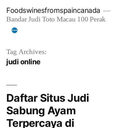
Skip
Foodswinesfromspaincanada
to
Bandar Judi Toto Macau 100 Perak
content
Tag Archives:
judi online
Daftar Situs Judi
Sabung Ayam
Terpercaya di