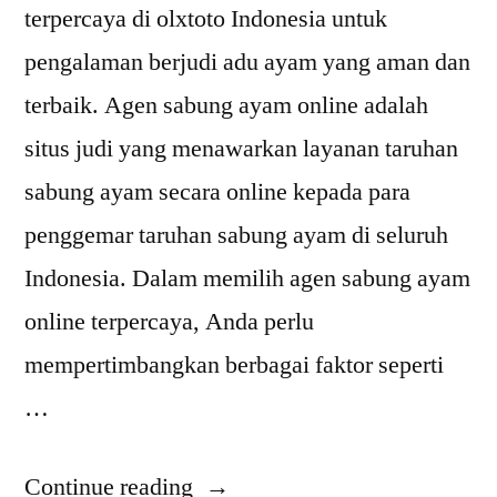
terpercaya di olxtoto Indonesia untuk
pengalaman berjudi adu ayam yang aman dan
terbaik. Agen sabung ayam online adalah
situs judi yang menawarkan layanan taruhan
sabung ayam secara online kepada para
penggemar taruhan sabung ayam di seluruh
Indonesia. Dalam memilih agen sabung ayam
online terpercaya, Anda perlu
mempertimbangkan berbagai faktor seperti
…
“Agen
Continue reading