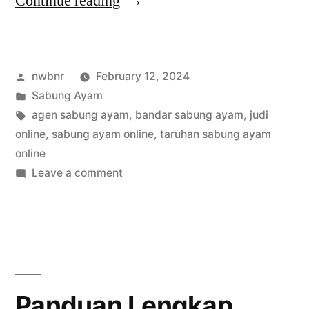
Continue reading
Prediksi
Sabung
Posted
nwbnr
February 12, 2024
Ayam
by
Posted
Sabung Ayam
Online
in
Tags:
agen sabung ayam
,
bandar sabung ayam
,
judi
Akurat”
online
,
sabung ayam online
,
taruhan sabung ayam
online
on
Leave a comment
Tips
Prediksi
Sabung
Ayam
Online
Akurat
Panduan Lengkap