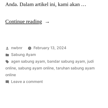
Anda. Dalam artikel ini, kami akan …
“Panduan
Continue reading
Jenis
Taruhan
Posted
nwbnr
February 13, 2024
Sabung
by
Posted
Sabung Ayam
Ayam
in
Tags:
agen sabung ayam
,
bandar sabung ayam
,
judi
Online”
online
,
sabung ayam online
,
taruhan sabung ayam
online
on
Leave a comment
Panduan
Jenis
Taruhan