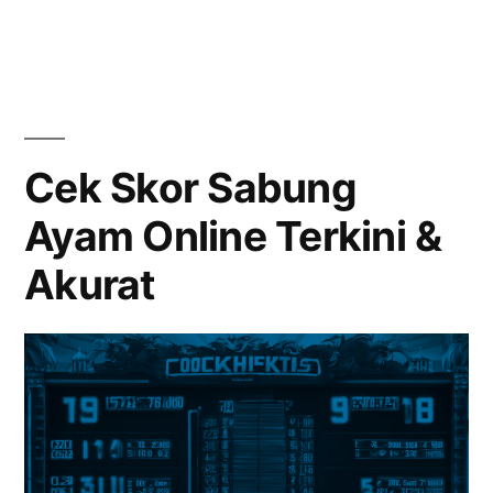
Kejuaraan
Sabung
Ayam
Online
Terkini
di
Cek Skor Sabung
Indonesia
Ayam Online Terkini &
Akurat