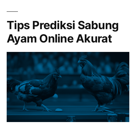
Sabung
Ayam
Online
Tips Prediksi Sabung
Ayam Online Akurat