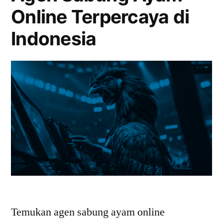
Online Terpercaya di
Indonesia
Temukan agen sabung ayam online