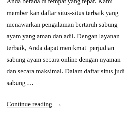
Anda berada di tempat yang tepat. Kami
memberikan daftar situs-situs terbaik yang
menawarkan pengalaman bertaruh sabung
ayam yang aman dan adil. Dengan layanan
terbaik, Anda dapat menikmati perjudian
sabung ayam secara online dengan nyaman
dan secara maksimal. Dalam daftar situs judi
sabung …
“Daftar
Continue reading
Situs
Judi