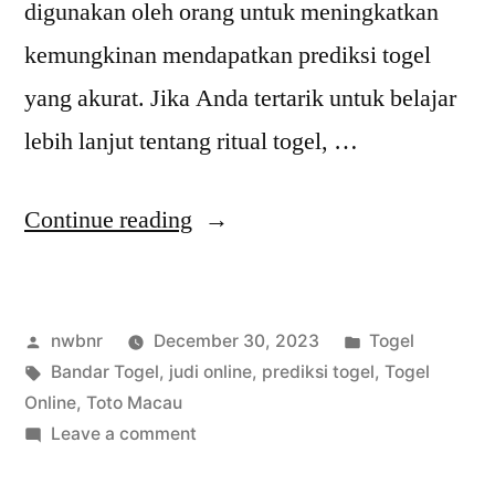
digunakan oleh orang untuk meningkatkan
kemungkinan mendapatkan prediksi togel
yang akurat. Jika Anda tertarik untuk belajar
lebih lanjut tentang ritual togel, …
“Panduan
Continue reading
Mendalam
tentang
Posted
Posted
nwbnr
December 30, 2023
Togel
Ritual
by
Tags:
in
Bandar Togel
,
judi online
,
prediksi togel
,
Togel
Togel:
Online
,
Toto Macau
Rahasia
on
Leave a comment
Panduan
dan
Mendalam