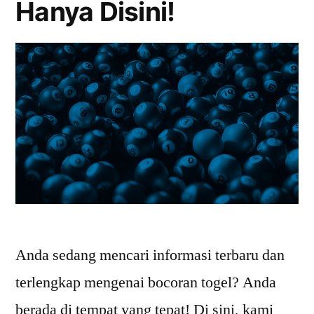
Hanya Disini!
Anda sedang mencari informasi terbaru dan
terlengkap mengenai bocoran togel? Anda
berada di tempat yang tepat! Di sini, kami