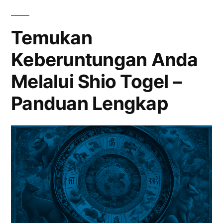
Anda”
dari
Ramalan
Temukan
Togel
Keberuntungan Anda
Harian
Anda
Melalui Shio Togel –
Panduan Lengkap