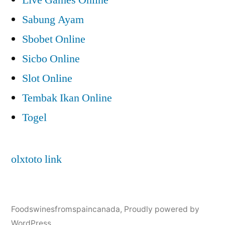
Live Games Online
Sabung Ayam
Sbobet Online
Sicbo Online
Slot Online
Tembak Ikan Online
Togel
olxtoto link
Foodswinesfromspaincanada
,
Proudly powered by
WordPress.