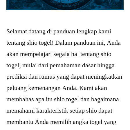
Selamat datang di panduan lengkap kami
tentang shio togel! Dalam panduan ini, Anda
akan mempelajari segala hal tentang shio
togel; mulai dari pemahaman dasar hingga
prediksi dan rumus yang dapat meningkatkan
peluang kemenangan Anda. Kami akan
membahas apa itu shio togel dan bagaimana
memahami karakteristik setiap shio dapat
membantu Anda memilih angka togel yang