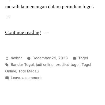
meraih kemenangan dalam perjudian togel.
…
“Prediksi
Continue reading
Akurat
dan
Posted
Posted
nwbnr
December 29, 2023
Togel
Terbaru
by
Tags:
in
Bandar Togel
,
judi online
,
prediksi togel
,
Togel
dari
Online
,
Toto Macau
Ramalan
on
Leave a comment
Prediksi
Togel
Akurat
Harian
dan
Terbaru