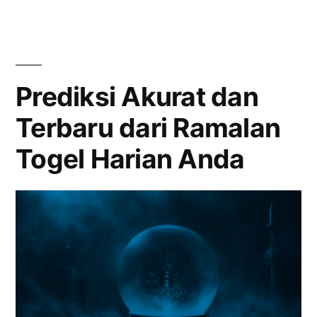
Fakta”
tentang
Ritual
Togel:
Rahasia
Prediksi Akurat dan
dan
Terbaru dari Ramalan
Fakta
Togel Harian Anda