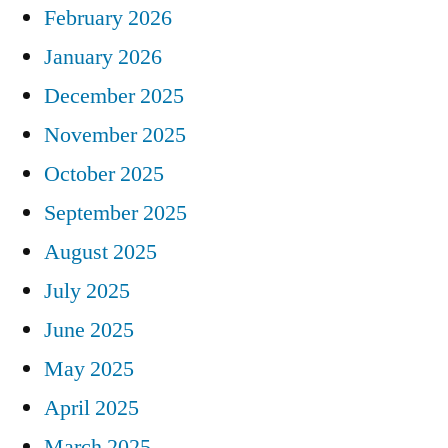
February 2026
January 2026
December 2025
November 2025
October 2025
September 2025
August 2025
July 2025
June 2025
May 2025
April 2025
March 2025