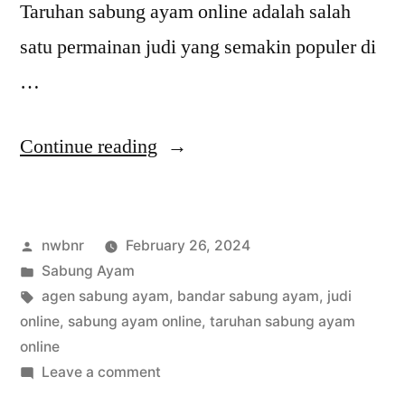
Taruhan sabung ayam online adalah salah
satu permainan judi yang semakin populer di
…
“Panduan
Continue reading
Taruhan
Sabung
Posted
nwbnr
February 26, 2024
Ayam
by
Posted
Sabung Ayam
Online
in
Tags:
agen sabung ayam
,
bandar sabung ayam
,
judi
Terpercaya”
online
,
sabung ayam online
,
taruhan sabung ayam
online
on
Leave a comment
Panduan