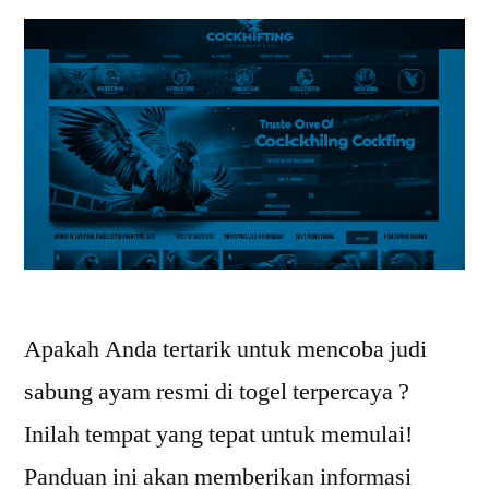
Apakah Anda tertarik untuk mencoba judi
sabung ayam resmi di togel terpercaya ?
Inilah tempat yang tepat untuk memulai!
Panduan ini akan memberikan informasi