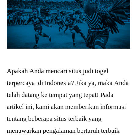
Apakah Anda mencari situs judi togel
terpercaya di Indonesia? Jika ya, maka Anda
telah datang ke tempat yang tepat! Pada
artikel ini, kami akan memberikan informasi
tentang beberapa situs terbaik yang
menawarkan pengalaman bertaruh terbaik