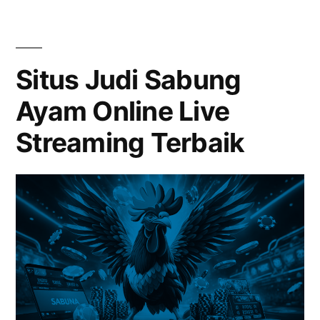
Ayam
Terpercaya
di
Indonesia
Situs Judi Sabung
Ayam Online Live
Streaming Terbaik