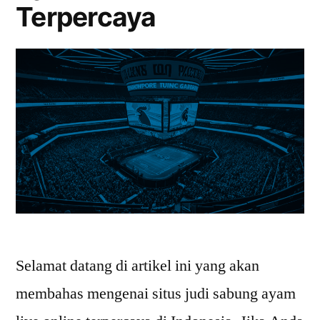
Terpercaya
Selamat datang di artikel ini yang akan
membahas mengenai situs judi sabung ayam