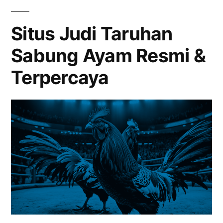
Online
Live
Situs Judi Taruhan
Streaming
Sabung Ayam Resmi &
Terbaik
Terpercaya