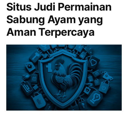
Situs Judi Permainan
&
Sabung Ayam yang
Terpercaya
Aman Terpercaya