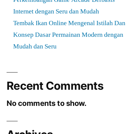
Internet dengan Seru dan Mudah
Tembak Ikan Online Mengenal Istilah Dan
Konsep Dasar Permainan Modern dengan
Mudah dan Seru
Recent Comments
No comments to show.