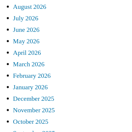
August 2026
July 2026
June 2026
May 2026
April 2026
March 2026
February 2026
January 2026
December 2025
November 2025
October 2025