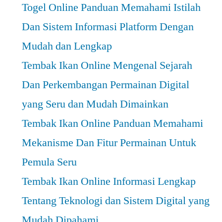
Togel Online Panduan Memahami Istilah
Dan Sistem Informasi Platform Dengan
Mudah dan Lengkap
Tembak Ikan Online Mengenal Sejarah
Dan Perkembangan Permainan Digital
yang Seru dan Mudah Dimainkan
Tembak Ikan Online Panduan Memahami
Mekanisme Dan Fitur Permainan Untuk
Pemula Seru
Tembak Ikan Online Informasi Lengkap
Tentang Teknologi dan Sistem Digital yang
Mudah Dipahami