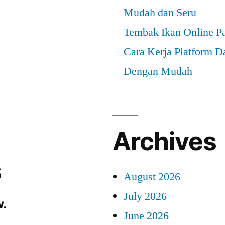
Mudah dan Seru
Tembak Ikan Online 
Cara Kerja Platform D
Dengan Mudah
Archives
s
August 2026
July 2026
.
June 2026