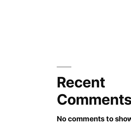
Recent
Comment
No comments to show