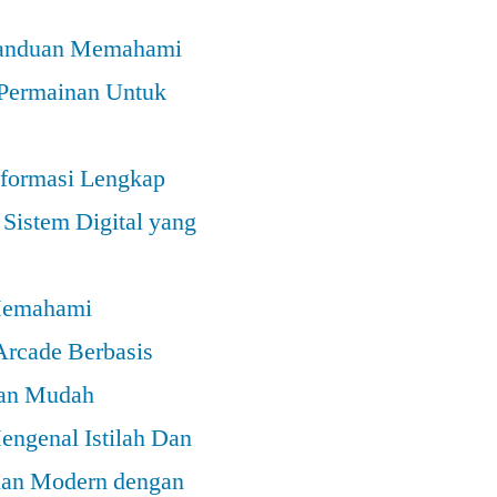
Panduan Memahami
Permainan Untuk
nformasi Lengkap
 Sistem Digital yang
Memahami
rcade Berbasis
dan Mudah
ngenal Istilah Dan
nan Modern dengan