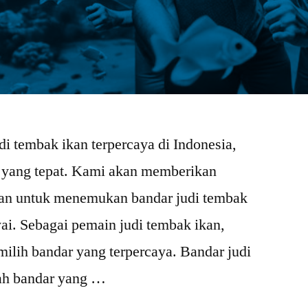
di tembak ikan terpercaya di Indonesia,
t yang tepat. Kami akan memberikan
an untuk menemukan bandar judi tembak
ai. Sebagai pemain judi tembak ikan,
ilih bandar yang terpercaya. Bandar judi
lah bandar yang …