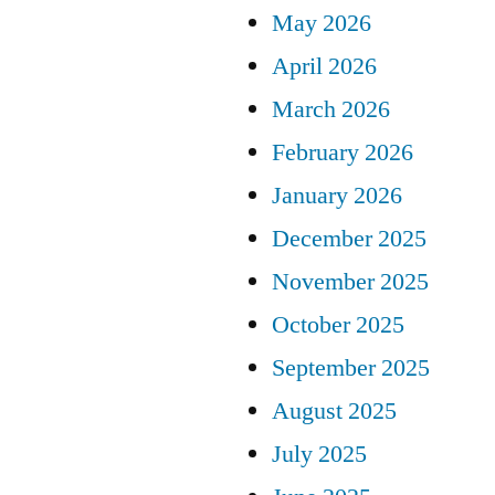
May 2026
April 2026
March 2026
February 2026
January 2026
December 2025
November 2025
October 2025
September 2025
August 2025
July 2025