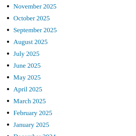
November 2025
October 2025
September 2025
August 2025
July 2025
June 2025
May 2025
April 2025
March 2025
February 2025
January 2025