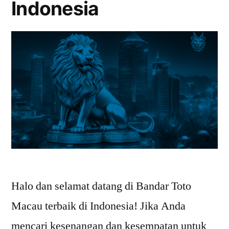
Indonesia
Halo dan selamat datang di Bandar Toto
Macau terbaik di Indonesia! Jika Anda
mencari kesenangan dan kesempatan untuk