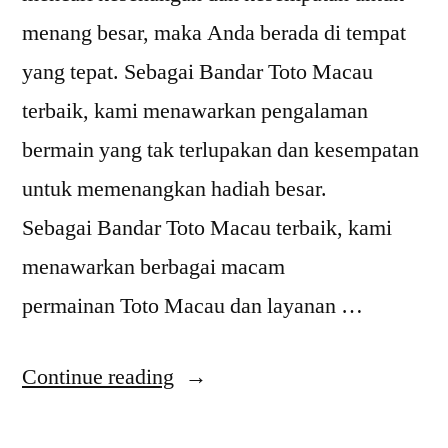
menang besar, maka Anda berada di tempat
yang tepat. Sebagai Bandar Toto Macau
terbaik, kami menawarkan pengalaman
bermain yang tak terlupakan dan kesempatan
untuk memenangkan hadiah besar.
Sebagai Bandar Toto Macau terbaik, kami
menawarkan berbagai macam
permainan Toto Macau dan layanan …
“Mainkan
Continue reading
dan