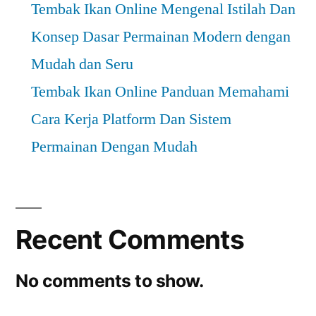
Tembak Ikan Online Mengenal Istilah Dan
Konsep Dasar Permainan Modern dengan
Mudah dan Seru
Tembak Ikan Online Panduan Memahami
Cara Kerja Platform Dan Sistem
Permainan Dengan Mudah
Recent Comments
No comments to show.