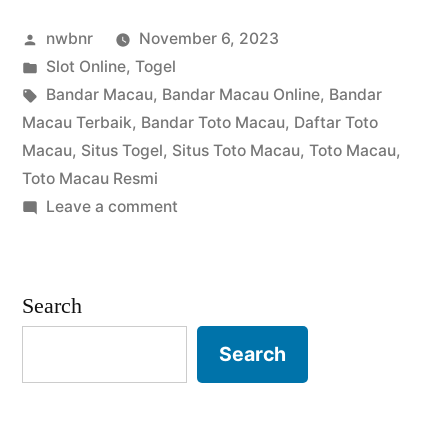
Menangkan
Posted
nwbnr
November 6, 2023
–
by
Posted
Slot Online
,
Togel
Bandar
in
Tags:
Bandar Macau
,
Bandar Macau Online
,
Bandar
Toto
Macau Terbaik
,
Bandar Toto Macau
,
Daftar Toto
Macau
,
Situs Togel
,
Situs Toto Macau
,
Toto Macau
,
Macau
Toto Macau Resmi
Terbaik
on
Leave a comment
Mainkan
di
dan
Indonesia”
Menangkan
Search
–
Bandar
Search
Toto
Macau
Terbaik