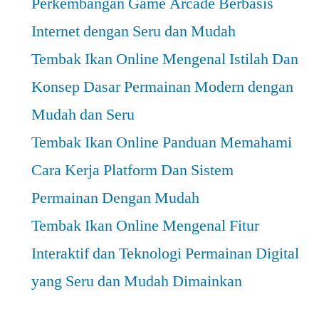
Perkembangan Game Arcade Berbasis
Internet dengan Seru dan Mudah
Tembak Ikan Online Mengenal Istilah Dan
Konsep Dasar Permainan Modern dengan
Mudah dan Seru
Tembak Ikan Online Panduan Memahami
Cara Kerja Platform Dan Sistem
Permainan Dengan Mudah
Tembak Ikan Online Mengenal Fitur
Interaktif dan Teknologi Permainan Digital
yang Seru dan Mudah Dimainkan