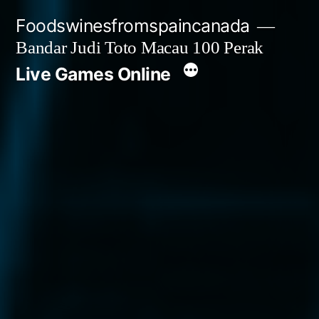
Skip
Foodswinesfromspaincanada
to
Bandar Judi Toto Macau 100 Perak
content
Live Games Online