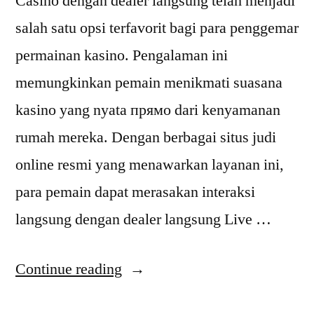
Casino dengan dealer langsung telah menjadi
salah satu opsi terfavorit bagi para penggemar
permainan kasino. Pengalaman ini
memungkinkan pemain menikmati suasana
kasino yang nyata прямо dari kenyamanan
rumah mereka. Dengan berbagai situs judi
online resmi yang menawarkan layanan ini,
para pemain dapat merasakan interaksi
langsung dengan dealer langsung Live …
“Mainkan
Continue reading
Judi