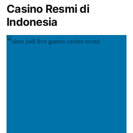
Casino Resmi di
Indonesia