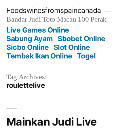
Skip
Foodswinesfromspaincanada
to
Bandar Judi Toto Macau 100 Perak
content
Live Games Online
Sabung Ayam
Sbobet Online
Sicbo Online
Slot Online
Tembak Ikan Online
Togel
Tag Archives:
roulettelive
Mainkan Judi Live