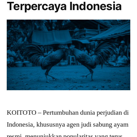
Terpercaya Indonesia
KOITOTO – Pertumbuhan dunia perjudian di
Indonesia, khususnya agen judi sabung ayam
resmi, menunjukkan popularitas yang terus