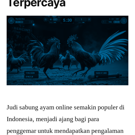
Terpercaya
Judi sabung ayam online semakin populer di
Indonesia, menjadi ajang bagi para
penggemar untuk mendapatkan pengalaman