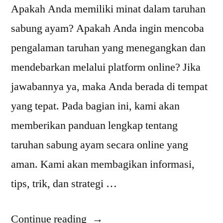
Apakah Anda memiliki minat dalam taruhan
sabung ayam? Apakah Anda ingin mencoba
pengalaman taruhan yang menegangkan dan
mendebarkan melalui platform online? Jika
jawabannya ya, maka Anda berada di tempat
yang tepat. Pada bagian ini, kami akan
memberikan panduan lengkap tentang
taruhan sabung ayam secara online yang
aman. Kami akan membagikan informasi,
tips, trik, dan strategi …
“Panduan
Continue reading