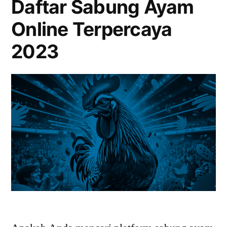
Daftar Sabung Ayam
Online Terpercaya
2023