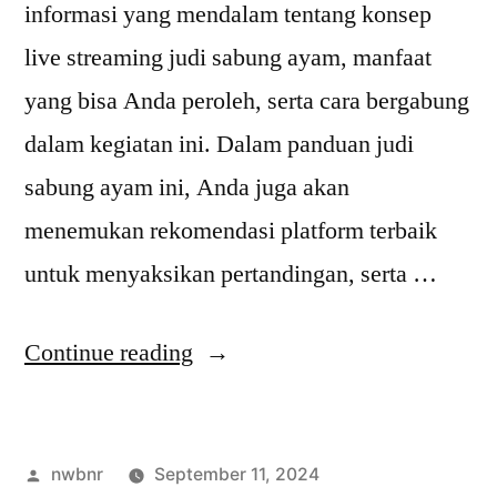
informasi yang mendalam tentang konsep
live streaming judi sabung ayam, manfaat
yang bisa Anda peroleh, serta cara bergabung
dalam kegiatan ini. Dalam panduan judi
sabung ayam ini, Anda juga akan
menemukan rekomendasi platform terbaik
untuk menyaksikan pertandingan, serta …
“Panduan
Continue reading
Live
Streaming
Posted
nwbnr
September 11, 2024
Judi