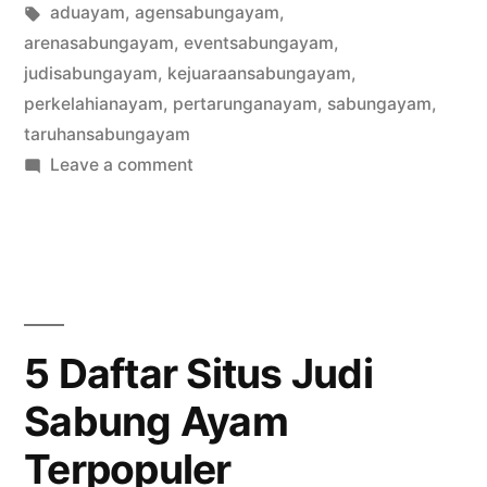
Terpercaya
in
Tags:
aduayam
,
agensabungayam
,
di
arenasabungayam
,
eventsabungayam
,
judisabungayam
,
kejuaraansabungayam
,
Indonesia”
perkelahianayam
,
pertarunganayam
,
sabungayam
,
taruhansabungayam
on
Leave a comment
Situs
Judi
Sabung
Ayam
Terpercaya
di
5 Daftar Situs Judi
Indonesia
Sabung Ayam
Terpopuler