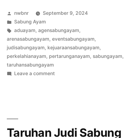
Sabung
Posted
nwbnr
September 9, 2024
Ayam
by
Posted
Sabung Ayam
Resmi
in
Tags:
aduayam
,
agensabungayam
,
Terpercaya
arenasabungayam
,
eventsabungayam
,
judisabungayam
,
kejuaraansabungayam
,
Indonesia”
perkelahianayam
,
pertarunganayam
,
sabungayam
,
taruhansabungayam
on
Leave a comment
Agen
Judi
Sabung
Ayam
Resmi
Terpercaya
Taruhan Judi Sabung
Indonesia