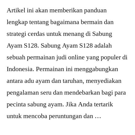
Artikel ini akan memberikan panduan
lengkap tentang bagaimana bermain dan
strategi cerdas untuk menang di Sabung
Ayam S128. Sabung Ayam S128 adalah
sebuah permainan judi online yang populer di
Indonesia. Permainan ini menggabungkan
antara adu ayam dan taruhan, menyediakan
pengalaman seru dan mendebarkan bagi para
pecinta sabung ayam. Jika Anda tertarik
untuk mencoba peruntungan dan …