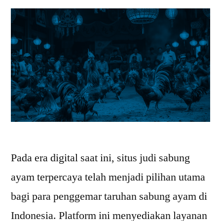
Pada era digital saat ini, situs judi sabung
ayam terpercaya telah menjadi pilihan utama
bagi para penggemar taruhan sabung ayam di
Indonesia. Platform ini menyediakan layanan