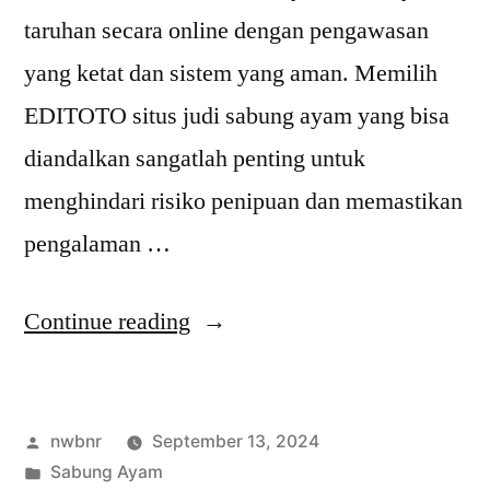
taruhan secara online dengan pengawasan
yang ketat dan sistem yang aman. Memilih
EDITOTO situs judi sabung ayam yang bisa
diandalkan sangatlah penting untuk
menghindari risiko penipuan dan memastikan
pengalaman …
“Situs
Continue reading
Judi
Sabung
Posted
nwbnr
September 13, 2024
Ayam
by
Posted
Sabung Ayam