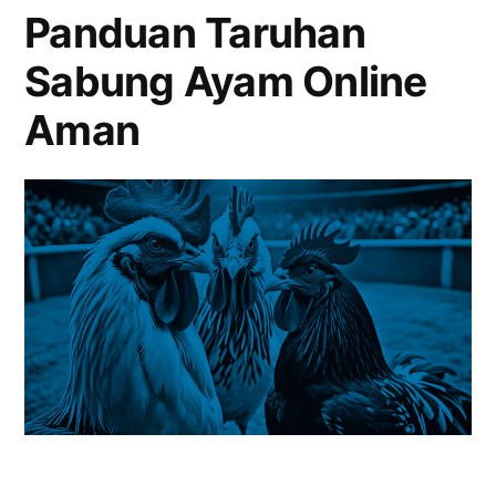
dan
Panduan Taruhan
Strategi
Sabung Ayam Online
Menang
Aman