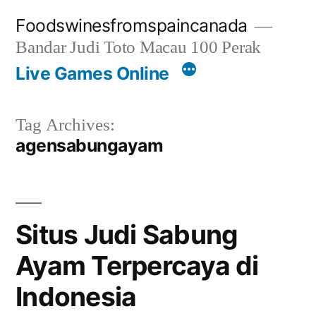
Skip
Foodswinesfromspaincanada
to
Bandar Judi Toto Macau 100 Perak
content
Live Games Online
Tag Archives:
agensabungayam
Situs Judi Sabung
Ayam Terpercaya di
Indonesia