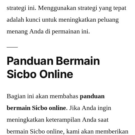
strategi ini. Menggunakan strategi yang tepat
adalah kunci untuk meningkatkan peluang
menang Anda di permainan ini.
Panduan Bermain
Sicbo Online
Bagian ini akan membahas
panduan
bermain Sicbo online
. Jika Anda ingin
meningkatkan keterampilan Anda saat
bermain Sicbo online, kami akan memberikan