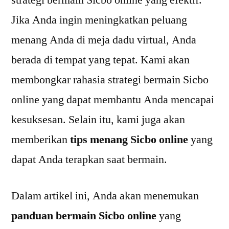
strategi bermain Sicbo online yang efektif.
Online
Jika Anda ingin meningkatkan peluang
Efektif
menang Anda di meja dadu virtual, Anda
berada di tempat yang tepat. Kami akan
membongkar rahasia strategi bermain Sicbo
online yang dapat membantu Anda mencapai
kesuksesan. Selain itu, kami juga akan
memberikan
tips menang Sicbo online
yang
dapat Anda terapkan saat bermain.
Dalam artikel ini, Anda akan menemukan
panduan bermain Sicbo online
yang