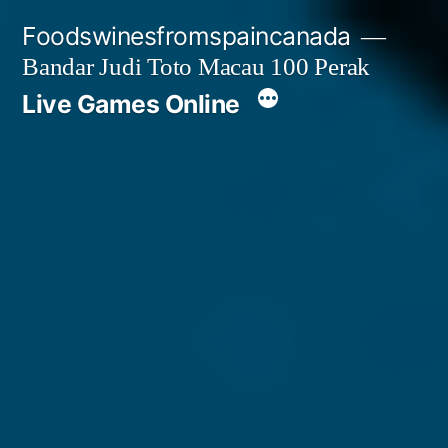
Skip
Foodswinesfromspaincanada
to
Bandar Judi Toto Macau 100 Perak
content
Live Games Online