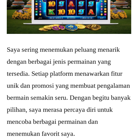
Saya sering menemukan peluang menarik
dengan berbagai jenis permainan yang
tersedia. Setiap platform menawarkan fitur
unik dan promosi yang membuat pengalaman
bermain semakin seru. Dengan begitu banyak
pilihan, saya merasa percaya diri untuk
mencoba berbagai permainan dan
menemukan favorit saya.