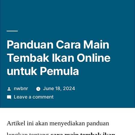
Panduan Cara Main
Tembak Ikan Online
untuk Pemula
Posted
nwbnr
June 18, 2024
by
on
Leave a comment
Panduan
Cara
Artikel ini akan menyediakan panduan
Main
Tembak