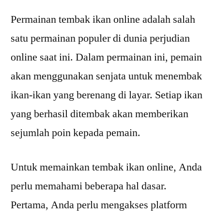
Permainan tembak ikan online adalah salah
satu permainan populer di dunia perjudian
online saat ini. Dalam permainan ini, pemain
akan menggunakan senjata untuk menembak
ikan-ikan yang berenang di layar. Setiap ikan
yang berhasil ditembak akan memberikan
sejumlah poin kepada pemain.
Untuk memainkan tembak ikan online, Anda
perlu memahami beberapa hal dasar.
Pertama, Anda perlu mengakses platform