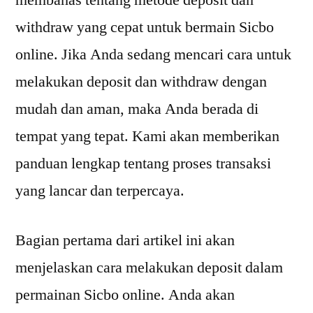
membahas tentang metode deposit dan
Cepat
withdraw yang cepat untuk bermain Sicbo
Sicbo
Online
online. Jika Anda sedang mencari cara untuk
melakukan deposit dan withdraw dengan
mudah dan aman, maka Anda berada di
tempat yang tepat. Kami akan memberikan
panduan lengkap tentang proses transaksi
yang lancar dan terpercaya.
Bagian pertama dari artikel ini akan
menjelaskan cara melakukan deposit dalam
permainan Sicbo online. Anda akan