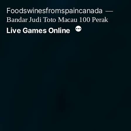
Skip
Foodswinesfromspaincanada
to
Bandar Judi Toto Macau 100 Perak
content
Live Games Online