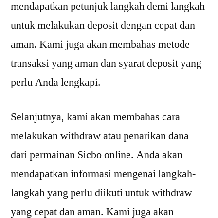
mendapatkan petunjuk langkah demi langkah
untuk melakukan deposit dengan cepat dan
aman. Kami juga akan membahas metode
transaksi yang aman dan syarat deposit yang
perlu Anda lengkapi.
Selanjutnya, kami akan membahas cara
melakukan withdraw atau penarikan dana
dari permainan Sicbo online. Anda akan
mendapatkan informasi mengenai langkah-
langkah yang perlu diikuti untuk withdraw
yang cepat dan aman. Kami juga akan