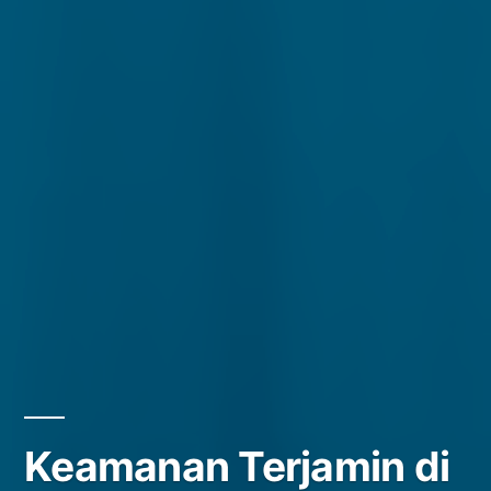
Keamanan Terjamin di