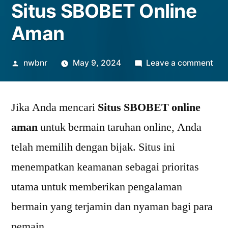
Situs SBOBET Online
Aman
Posted
on
nwbnr
May 9, 2024
Leave a comment
by
Kea
Ter
Jika Anda mencari
Situs SBOBET online
di
Sit
aman
untuk bermain taruhan online, Anda
SB
telah memilih dengan bijak. Situs ini
Onl
Am
menempatkan keamanan sebagai prioritas
utama untuk memberikan pengalaman
bermain yang terjamin dan nyaman bagi para
pemain.