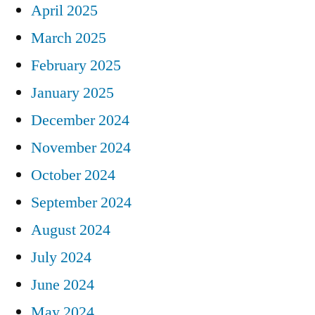
April 2025
March 2025
February 2025
January 2025
December 2024
November 2024
October 2024
September 2024
August 2024
July 2024
June 2024
May 2024