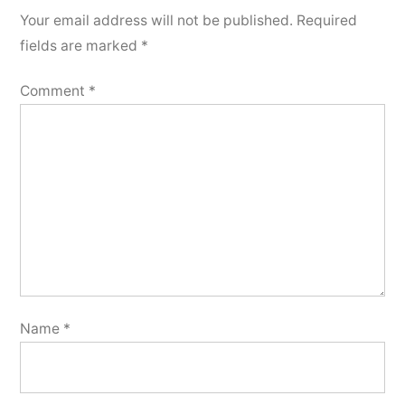
Your email address will not be published.
Required
fields are marked
*
Comment
*
Name
*