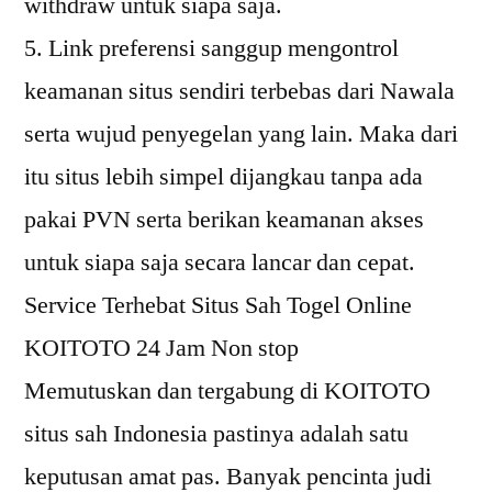
withdraw untuk siapa saja.
5. Link preferensi sanggup mengontrol
keamanan situs sendiri terbebas dari Nawala
serta wujud penyegelan yang lain. Maka dari
itu situs lebih simpel dijangkau tanpa ada
pakai PVN serta berikan keamanan akses
untuk siapa saja secara lancar dan cepat.
Service Terhebat Situs Sah Togel Online
KOITOTO 24 Jam Non stop
Memutuskan dan tergabung di KOITOTO
situs sah Indonesia pastinya adalah satu
keputusan amat pas. Banyak pencinta judi