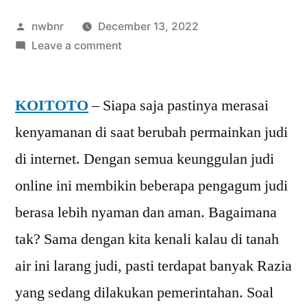
Posted
nwbnr
December 13, 2022
by
on
Leave a comment
Keamanan
Lebih
KOITOTO
– Siapa saja pastinya merasai
Teruji
Bersama
kenyamanan di saat berubah permainkan judi
Situs
di internet. Dengan semua keunggulan judi
Togel
Online
online ini membikin beberapa pengagum judi
Berpredikat
berasa lebih nyaman dan aman. Bagaimana
Sahdi
tak? Sama dengan kita kenali kalau di tanah
Wangi-
wangi
air ini larang judi, pasti terdapat banyak Razia
–
yang sedang dilakukan pemerintahan. Soal
KOITOTO