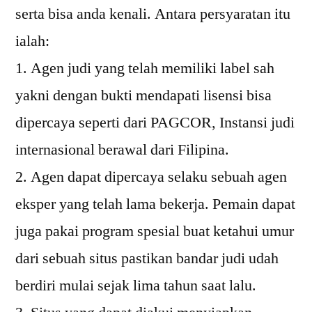
serta bisa anda kenali. Antara persyaratan itu
ialah:
1. Agen judi yang telah memiliki label sah
yakni dengan bukti mendapati lisensi bisa
dipercaya seperti dari PAGCOR, Instansi judi
internasional berawal dari Filipina.
2. Agen dapat dipercaya selaku sebuah agen
eksper yang telah lama bekerja. Pemain dapat
juga pakai program spesial buat ketahui umur
dari sebuah situs pastikan bandar judi udah
berdiri mulai sejak lima tahun saat lalu.