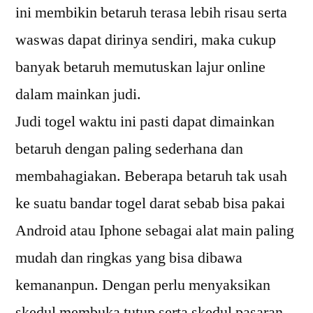
ini membikin betaruh terasa lebih risau serta
waswas dapat dirinya sendiri, maka cukup
banyak betaruh memutuskan lajur online
dalam mainkan judi.
Judi togel waktu ini pasti dapat dimainkan
betaruh dengan paling sederhana dan
membahagiakan. Beberapa betaruh tak usah
ke suatu bandar togel darat sebab bisa pakai
Android atau Iphone sebagai alat main paling
mudah dan ringkas yang bisa dibawa
kemananpun. Dengan perlu menyaksikan
skedul membuka tutup serta skedul pasaran