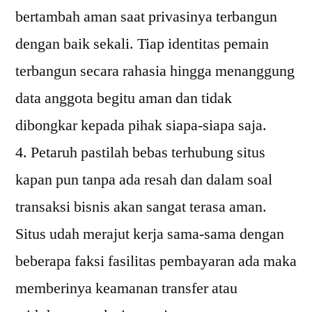
bertambah aman saat privasinya terbangun
dengan baik sekali. Tiap identitas pemain
terbangun secara rahasia hingga menanggung
data anggota begitu aman dan tidak
dibongkar kepada pihak siapa-siapa saja.
4. Petaruh pastilah bebas terhubung situs
kapan pun tanpa ada resah dan dalam soal
transaksi bisnis akan sangat terasa aman.
Situs udah merajut kerja sama-sama dengan
beberapa faksi fasilitas pembayaran ada maka
memberinya keamanan transfer atau