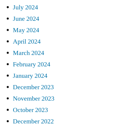
July 2024
June 2024
May 2024
April 2024
March 2024
February 2024
January 2024
December 2023
November 2023
October 2023
December 2022