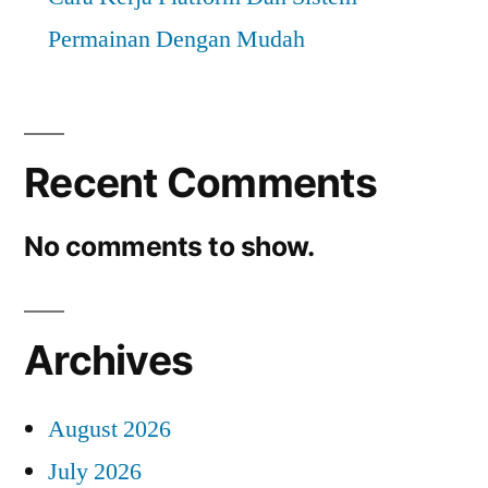
Permainan Dengan Mudah
Recent Comments
No comments to show.
Archives
August 2026
July 2026