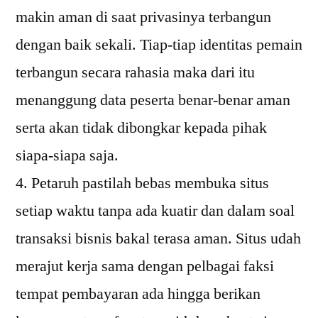
makin aman di saat privasinya terbangun
dengan baik sekali. Tiap-tiap identitas pemain
terbangun secara rahasia maka dari itu
menanggung data peserta benar-benar aman
serta akan tidak dibongkar kepada pihak
siapa-siapa saja.
4. Petaruh pastilah bebas membuka situs
setiap waktu tanpa ada kuatir dan dalam soal
transaksi bisnis bakal terasa aman. Situs udah
merajut kerja sama dengan pelbagai faksi
tempat pembayaran ada hingga berikan