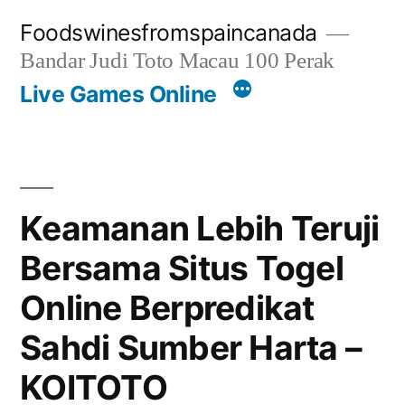
Skip
Foodswinesfromspaincanada
to
Bandar Judi Toto Macau 100 Perak
content
Live Games Online
Keamanan Lebih Teruji
Bersama Situs Togel
Online Berpredikat
Sahdi Sumber Harta –
KOITOTO