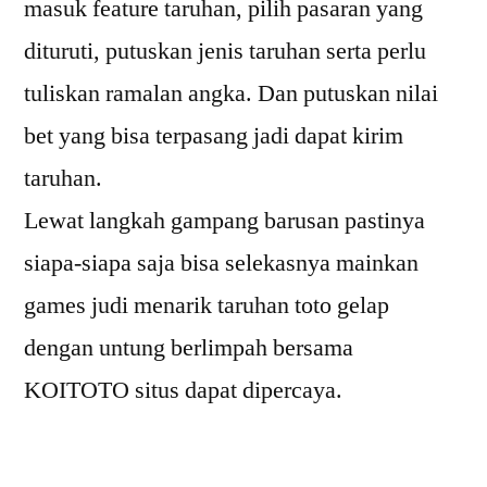
masuk feature taruhan, pilih pasaran yang
dituruti, putuskan jenis taruhan serta perlu
tuliskan ramalan angka. Dan putuskan nilai
bet yang bisa terpasang jadi dapat kirim
taruhan.
Lewat langkah gampang barusan pastinya
siapa-siapa saja bisa selekasnya mainkan
games judi menarik taruhan toto gelap
dengan untung berlimpah bersama
KOITOTO situs dapat dipercaya.