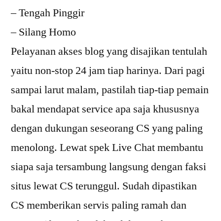
– Tengah Pinggir
– Silang Homo
Pelayanan akses blog yang disajikan tentulah
yaitu non-stop 24 jam tiap harinya. Dari pagi
sampai larut malam, pastilah tiap-tiap pemain
bakal mendapat service apa saja khususnya
dengan dukungan seseorang CS yang paling
menolong. Lewat spek Live Chat membantu
siapa saja tersambung langsung dengan faksi
situs lewat CS terunggul. Sudah dipastikan
CS memberikan servis paling ramah dan