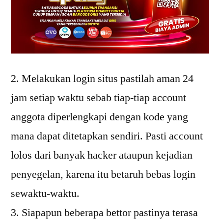
2. Melakukan login situs pastilah aman 24
jam setiap waktu sebab tiap-tiap account
anggota diperlengkapi dengan kode yang
mana dapat ditetapkan sendiri. Pasti account
lolos dari banyak hacker ataupun kejadian
penyegelan, karena itu betaruh bebas login
sewaktu-waktu.
3. Siapapun beberapa bettor pastinya terasa