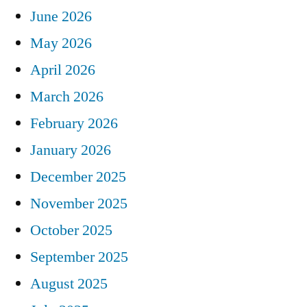
June 2026
May 2026
April 2026
March 2026
February 2026
January 2026
December 2025
November 2025
October 2025
September 2025
August 2025