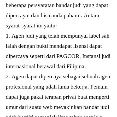
beberapa persyaratan bandar judi yang dapat
dipercayai dan bisa anda pahami. Antara
syarat-syarat itu yaitu:
1. Agen judi yang telah mempunyai label sah
ialah dengan bukti mendapat lisensi dapat
dipercaya seperti dari PAGCOR, Instansi judi
internasional berawal dari Filipina.
2. Agen dapat dipercaya sebagai sebuah agen
profesional yang udah lama bekerja. Pemain
dapat juga pakai terapan privat buat mengerti
umur dari suatu web meyakinkan bandar judi