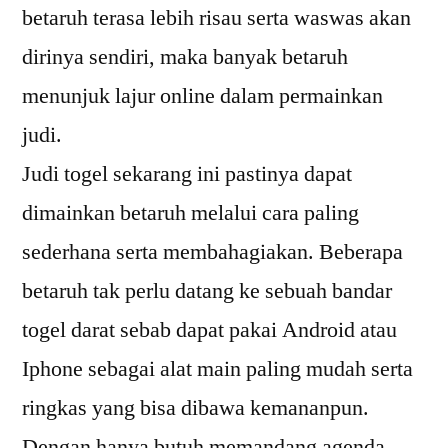
betaruh terasa lebih risau serta waswas akan
dirinya sendiri, maka banyak betaruh
menunjuk lajur online dalam permainkan
judi.
Judi togel sekarang ini pastinya dapat
dimainkan betaruh melalui cara paling
sederhana serta membahagiakan. Beberapa
betaruh tak perlu datang ke sebuah bandar
togel darat sebab dapat pakai Android atau
Iphone sebagai alat main paling mudah serta
ringkas yang bisa dibawa kemananpun.
Dengan hanya butuh memandang agenda