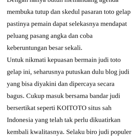
membuka tutup dan skedul pasaran toto gelap
pastinya pemain dapat selekasnya mendapat
peluang pasang angka dan coba
keberuntungan besar sekali.
Untuk nikmati kepuasan bermain judi toto
gelap ini, seharusnya putuskan dulu blog judi
yang bisa diyakini dan dipercaya secara
bagus. Cukup masuk bersama bandar judi
bersertikat seperti KOITOTO situs sah
Indonesia yang telah tak perlu dikuatirkan
kembali kwalitasnya. Selaku biro judi populer