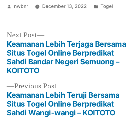
Posted
Posted
nwbnr
December 13, 2022
Togel
by
in
Next
Next Post
post:
Keamanan Lebih Terjaga Bersama
Post
Situs Togel Online Berpredikat
Sahdi Bandar Negeri Semuong –
navigation
KOITOTO
Previous
Previous Post
post:
Keamanan Lebih Teruji Bersama
Situs Togel Online Berpredikat
Sahdi Wangi-wangi – KOITOTO