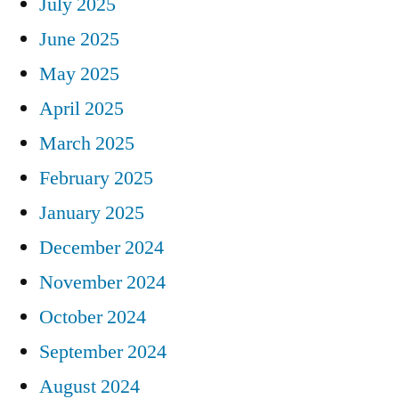
July 2025
June 2025
May 2025
April 2025
March 2025
February 2025
January 2025
December 2024
November 2024
October 2024
September 2024
August 2024