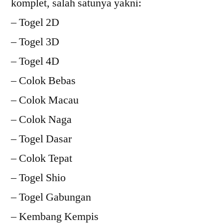
komplet, salah satunya yakni:
– Togel 2D
– Togel 3D
– Togel 4D
– Colok Bebas
– Colok Macau
– Colok Naga
– Togel Dasar
– Colok Tepat
– Togel Shio
– Togel Gabungan
– Kembang Kempis