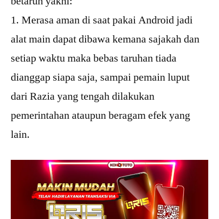
betaruh yakni:
1. Merasa aman di saat pakai Android jadi
alat main dapat dibawa kemana sajakah dan
setiap waktu maka bebas taruhan tiada
dianggap siapa saja, sampai pemain luput
dari Razia yang tengah dilakukan
pemerintahan ataupun beragam efek yang
lain.