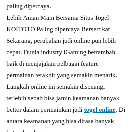
paling dipercaya.
Lebih Aman Main Bersama Situs Togel
KOITOTO Paling dipercaya Bersertikat
Sekarang, perubahan judi online pun lebih
cepat. Dunia industry iGaming bertambah
baik di menjajakan pelbagai feature
permainan terakhir yang semakin menarik.
Langkah online ini semakin disenangi
terlebih sebab bisa jamin keamanan banyak
bettor dalam permainkan judi
togel online
. Di
antara keamanan yang bisa dirasa banyak