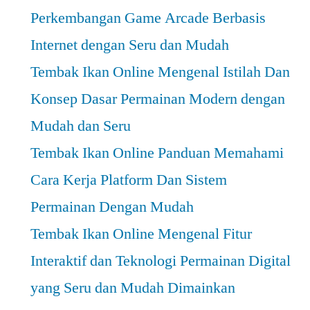
Perkembangan Game Arcade Berbasis
Internet dengan Seru dan Mudah
Tembak Ikan Online Mengenal Istilah Dan
Konsep Dasar Permainan Modern dengan
Mudah dan Seru
Tembak Ikan Online Panduan Memahami
Cara Kerja Platform Dan Sistem
Permainan Dengan Mudah
Tembak Ikan Online Mengenal Fitur
Interaktif dan Teknologi Permainan Digital
yang Seru dan Mudah Dimainkan