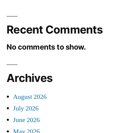
Recent Comments
No comments to show.
Archives
August 2026
July 2026
June 2026
May 2026