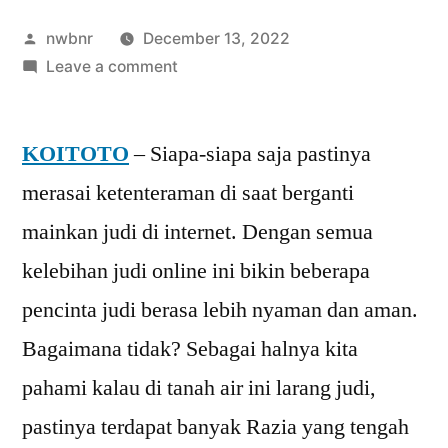
Posted
nwbnr
December 13, 2022
by
on
Leave a comment
Keamanan
Lebih
KOITOTO
– Siapa-siapa saja pastinya
Teruji
Bersama
merasai ketenteraman di saat berganti
Situs
mainkan judi di internet. Dengan semua
Togel
Online
kelebihan judi online ini bikin beberapa
Berpredikat
pencinta judi berasa lebih nyaman dan aman.
Sahdi
Bagaimana tidak? Sebagai halnya kita
Unaaha
–
pahami kalau di tanah air ini larang judi,
KOITOTO
pastinya terdapat banyak Razia yang tengah