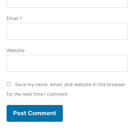
Email
*
Website
Save my name, email, and website in this browser
for the next time I comment.