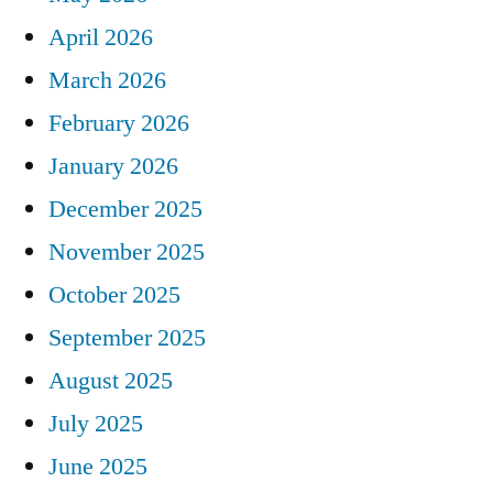
April 2026
March 2026
February 2026
January 2026
December 2025
November 2025
October 2025
September 2025
August 2025
July 2025
June 2025