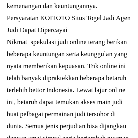
kemenangan dan keuntungannya.
Persyaratan KOITOTO Situs Togel Jadi Agen
Judi Dapat Dipercayai
Nikmati spekulasi judi online terang berikan
beberapa keuntungan serta keunggulan yang
nyata memberikan kepuasan. Trik online ini
telah banyak dipraktekkan beberapa betaruh
terlebih bettor Indonesia. Lewat lajur online
ini, betaruh dapat temukan akses main judi
buat pelbagai permainan judi tersohor di
dunia. Semua jenis perjudian bisa dijangkau
dengan amat simpel serta bertambah nyaman.