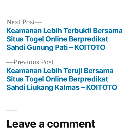
by
in
Next
Next Post
post:
Keamanan Lebih Terbukti Bersama
Post
Situs Togel Online Berpredikat
Sahdi Gunung Pati – KOITOTO
navigation
Previous
Previous Post
post:
Keamanan Lebih Teruji Bersama
Situs Togel Online Berpredikat
Sahdi Liukang Kalmas – KOITOTO
Leave a comment