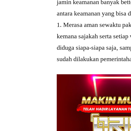
jamin keamanan banyak bett
antara keamanan yang bisa d
1. Merasa aman sewaktu pak
kemana sajakah serta setiap 
diduga siapa-siapa saja, sa
sudah dilakukan pemerintahan