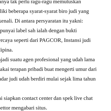
anya tak perlu ragu-ragu memutuskan
ki beberapa syarat-syarat biro judi yang
kenali. Di antara persyaratan itu yakni:
unyai label sah ialah dengan bukti
ercaya seperti dari PAGCOR, Instansi judi
lipina.
jadi suatu agen profesional yang udah lama
akai terapan pribadi buat mengerti umur dari
ar judi udah berdiri mulai sejak lima tahun
i siapkan contact center dan spek live chat
ttor mengabari situs.