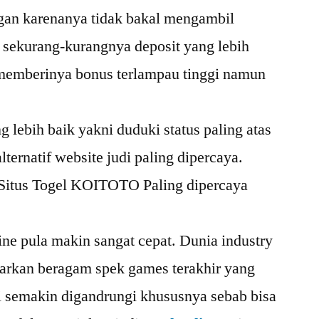
angan karenanya tidak bakal mengambil
n sekurang-kurangnya deposit yang lebih
 memberinya bonus terlampau tinggi namun
g lebih baik yakni duduki status paling atas
lternatif website judi paling dipercaya.
itus Togel KOITOTO Paling dipercaya
ine pula makin sangat cepat. Dunia industry
warkan beragam spek games terakhir yang
ni semakin digandrungi khususnya sebab bisa