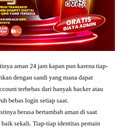
stinya aman 24 jam kapan pun karena tiap-
ahkan dengan sandi yang mana dapat
 account terbebas dari banyak hacker atau
uh bebas login setiap saat.
astinya berasa bertambah aman di saat
baik sekali. Tiap-tiap identitas pemain