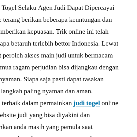
Togel Selaku Agen Judi Dapat Dipercayai
ne terang berikan beberapa keuntungan dan
berikan kepuasan. Trik online ini telah
pa betaruh terlebih bettor Indonesia. Lewat
pat peroleh akses main judi untuk bermacam
Semua ragam perjudian bisa dijangkau dengan
nyaman. Siapa saja pasti dapat rasakan
 langkah paling nyaman dan aman.
e terbaik dalam permainkan
judi togel
online
ebsite judi yang bisa diyakini dan
nkan anda masih yang pemula saat