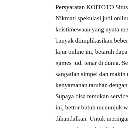
Persyaratan KOITOTO Situs 
Nikmati spekulasi judi onli
keistimewaan yang nyata mem
banyak diimplikasikan bebera
lajur online ini, betaruh da
games judi tenar di dunia. 
sangatlah simpel dan makin 
kenyamanan taruhan dengan
Supaya bisa temukan servic
ini, bettor butuh menunjuk w
dihandalkan. Untuk meringa