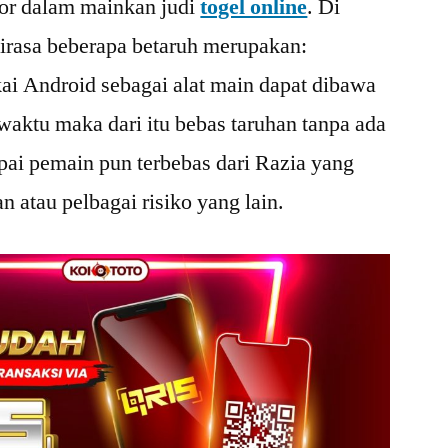
or dalam mainkan judi
togel online
. Di
irasa beberapa betaruh merupakan:
ai Android sebagai alat main dapat dibawa
waktu maka dari itu bebas taruhan tanpa ada
mpai pemain pun terbebas dari Razia yang
 atau pelbagai risiko yang lain.