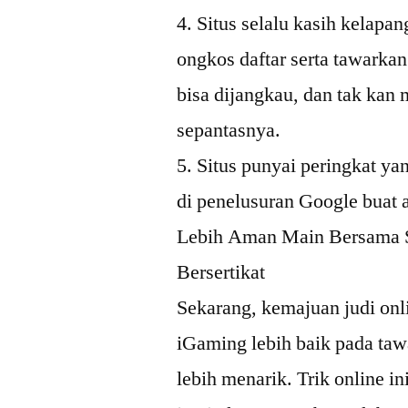
4. Situs selalu kasih kelap
ongkos daftar serta tawarka
bisa dijangkau, dan tak kan
sepantasnya.
5. Situs punyai peringkat yan
di penelusuran Google buat a
Lebih Aman Main Bersama S
Bersertikat
Sekarang, kemajuan judi onl
iGaming lebih baik pada ta
lebih menarik. Trik online i