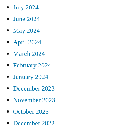
July 2024
June 2024
May 2024
April 2024
March 2024
February 2024
January 2024
December 2023
November 2023
October 2023
December 2022