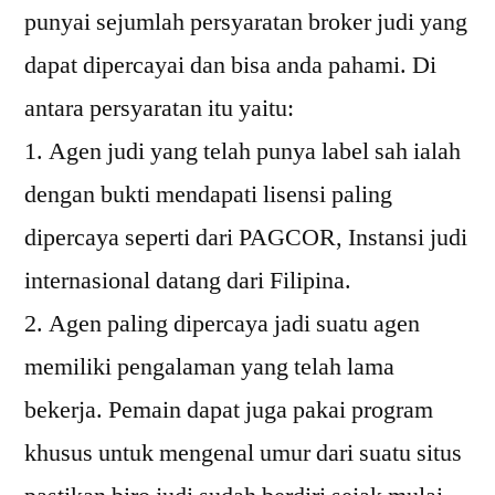
punyai sejumlah persyaratan broker judi yang
dapat dipercayai dan bisa anda pahami. Di
antara persyaratan itu yaitu:
1. Agen judi yang telah punya label sah ialah
dengan bukti mendapati lisensi paling
dipercaya seperti dari PAGCOR, Instansi judi
internasional datang dari Filipina.
2. Agen paling dipercaya jadi suatu agen
memiliki pengalaman yang telah lama
bekerja. Pemain dapat juga pakai program
khusus untuk mengenal umur dari suatu situs