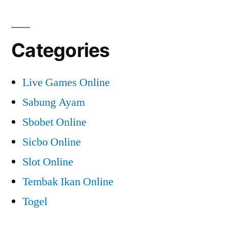
Categories
Live Games Online
Sabung Ayam
Sbobet Online
Sicbo Online
Slot Online
Tembak Ikan Online
Togel