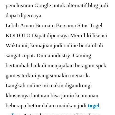
penelusuran Google untuk alternatif blog judi
dapat dipercaya.
Lebih Aman Bermain Bersama Situs Togel
KOITOTO Dapat dipercaya Memiliki lisensi
Waktu ini, kemajuan judi online bertambah
sangat cepat. Dunia industry iGaming
bertambah baik di menjajakan beragam spek
games terkini yang semakin menarik.
Langkah online ini makin digandrungi
khususnya lantaran bisa jamin keamanan
beberapa bettor dalam mainkan judi
togel