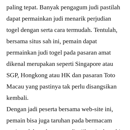
paling tepat. Banyak pengagum judi pastilah
dapat permainkan judi menarik perjudian
togel dengan serta cara termudah. Tentulah,
bersama situs sah ini, pemain dapat
permainkan judi togel pada pasaran amat
dikenal merupakan seperti Singapore atau
SGP, Hongkong atau HK dan pasaran Toto
Macau yang pastinya tak perlu disangsikan
kembali.
Dengan jadi peserta bersama web-site ini,
pemain bisa juga taruhan pada bermacam