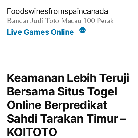
Skip
Foodswinesfromspaincanada
to
Bandar Judi Toto Macau 100 Perak
content
Live Games Online
Keamanan Lebih Teruji
Bersama Situs Togel
Online Berpredikat
Sahdi Tarakan Timur –
KOITOTO