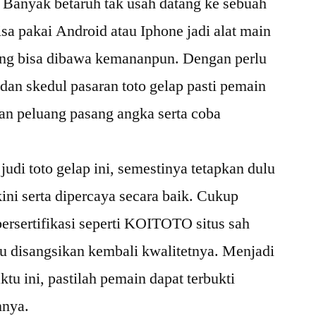
anyak betaruh tak usah datang ke sebuah
isa pakai Android atau Iphone jadi alat main
yang bisa dibawa kemananpun. Dengan perlu
dan skedul pasaran toto gelap pasti pemain
an peluang pasang angka serta coba
udi toto gelap ini, semestinya tetapkan dulu
kini serta dipercaya secara baik. Cukup
ersertifikasi seperti KOITOTO situs sah
lu disangsikan kembali kwalitetnya. Menjadi
ktu ini, pastilah pemain dapat terbukti
nnya.