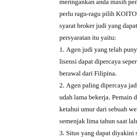
meringankan anda masih pem
perlu ragu-ragu pilih KOITO
syarat broker judi yang dapat
persyaratan itu yaitu:
1. Agen judi yang telah pun
lisensi dapat dipercaya sepe
berawal dari Filipina.
2. Agen paling dipercaya j
udah lama bekerja. Pemain d
ketahui umur dari sebuah we
semenjak lima tahun saat lal
3. Situs yang dapat diyakini 