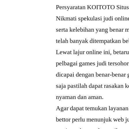
Persyaratan KOITOTO Situs 
Nikmati spekulasi judi onli
serta kelebihan yang benar 
telah banyak ditempatkan be
Lewat lajur online ini, betar
pelbagai games judi tersohor
dicapai dengan benar-benar
saja pastilah dapat rasakan
nyaman dan aman.
Agar dapat temukan layanan
bettor perlu menunjuk web j