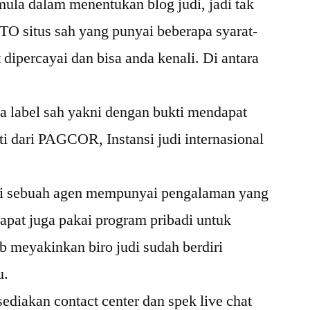
ula dalam menentukan blog judi, jadi tak
TO situs sah yang punyai beberapa syarat-
 dipercayai dan bisa anda kenali. Di antara
ya label sah yakni dengan bukti mendapat
rti dari PAGCOR, Instansi judi internasional
adi sebuah agen mempunyai pengalaman yang
apat juga pakai program pribadi untuk
b meyakinkan biro judi sudah berdiri
u.
sediakan contact center dan spek live chat