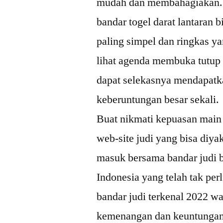
mudah dan membahagiakan. B
bandar togel darat lantaran b
paling simpel dan ringkas 
lihat agenda membuka tutup 
dapat selekasnya mendapatk
keberuntungan besar sekali.
Buat nikmati kepuasan main j
web-site judi yang bisa diya
masuk bersama bandar judi b
Indonesia yang telah tak per
bandar judi terkenal 2022 wa
kemenangan dan keuntunga