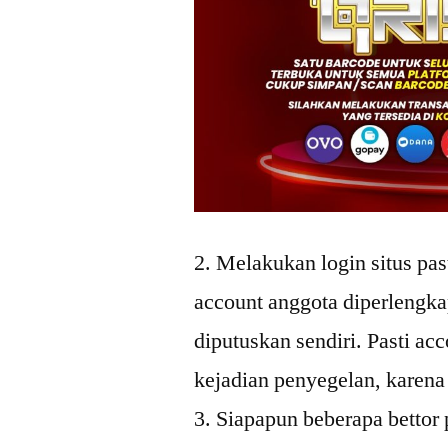
2. Melakukan login situs pas
account anggota diperlengk
diputuskan sendiri. Pasti ac
kejadian penyegelan, karena
3. Siapapun beberapa bettor 