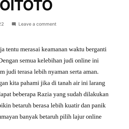
 KOITOTO
on
22
Leave a comment
Keamanan
Lebih
aja tentu merasai keamanan waktu berganti
Teruji
Bersama
 Dengan semua kelebihan judi online ini
Situs
 judi terasa lebih nyaman serta aman.
Togel
Online
 kita pahami jika di tanah air ini larang
Berpredikat
rdapat beberapa Razia yang sudah dilakukan
Sahdi
kin betaruh berasa lebih kuatir dan panik
Supiori
Selatan
umayan banyak betaruh pilih lajur online
–
KOITOTO