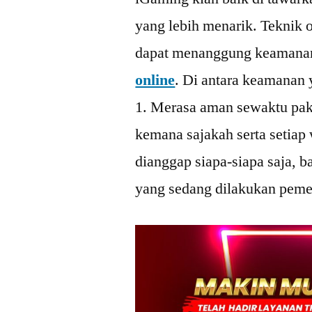
yang lebih menarik. Teknik o
dapat menanggung keamanan
online
. Di antara keamanan 
1. Merasa aman sewaktu pak
kemana sajakah serta setiap 
dianggap siapa-siapa saja, 
yang sedang dilakukan pemer