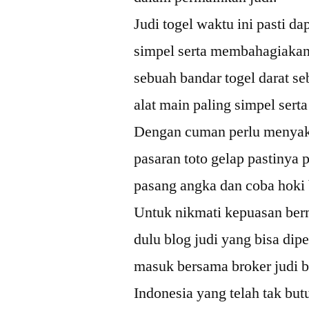
Judi togel waktu ini pasti d
simpel serta membahagiakan.
sebuah bandar togel darat se
alat main paling simpel ser
Dengan cuman perlu menyak
pasaran toto gelap pastinya
pasang angka dan coba hoki 
Untuk nikmati kepuasan berma
dulu blog judi yang bisa dip
masuk bersama broker judi b
Indonesia yang telah tak but