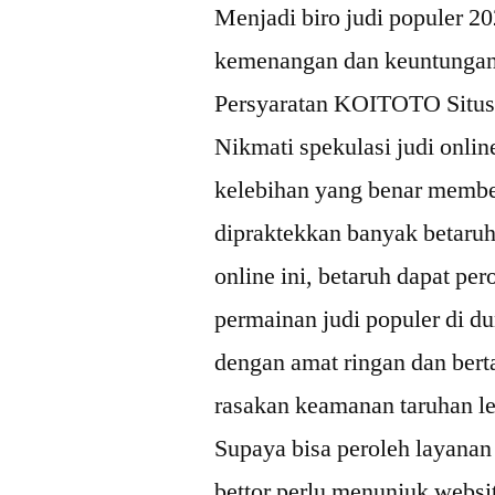
Menjadi biro judi populer 20
kemenangan dan keuntunga
Persyaratan KOITOTO Situs 
Nikmati spekulasi judi onlin
kelebihan yang benar member
dipraktekkan banyak betaruh
online ini, betaruh dapat pe
permainan judi populer di d
dengan amat ringan dan bert
rasakan keamanan taruhan l
Supaya bisa peroleh layana
bettor perlu menunjuk websit