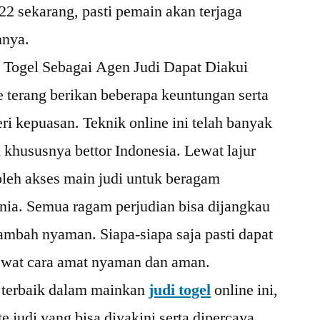
22 sekarang, pasti pemain akan terjaga
nnya.
Togel Sebagai Agen Judi Dapat Diakui
e terang berikan beberapa keuntungan serta
i kepuasan. Teknik online ini telah banyak
 khususnya bettor Indonesia. Lewat lajur
roleh akses main judi untuk beragam
unia. Semua ragam perjudian bisa dijangkau
ambah nyaman. Siapa-siapa saja pasti dapat
ewat cara amat nyaman dan aman.
n terbaik dalam mainkan
judi togel
online ini,
e judi yang bisa diyakini serta dipercaya.