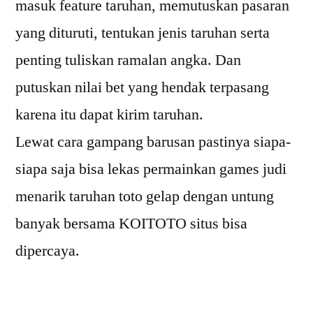
masuk feature taruhan, memutuskan pasaran
yang dituruti, tentukan jenis taruhan serta
penting tuliskan ramalan angka. Dan
putuskan nilai bet yang hendak terpasang
karena itu dapat kirim taruhan.
Lewat cara gampang barusan pastinya siapa-
siapa saja bisa lekas permainkan games judi
menarik taruhan toto gelap dengan untung
banyak bersama KOITOTO situs bisa
dipercaya.