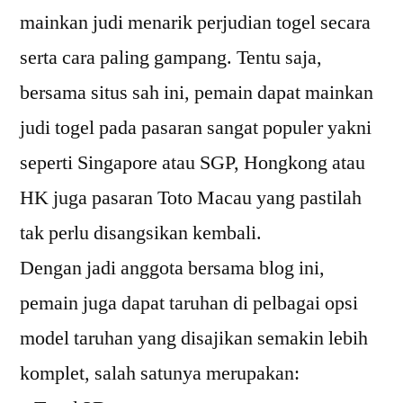
mainkan judi menarik perjudian togel secara
serta cara paling gampang. Tentu saja,
bersama situs sah ini, pemain dapat mainkan
judi togel pada pasaran sangat populer yakni
seperti Singapore atau SGP, Hongkong atau
HK juga pasaran Toto Macau yang pastilah
tak perlu disangsikan kembali.
Dengan jadi anggota bersama blog ini,
pemain juga dapat taruhan di pelbagai opsi
model taruhan yang disajikan semakin lebih
komplet, salah satunya merupakan: