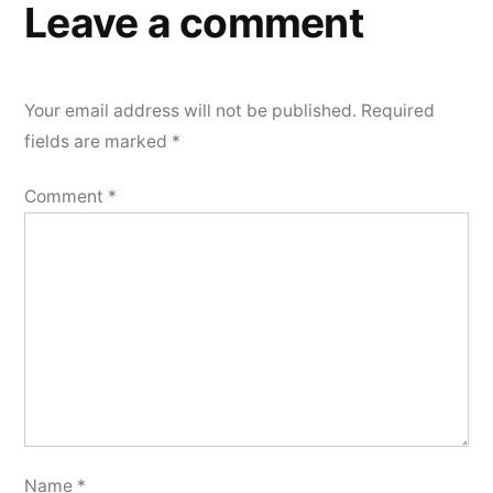
Leave a comment
Your email address will not be published.
Required
fields are marked
*
Comment
*
Name
*