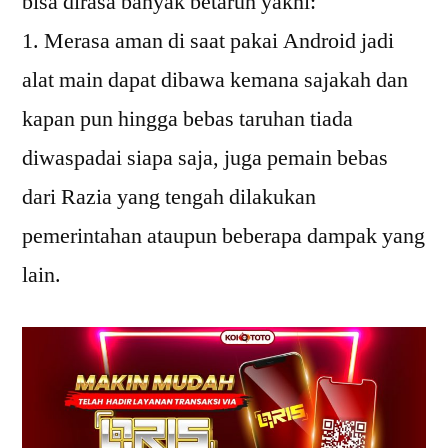
bisa dirasa banyak betaruh yakni:
1. Merasa aman di saat pakai Android jadi
alat main dapat dibawa kemana sajakah dan
kapan pun hingga bebas taruhan tiada
diwaspadai siapa saja, juga pemain bebas
dari Razia yang tengah dilakukan
pemerintahan ataupun beberapa dampak yang
lain.