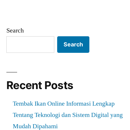
Search
Search
Recent Posts
Tembak Ikan Online Informasi Lengkap
Tentang Teknologi dan Sistem Digital yang
Mudah Dipahami