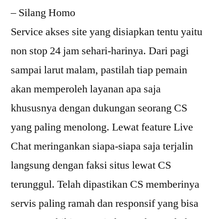
– Silang Homo
Service akses site yang disiapkan tentu yaitu
non stop 24 jam sehari-harinya. Dari pagi
sampai larut malam, pastilah tiap pemain
akan memperoleh layanan apa saja
khususnya dengan dukungan seorang CS
yang paling menolong. Lewat feature Live
Chat meringankan siapa-siapa saja terjalin
langsung dengan faksi situs lewat CS
terunggul. Telah dipastikan CS memberinya
servis paling ramah dan responsif yang bisa