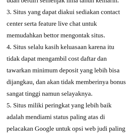
udah berdiri semenjak lima tahun kemarin.
3. Situs yang dapat diakui sediakan contact
center serta feature live chat untuk
memudahkan bettor mengontak situs.
4. Situs selalu kasih keluasaan karena itu
tidak dapat mengambil cost daftar dan
tawarkan minimum deposit yang lebih bisa
dijangkau, dan akan tidak memberinya bonus
sangat tinggi namun selayaknya.
5. Situs miliki peringkat yang lebih baik
adalah mendiami status paling atas di
pelacakan Google untuk opsi web judi paling