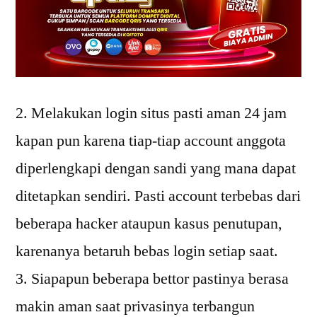
2. Melakukan login situs pasti aman 24 jam
kapan pun karena tiap-tiap account anggota
diperlengkapi dengan sandi yang mana dapat
ditetapkan sendiri. Pasti account terbebas dari
beberapa hacker ataupun kasus penutupan,
karenanya betaruh bebas login setiap saat.
3. Siapapun beberapa bettor pastinya berasa
makin aman saat privasinya terbangun