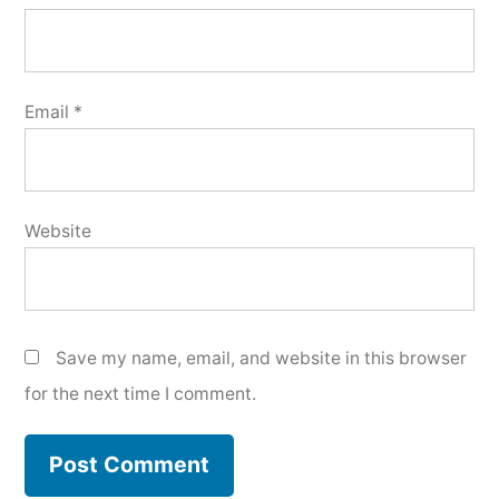
Email
*
Website
Save my name, email, and website in this browser
for the next time I comment.