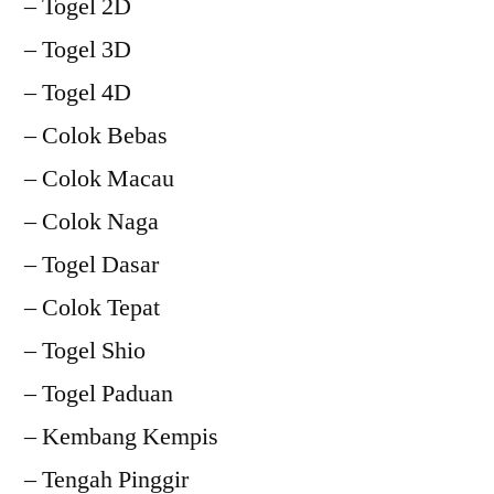
– Togel 2D
– Togel 3D
– Togel 4D
– Colok Bebas
– Colok Macau
– Colok Naga
– Togel Dasar
– Colok Tepat
– Togel Shio
– Togel Paduan
– Kembang Kempis
– Tengah Pinggir