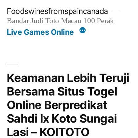
Skip
Foodswinesfromspaincanada
to
Bandar Judi Toto Macau 100 Perak
content
Live Games Online
Keamanan Lebih Teruji
Bersama Situs Togel
Online Berpredikat
Sahdi Ix Koto Sungai
Lasi – KOITOTO