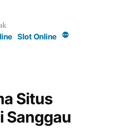
ak
line
Slot Online
a Situs
di Sanggau