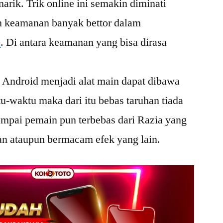
arik. Trik online ini semakin diminati
n keamanan banyak bettor dalam
e
. Di antara keamanan yang bisa dirasa
 Android menjadi alat main dapat dibawa
u-waktu maka dari itu bebas taruhan tiada
sampai pemain pun terbebas dari Razia yang
an ataupun bermacam efek yang lain.