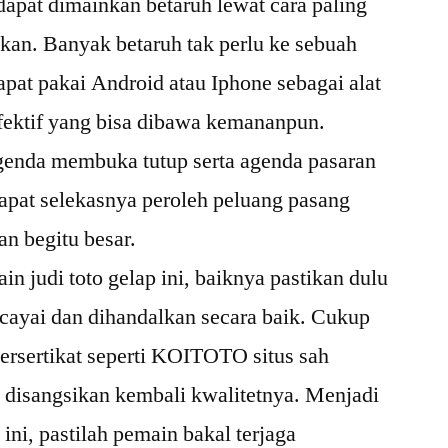
 dapat dimainkan betaruh lewat cara paling
kan. Banyak betaruh tak perlu ke sebuah
dapat pakai Android atau Iphone sebagai alat
fektif yang bisa dibawa kemananpun.
enda membuka tutup serta agenda pasaran
dapat selekasnya peroleh peluang pasang
n begitu besar.
n judi toto gelap ini, baiknya pastikan dulu
rcayai dan dihandalkan secara baik. Cukup
ersertikat seperti KOITOTO situs sah
g disangsikan kembali kwalitetnya. Menjadi
ini, pastilah pemain bakal terjaga