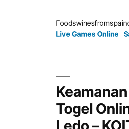
Skip
to
Foodswinesfromspain
content
Live Games Online
S
Keamanan L
Togel Onli
Ledo – KO