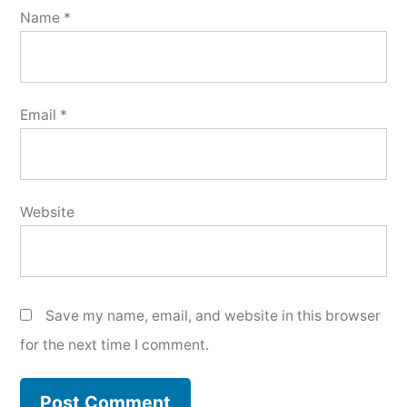
Name
*
Email
*
Website
Save my name, email, and website in this browser
for the next time I comment.