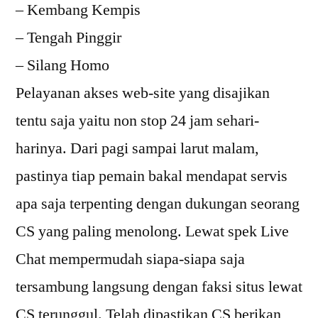
– Kembang Kempis
– Tengah Pinggir
– Silang Homo
Pelayanan akses web-site yang disajikan
tentu saja yaitu non stop 24 jam sehari-
harinya. Dari pagi sampai larut malam,
pastinya tiap pemain bakal mendapat servis
apa saja terpenting dengan dukungan seorang
CS yang paling menolong. Lewat spek Live
Chat mempermudah siapa-siapa saja
tersambung langsung dengan faksi situs lewat
CS terunggul. Telah dipastikan CS berikan