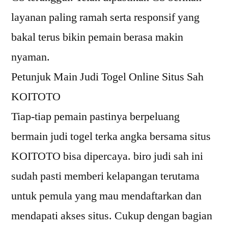
layanan paling ramah serta responsif yang
bakal terus bikin pemain berasa makin
nyaman.
Petunjuk Main Judi Togel Online Situs Sah
KOITOTO
Tiap-tiap pemain pastinya berpeluang
bermain judi togel terka angka bersama situs
KOITOTO bisa dipercaya. biro judi sah ini
sudah pasti memberi kelapangan terutama
untuk pemula yang mau mendaftarkan dan
mendapati akses situs. Cukup dengan bagian