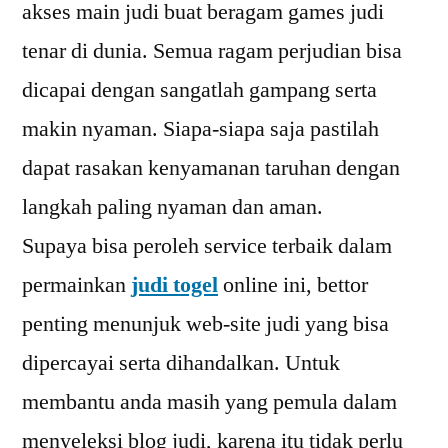
akses main judi buat beragam games judi
tenar di dunia. Semua ragam perjudian bisa
dicapai dengan sangatlah gampang serta
makin nyaman. Siapa-siapa saja pastilah
dapat rasakan kenyamanan taruhan dengan
langkah paling nyaman dan aman.
Supaya bisa peroleh service terbaik dalam
permainkan
judi togel
online ini, bettor
penting menunjuk web-site judi yang bisa
dipercayai serta dihandalkan. Untuk
membantu anda masih yang pemula dalam
menyeleksi blog judi, karena itu tidak perlu