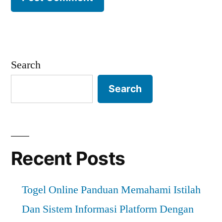
Search
Search
Recent Posts
Togel Online Panduan Memahami Istilah
Dan Sistem Informasi Platform Dengan