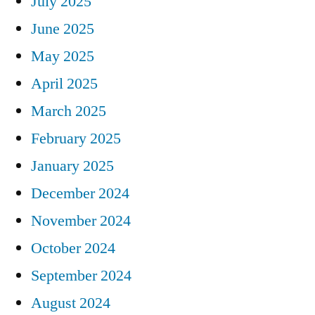
July 2025
June 2025
May 2025
April 2025
March 2025
February 2025
January 2025
December 2024
November 2024
October 2024
September 2024
August 2024