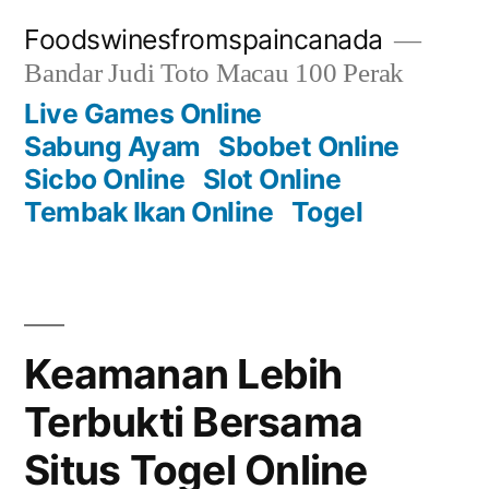
Skip
Foodswinesfromspaincanada
to
Bandar Judi Toto Macau 100 Perak
content
Live Games Online
Sabung Ayam
Sbobet Online
Sicbo Online
Slot Online
Tembak Ikan Online
Togel
Keamanan Lebih
Terbukti Bersama
Situs Togel Online