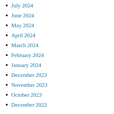
July 2024
June 2024
May 2024
April 2024
March 2024
February 2024
January 2024
December 2023
November 2023
October 2023
December 2022