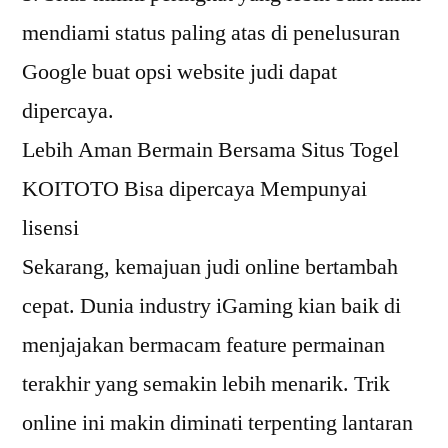
mendiami status paling atas di penelusuran
Google buat opsi website judi dapat
dipercaya.
Lebih Aman Bermain Bersama Situs Togel
KOITOTO Bisa dipercaya Mempunyai
lisensi
Sekarang, kemajuan judi online bertambah
cepat. Dunia industry iGaming kian baik di
menjajakan bermacam feature permainan
terakhir yang semakin lebih menarik. Trik
online ini makin diminati terpenting lantaran