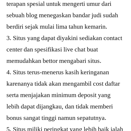
terapan spesial untuk mengerti umur dari
sebuah blog menegaskan bandar judi sudah
berdiri sejak mulai lima tahun kemarin.
3. Situs yang dapat diyakini sediakan contact
center dan spesifikasi live chat buat
memudahkan bettor mengabari situs.
4. Situs terus-menerus kasih keringanan
karenanya tidak akan mengambil cost daftar
serta menjajakan minimum deposit yang
lebih dapat dijangkau, dan tidak memberi
bonus sangat tinggi namun sepatutnya.
5. Situs miliki peringkat yang lebih baik ialah