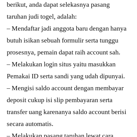
berikut, anda dapat selekasnya pasang
taruhan judi togel, adalah:
– Mendaftar jadi anggota baru dengan hanya
butuh isikan sebuah formulir serta tunggu
prosesnya, pemain dapat raih account sah.
– Melakukan login situs yaitu masukkan
Pemakai ID serta sandi yang udah dipunyai.
– Mengisi saldo account dengan membayar
deposit cukup isi slip pembayaran serta
transfer uang karenanya saldo account berisi
secara automatis.
– Melakukan pasang taruhan lewat cara