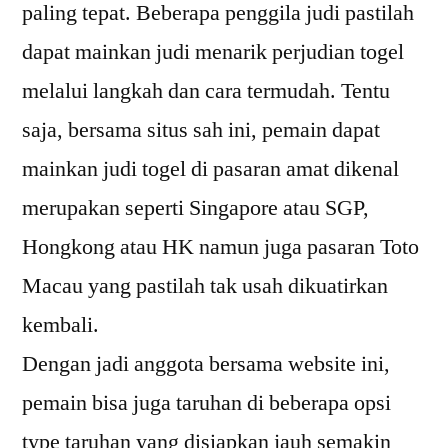
paling tepat. Beberapa penggila judi pastilah
dapat mainkan judi menarik perjudian togel
melalui langkah dan cara termudah. Tentu
saja, bersama situs sah ini, pemain dapat
mainkan judi togel di pasaran amat dikenal
merupakan seperti Singapore atau SGP,
Hongkong atau HK namun juga pasaran Toto
Macau yang pastilah tak usah dikuatirkan
kembali.
Dengan jadi anggota bersama website ini,
pemain bisa juga taruhan di beberapa opsi
type taruhan yang disiapkan jauh semakin