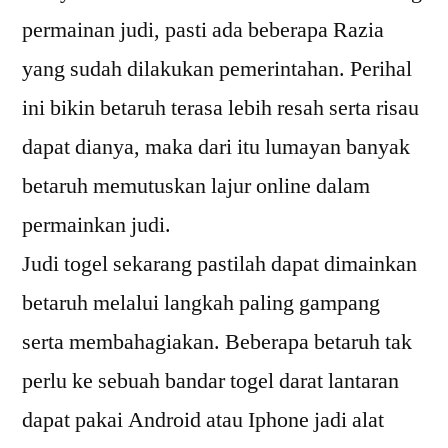
–
permainan judi, pasti ada beberapa Razia
KOITOTO
yang sudah dilakukan pemerintahan. Perihal
ini bikin betaruh terasa lebih resah serta risau
dapat dianya, maka dari itu lumayan banyak
betaruh memutuskan lajur online dalam
permainkan judi.
Judi togel sekarang pastilah dapat dimainkan
betaruh melalui langkah paling gampang
serta membahagiakan. Beberapa betaruh tak
perlu ke sebuah bandar togel darat lantaran
dapat pakai Android atau Iphone jadi alat