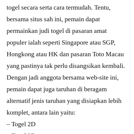
togel secara serta cara termudah. Tentu,
bersama situs sah ini, pemain dapat
permainkan judi togel di pasaran amat
populer ialah seperti Singapore atau SGP,
Hongkong atau HK dan pasaran Toto Macau
yang pastinya tak perlu disangsikan kembali.
Dengan jadi anggota bersama web-site ini,
pemain dapat juga taruhan di beragam
alternatif jenis taruhan yang disiapkan lebih
komplet, antara lain yaitu:
– Togel 2D