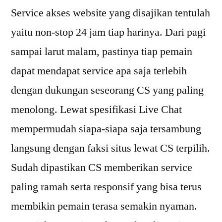
Service akses website yang disajikan tentulah
yaitu non-stop 24 jam tiap harinya. Dari pagi
sampai larut malam, pastinya tiap pemain
dapat mendapat service apa saja terlebih
dengan dukungan seseorang CS yang paling
menolong. Lewat spesifikasi Live Chat
mempermudah siapa-siapa saja tersambung
langsung dengan faksi situs lewat CS terpilih.
Sudah dipastikan CS memberikan service
paling ramah serta responsif yang bisa terus
membikin pemain terasa semakin nyaman.