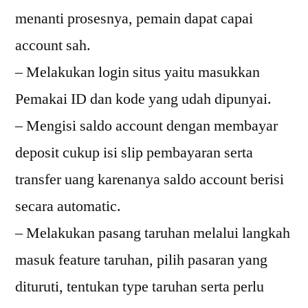
menanti prosesnya, pemain dapat capai
account sah.
– Melakukan login situs yaitu masukkan
Pemakai ID dan kode yang udah dipunyai.
– Mengisi saldo account dengan membayar
deposit cukup isi slip pembayaran serta
transfer uang karenanya saldo account berisi
secara automatic.
– Melakukan pasang taruhan melalui langkah
masuk feature taruhan, pilih pasaran yang
dituruti, tentukan type taruhan serta perlu