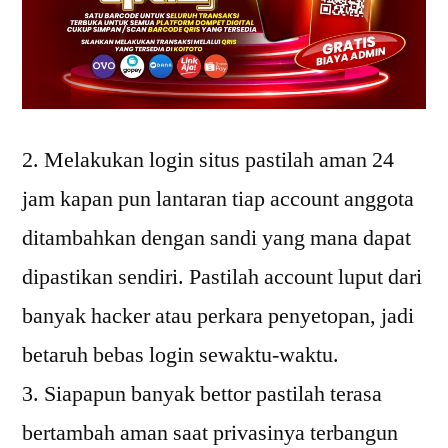
2. Melakukan login situs pastilah aman 24
jam kapan pun lantaran tiap account anggota
ditambahkan dengan sandi yang mana dapat
dipastikan sendiri. Pastilah account luput dari
banyak hacker atau perkara penyetopan, jadi
betaruh bebas login sewaktu-waktu.
3. Siapapun banyak bettor pastilah terasa
bertambah aman saat privasinya terbangun