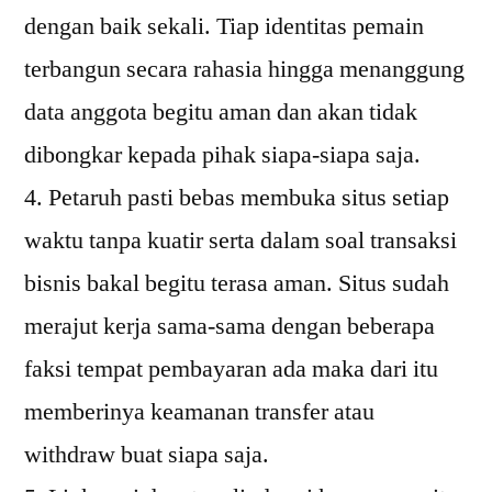
dengan baik sekali. Tiap identitas pemain
terbangun secara rahasia hingga menanggung
data anggota begitu aman dan akan tidak
dibongkar kepada pihak siapa-siapa saja.
4. Petaruh pasti bebas membuka situs setiap
waktu tanpa kuatir serta dalam soal transaksi
bisnis bakal begitu terasa aman. Situs sudah
merajut kerja sama-sama dengan beberapa
faksi tempat pembayaran ada maka dari itu
memberinya keamanan transfer atau
withdraw buat siapa saja.