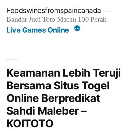
Skip
Foodswinesfromspaincanada
to
Bandar Judi Toto Macau 100 Perak
content
Live Games Online
Keamanan Lebih Teruji
Bersama Situs Togel
Online Berpredikat
Sahdi Maleber –
KOITOTO