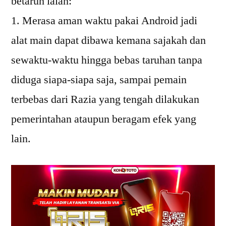
betaruh ialah:
1. Merasa aman waktu pakai Android jadi
alat main dapat dibawa kemana sajakah dan
sewaktu-waktu hingga bebas taruhan tanpa
diduga siapa-siapa saja, sampai pemain
terbebas dari Razia yang tengah dilakukan
pemerintahan ataupun beragam efek yang
lain.