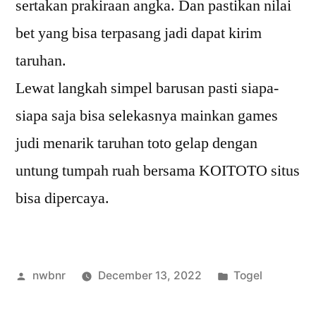
sertakan prakiraan angka. Dan pastikan nilai
bet yang bisa terpasang jadi dapat kirim
taruhan.
Lewat langkah simpel barusan pasti siapa-
siapa saja bisa selekasnya mainkan games
judi menarik taruhan toto gelap dengan
untung tumpah ruah bersama KOITOTO situs
bisa dipercaya.
Posted
Posted
nwbnr
December 13, 2022
Togel
by
in