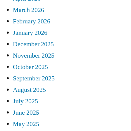
March 2026
February 2026
January 2026
December 2025
November 2025
October 2025
September 2025
August 2025
July 2025
June 2025
May 2025