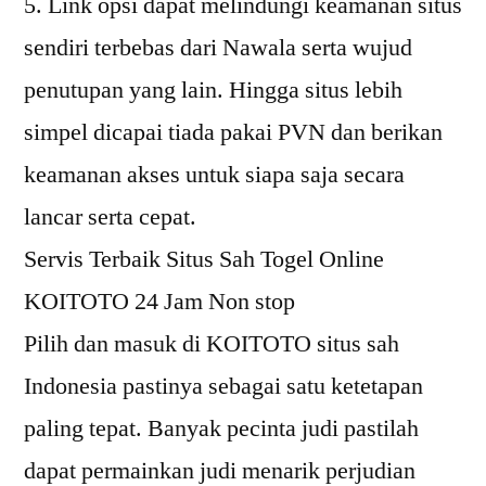
5. Link opsi dapat melindungi keamanan situs
sendiri terbebas dari Nawala serta wujud
penutupan yang lain. Hingga situs lebih
simpel dicapai tiada pakai PVN dan berikan
keamanan akses untuk siapa saja secara
lancar serta cepat.
Servis Terbaik Situs Sah Togel Online
KOITOTO 24 Jam Non stop
Pilih dan masuk di KOITOTO situs sah
Indonesia pastinya sebagai satu ketetapan
paling tepat. Banyak pecinta judi pastilah
dapat permainkan judi menarik perjudian