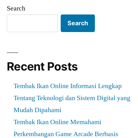
Search
Search
Recent Posts
Tembak Ikan Online Informasi Lengkap
Tentang Teknologi dan Sistem Digital yang
Mudah Dipahami
Tembak Ikan Online Memahami
Perkembangan Game Arcade Berbasis