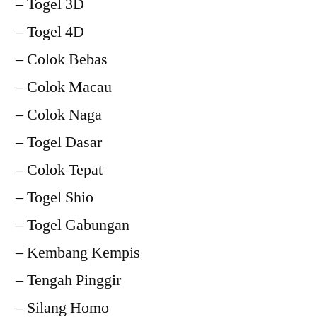
– Togel 3D
– Togel 4D
– Colok Bebas
– Colok Macau
– Colok Naga
– Togel Dasar
– Colok Tepat
– Togel Shio
– Togel Gabungan
– Kembang Kempis
– Tengah Pinggir
– Silang Homo