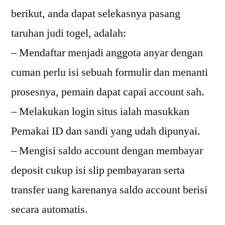
berikut, anda dapat selekasnya pasang
taruhan judi togel, adalah:
– Mendaftar menjadi anggota anyar dengan
cuman perlu isi sebuah formulir dan menanti
prosesnya, pemain dapat capai account sah.
– Melakukan login situs ialah masukkan
Pemakai ID dan sandi yang udah dipunyai.
– Mengisi saldo account dengan membayar
deposit cukup isi slip pembayaran serta
transfer uang karenanya saldo account berisi
secara automatis.