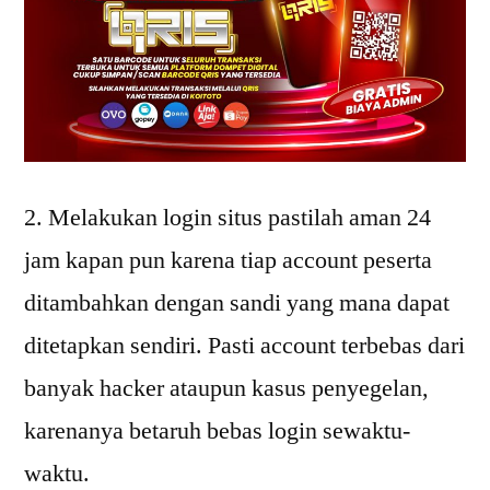
2. Melakukan login situs pastilah aman 24
jam kapan pun karena tiap account peserta
ditambahkan dengan sandi yang mana dapat
ditetapkan sendiri. Pasti account terbebas dari
banyak hacker ataupun kasus penyegelan,
karenanya betaruh bebas login sewaktu-
waktu.