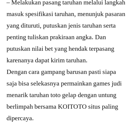
– Melakukan pasang taruhan melalui langkah
masuk spesifikasi taruhan, menunjuk pasaran
yang dituruti, putuskan jenis taruhan serta
penting tuliskan prakiraan angka. Dan
putuskan nilai bet yang hendak terpasang
karenanya dapat kirim taruhan.
Dengan cara gampang barusan pasti siapa
saja bisa selekasnya permainkan games judi
menarik taruhan toto gelap dengan untung
berlimpah bersama KOITOTO situs paling
dipercaya.