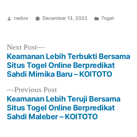
Posted
Posted
nwbnr
December 13, 2022
Togel
by
in
Next
Next Post
post:
Keamanan Lebih Terbukti Bersama
Post
Situs Togel Online Berpredikat
Sahdi Mimika Baru – KOITOTO
navigation
Previous
Previous Post
post:
Keamanan Lebih Teruji Bersama
Situs Togel Online Berpredikat
Sahdi Maleber – KOITOTO