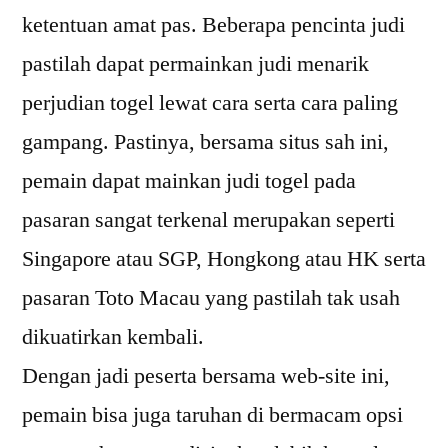
ketentuan amat pas. Beberapa pencinta judi
pastilah dapat permainkan judi menarik
perjudian togel lewat cara serta cara paling
gampang. Pastinya, bersama situs sah ini,
pemain dapat mainkan judi togel pada
pasaran sangat terkenal merupakan seperti
Singapore atau SGP, Hongkong atau HK serta
pasaran Toto Macau yang pastilah tak usah
dikuatirkan kembali.
Dengan jadi peserta bersama web-site ini,
pemain bisa juga taruhan di bermacam opsi