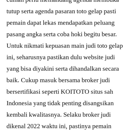
tutup serta agenda pasaran toto gelap pasti
pemain dapat lekas mendapatkan peluang
pasang angka serta coba hoki begitu besar.
Untuk nikmati kepuasan main judi toto gelap
ini, seharusnya pastikan dulu website judi
yang bisa diyakini serta dihandalkan secara
baik. Cukup masuk bersama broker judi
bersertifikasi seperti KOITOTO situs sah
Indonesia yang tidak penting disangsikan
kembali kwalitasnya. Selaku broker judi
dikenal 2022 waktu ini, pastinya pemain