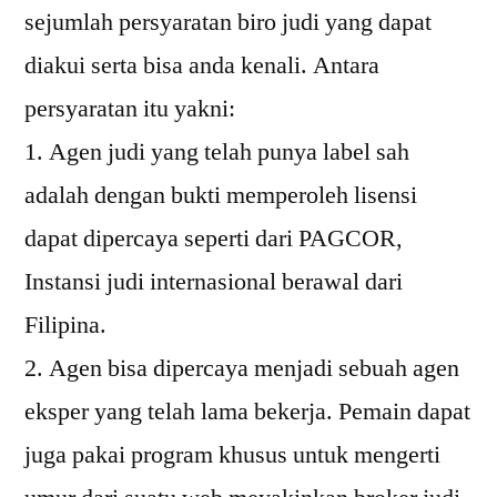
sejumlah persyaratan biro judi yang dapat
diakui serta bisa anda kenali. Antara
persyaratan itu yakni:
1. Agen judi yang telah punya label sah
adalah dengan bukti memperoleh lisensi
dapat dipercaya seperti dari PAGCOR,
Instansi judi internasional berawal dari
Filipina.
2. Agen bisa dipercaya menjadi sebuah agen
eksper yang telah lama bekerja. Pemain dapat
juga pakai program khusus untuk mengerti