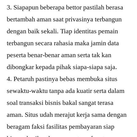
3. Siapapun beberapa bettor pastilah berasa
bertambah aman saat privasinya terbangun
dengan baik sekali. Tiap identitas pemain
terbangun secara rahasia maka jamin data
peserta benar-benar aman serta tak kan
dibongkar kepada pihak siapa-siapa saja.
4. Petaruh pastinya bebas membuka situs
sewaktu-waktu tanpa ada kuatir serta dalam
soal transaksi bisnis bakal sangat terasa
aman. Situs udah merajut kerja sama dengan
beragam faksi fasilitas pembayaran siap