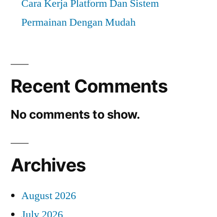
Cara Kerja Platform Dan Sistem
Permainan Dengan Mudah
Recent Comments
No comments to show.
Archives
August 2026
July 2026