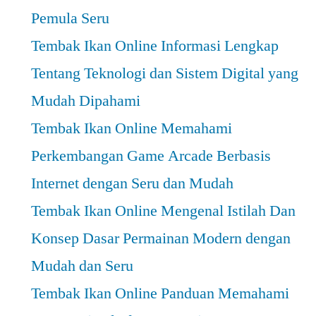
Pemula Seru
Tembak Ikan Online Informasi Lengkap
Tentang Teknologi dan Sistem Digital yang
Mudah Dipahami
Tembak Ikan Online Memahami
Perkembangan Game Arcade Berbasis
Internet dengan Seru dan Mudah
Tembak Ikan Online Mengenal Istilah Dan
Konsep Dasar Permainan Modern dengan
Mudah dan Seru
Tembak Ikan Online Panduan Memahami