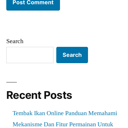
Search
Search
Recent Posts
Tembak Ikan Online Panduan Memahami
Mekanisme Dan Fitur Permainan Untuk