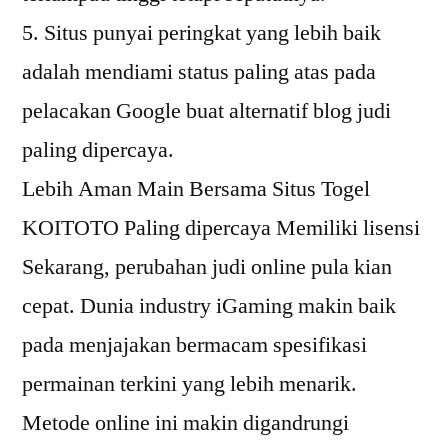
5. Situs punyai peringkat yang lebih baik
adalah mendiami status paling atas pada
pelacakan Google buat alternatif blog judi
paling dipercaya.
Lebih Aman Main Bersama Situs Togel
KOITOTO Paling dipercaya Memiliki lisensi
Sekarang, perubahan judi online pula kian
cepat. Dunia industry iGaming makin baik
pada menjajakan bermacam spesifikasi
permainan terkini yang lebih menarik.
Metode online ini makin digandrungi