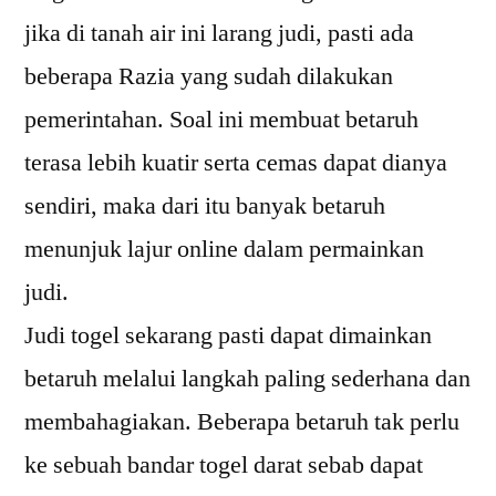
–
jika di tanah air ini larang judi, pasti ada
KOITOTO
beberapa Razia yang sudah dilakukan
pemerintahan. Soal ini membuat betaruh
terasa lebih kuatir serta cemas dapat dianya
sendiri, maka dari itu banyak betaruh
menunjuk lajur online dalam permainkan
judi.
Judi togel sekarang pasti dapat dimainkan
betaruh melalui langkah paling sederhana dan
membahagiakan. Beberapa betaruh tak perlu
ke sebuah bandar togel darat sebab dapat