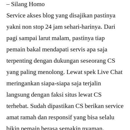
– Silang Homo
Service akses blog yang disajikan pastinya
yakni non stop 24 jam sehari-harinya. Dari
pagi sampai larut malam, pastinya tiap
pemain bakal mendapati servis apa saja
terpenting dengan dukungan seseorang CS
yang paling menolong. Lewat spek Live Chat
meringankan siapa-siapa saja terjalin
langsung dengan faksi situs lewat CS
terhebat. Sudah dipastikan CS berikan service
amat ramah dan responsif yang bisa selalu
bikin pemain berasa semakin nyaman.