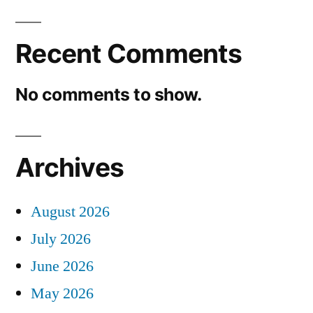
Recent Comments
No comments to show.
Archives
August 2026
July 2026
June 2026
May 2026