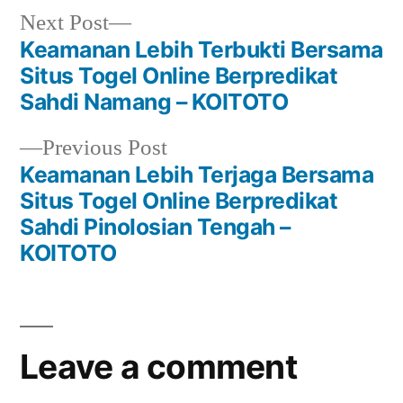
Next
Next Post
post:
Keamanan Lebih Terbukti Bersama
Post
Situs Togel Online Berpredikat
Sahdi Namang – KOITOTO
navigation
Previous
Previous Post
post:
Keamanan Lebih Terjaga Bersama
Situs Togel Online Berpredikat
Sahdi Pinolosian Tengah –
KOITOTO
Leave a comment