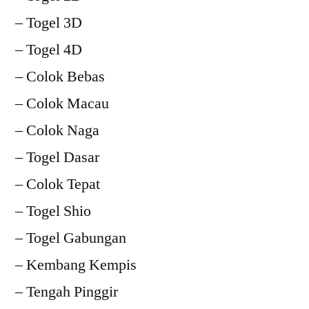
– Togel 3D
– Togel 4D
– Colok Bebas
– Colok Macau
– Colok Naga
– Togel Dasar
– Colok Tepat
– Togel Shio
– Togel Gabungan
– Kembang Kempis
– Tengah Pinggir