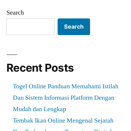
Search
Search
Recent Posts
Togel Online Panduan Memahami Istilah
Dan Sistem Informasi Platform Dengan
Mudah dan Lengkap
Tembak Ikan Online Mengenal Sejarah