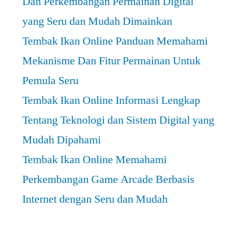
Dan Perkembangan Permainan Digital
yang Seru dan Mudah Dimainkan
Tembak Ikan Online Panduan Memahami
Mekanisme Dan Fitur Permainan Untuk
Pemula Seru
Tembak Ikan Online Informasi Lengkap
Tentang Teknologi dan Sistem Digital yang
Mudah Dipahami
Tembak Ikan Online Memahami
Perkembangan Game Arcade Berbasis
Internet dengan Seru dan Mudah