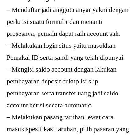
– Mendaftar jadi anggota anyar yakni dengan
perlu isi suatu formulir dan menanti
prosesnya, pemain dapat raih account sah.
– Melakukan login situs yaitu masukkan
Pemakai ID serta sandi yang telah dipunyai.
– Mengisi saldo account dengan lakukan
pembayaran deposit cukup isi slip
pembayaran serta transfer uang jadi saldo
account berisi secara automatic.
– Melakukan pasang taruhan lewat cara
masuk spesifikasi taruhan, pilih pasaran yang