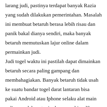
larang judi, pastinya terdapat banyak Razia
KOITOTO
yang sudah dilakukan pemerintahan. Masalah
ini membuat betaruh berasa lebih risau dan
panik bakal dianya sendiri, maka banyak
betaruh memutuskan lajur online dalam
permainkan judi.
Judi togel waktu ini pastilah dapat dimainkan
betaruh secara paling gampang dan
membahagiakan. Banyak betaruh tidak usah
ke suatu bandar togel darat lantaran bisa
pakai Android atau Iphone selaku alat main