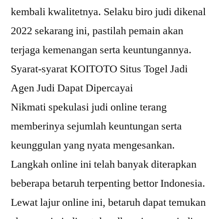
kembali kwalitetnya. Selaku biro judi dikenal
2022 sekarang ini, pastilah pemain akan
terjaga kemenangan serta keuntungannya.
Syarat-syarat KOITOTO Situs Togel Jadi
Agen Judi Dapat Dipercayai
Nikmati spekulasi judi online terang
memberinya sejumlah keuntungan serta
keunggulan yang nyata mengesankan.
Langkah online ini telah banyak diterapkan
beberapa betaruh terpenting bettor Indonesia.
Lewat lajur online ini, betaruh dapat temukan