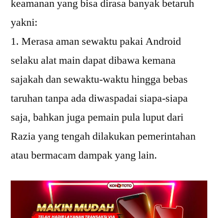
keamanan yang bisa dirasa banyak betaruh
yakni:
1. Merasa aman sewaktu pakai Android
selaku alat main dapat dibawa kemana
sajakah dan sewaktu-waktu hingga bebas
taruhan tanpa ada diwaspadai siapa-siapa
saja, bahkan juga pemain pula luput dari
Razia yang tengah dilakukan pemerintahan
atau bermacam dampak yang lain.