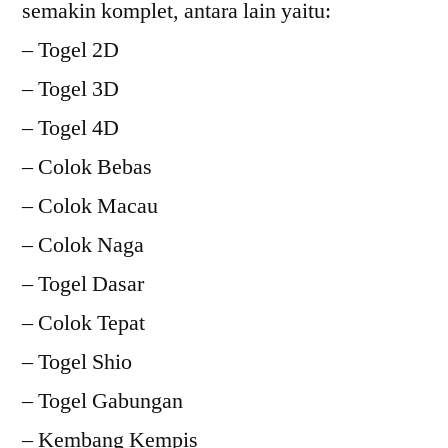
semakin komplet, antara lain yaitu:
– Togel 2D
– Togel 3D
– Togel 4D
– Colok Bebas
– Colok Macau
– Colok Naga
– Togel Dasar
– Colok Tepat
– Togel Shio
– Togel Gabungan
– Kembang Kempis