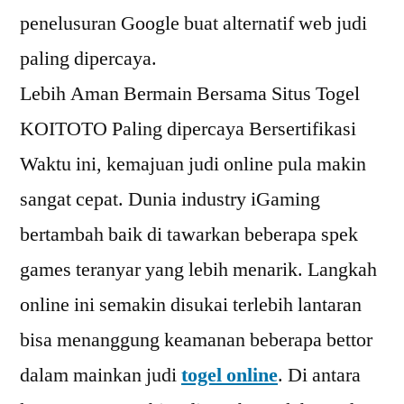
penelusuran Google buat alternatif web judi
paling dipercaya.
Lebih Aman Bermain Bersama Situs Togel
KOITOTO Paling dipercaya Bersertifikasi
Waktu ini, kemajuan judi online pula makin
sangat cepat. Dunia industry iGaming
bertambah baik di tawarkan beberapa spek
games teranyar yang lebih menarik. Langkah
online ini semakin disukai terlebih lantaran
bisa menanggung keamanan beberapa bettor
dalam mainkan judi
togel online
. Di antara