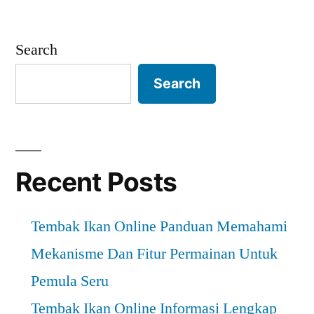
Search
Search
Recent Posts
Tembak Ikan Online Panduan Memahami
Mekanisme Dan Fitur Permainan Untuk
Pemula Seru
Tembak Ikan Online Informasi Lengkap