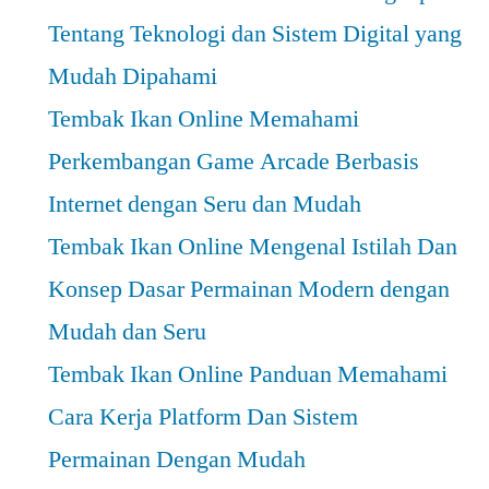
Tentang Teknologi dan Sistem Digital yang
Mudah Dipahami
Tembak Ikan Online Memahami
Perkembangan Game Arcade Berbasis
Internet dengan Seru dan Mudah
Tembak Ikan Online Mengenal Istilah Dan
Konsep Dasar Permainan Modern dengan
Mudah dan Seru
Tembak Ikan Online Panduan Memahami
Cara Kerja Platform Dan Sistem
Permainan Dengan Mudah