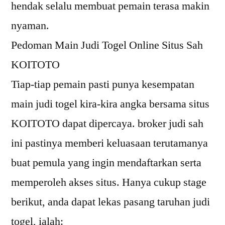
hendak selalu membuat pemain terasa makin
nyaman.
Pedoman Main Judi Togel Online Situs Sah
KOITOTO
Tiap-tiap pemain pasti punya kesempatan
main judi togel kira-kira angka bersama situs
KOITOTO dapat dipercaya. broker judi sah
ini pastinya memberi keluasaan terutamanya
buat pemula yang ingin mendaftarkan serta
memperoleh akses situs. Hanya cukup stage
berikut, anda dapat lekas pasang taruhan judi
togel, ialah: