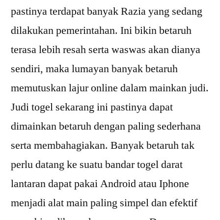
pastinya terdapat banyak Razia yang sedang
dilakukan pemerintahan. Ini bikin betaruh
terasa lebih resah serta waswas akan dianya
sendiri, maka lumayan banyak betaruh
memutuskan lajur online dalam mainkan judi.
Judi togel sekarang ini pastinya dapat
dimainkan betaruh dengan paling sederhana
serta membahagiakan. Banyak betaruh tak
perlu datang ke suatu bandar togel darat
lantaran dapat pakai Android atau Iphone
menjadi alat main paling simpel dan efektif