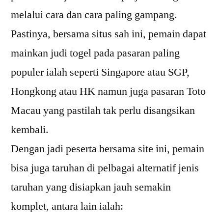
melalui cara dan cara paling gampang.
Pastinya, bersama situs sah ini, pemain dapat
mainkan judi togel pada pasaran paling
populer ialah seperti Singapore atau SGP,
Hongkong atau HK namun juga pasaran Toto
Macau yang pastilah tak perlu disangsikan
kembali.
Dengan jadi peserta bersama site ini, pemain
bisa juga taruhan di pelbagai alternatif jenis
taruhan yang disiapkan jauh semakin
komplet, antara lain ialah: