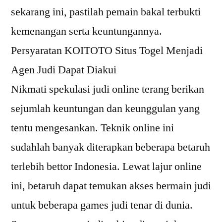
sekarang ini, pastilah pemain bakal terbukti
kemenangan serta keuntungannya.
Persyaratan KOITOTO Situs Togel Menjadi
Agen Judi Dapat Diakui
Nikmati spekulasi judi online terang berikan
sejumlah keuntungan dan keunggulan yang
tentu mengesankan. Teknik online ini
sudahlah banyak diterapkan beberapa betaruh
terlebih bettor Indonesia. Lewat lajur online
ini, betaruh dapat temukan akses bermain judi
untuk beberapa games judi tenar di dunia.