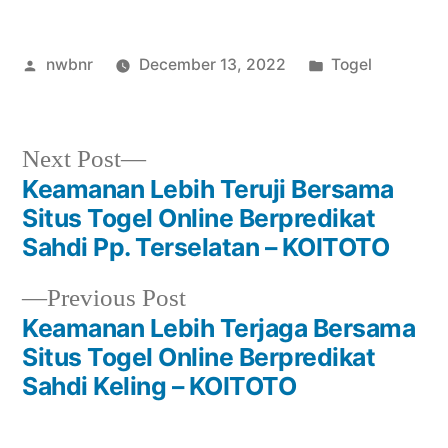
Posted
Posted
nwbnr
December 13, 2022
Togel
by
in
Next
Next Post
post:
Keamanan Lebih Teruji Bersama
Post
Situs Togel Online Berpredikat
Sahdi Pp. Terselatan – KOITOTO
navigation
Previous
Previous Post
post:
Keamanan Lebih Terjaga Bersama
Situs Togel Online Berpredikat
Sahdi Keling – KOITOTO