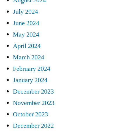
August 2024
July 2024
June 2024
May 2024
April 2024
March 2024
February 2024
January 2024
December 2023
November 2023
October 2023
December 2022