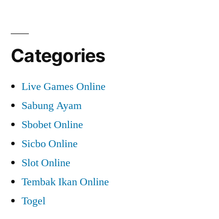
Categories
Live Games Online
Sabung Ayam
Sbobet Online
Sicbo Online
Slot Online
Tembak Ikan Online
Togel