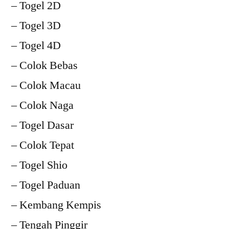
– Togel 2D
– Togel 3D
– Togel 4D
– Colok Bebas
– Colok Macau
– Colok Naga
– Togel Dasar
– Colok Tepat
– Togel Shio
– Togel Paduan
– Kembang Kempis
– Tengah Pinggir