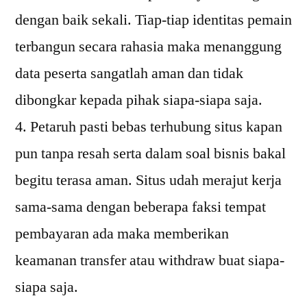
dengan baik sekali. Tiap-tiap identitas pemain
terbangun secara rahasia maka menanggung
data peserta sangatlah aman dan tidak
dibongkar kepada pihak siapa-siapa saja.
4. Petaruh pasti bebas terhubung situs kapan
pun tanpa resah serta dalam soal bisnis bakal
begitu terasa aman. Situs udah merajut kerja
sama-sama dengan beberapa faksi tempat
pembayaran ada maka memberikan
keamanan transfer atau withdraw buat siapa-
siapa saja.