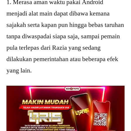
1. Merasa aman waktu pakai Android
menjadi alat main dapat dibawa kemana
sajakah serta kapan pun hingga bebas taruhan
tanpa diwaspadai siapa saja, sampai pemain
pula terlepas dari Razia yang sedang
dilakukan pemerintahan atau beberapa efek
yang lain.