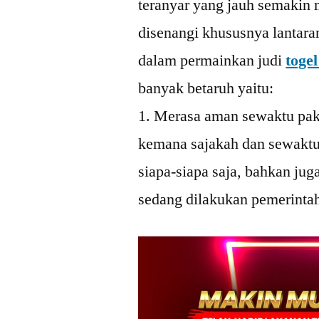
teranyar yang jauh semakin 
disenangi khususnya lantar
dalam permainkan judi
togel
banyak betaruh yaitu:
1. Merasa aman sewaktu pak
kemana sajakah dan sewaktu
siapa-siapa saja, bahkan jug
sedang dilakukan pemerintah