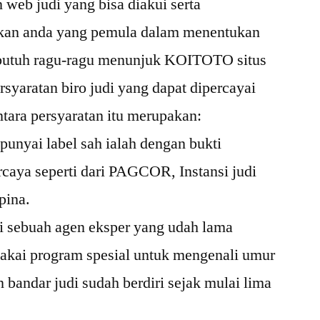
 web judi yang bisa diakui serta
nkan anda yang pemula dalam menentukan
k butuh ragu-ragu menunjuk KOITOTO situs
syaratan biro judi yang dapat dipercayai
ntara persyaratan itu merupakan:
punyai label sah ialah dengan bukti
rcaya seperti dari PAGCOR, Instansi judi
ipina.
di sebuah agen eksper yang udah lama
pakai program spesial untuk mengenali umur
bandar judi sudah berdiri sejak mulai lima