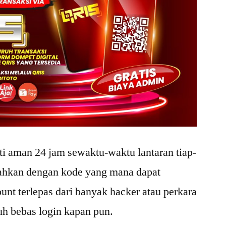
ti aman 24 jam sewaktu-waktu lantaran tiap-
bahkan dengan kode yang mana dapat
ount terlepas dari banyak hacker atau perkara
uh bebas login kapan pun.