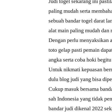
Judi togel sekarang ini past
paling mudah serta membaha
sebuah bandar togel darat la
alat main paling mudah dan
Dengan perlu menyaksikan a
toto gelap pasti pemain dap
angka serta coba hoki begitu
Untuk nikmati kepuasan berma
dulu blog judi yang bisa dip
Cukup masuk bersama bandar
sah Indonesia yang tidak pe
bandar judi dikenal 2022 sek