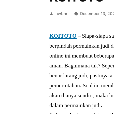
Posted
nwbnr
December 13, 20
by
KOITOTO
– Siapa-siapa s
berpindah permainkan judi d
online ini membuat beberapa
aman. Bagaimana tak? Seperti 
benar larang judi, pastinya
pemerintahan. Soal ini memb
akan dianya sendiri, maka lu
dalam permainkan judi.