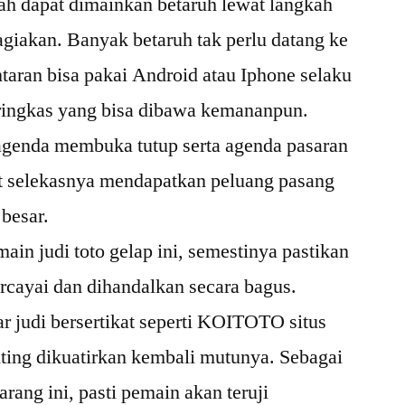
ilah dapat dimainkan betaruh lewat langkah
giakan. Banyak betaruh tak perlu datang ke
ntaran bisa pakai Android atau Iphone selaku
 ringkas yang bisa dibawa kemananpun.
genda membuka tutup serta agenda pasaran
at selekasnya mendapatkan peluang pasang
 besar.
in judi toto gelap ini, semestinya pastikan
ercayai dan dihandalkan secara bagus.
 judi bersertikat seperti KOITOTO situs
nting dikuatirkan kembali mutunya. Sebagai
arang ini, pasti pemain akan teruji