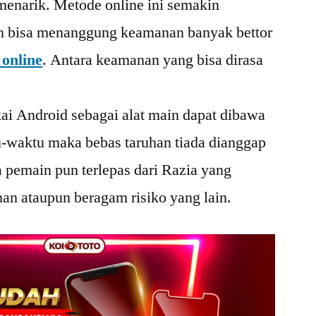
menarik. Metode online ini semakin
an bisa menanggung keamanan banyak bettor
 online
. Antara keamanan yang bisa dirasa
ai Android sebagai alat main dapat dibawa
-waktu maka bebas taruhan tiada dianggap
a pemain pun terlepas dari Razia yang
an ataupun beragam risiko yang lain.