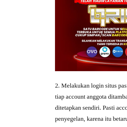
2. Melakukan login situs pas
tiap account anggota ditam
ditetapkan sendiri. Pasti acc
penyegelan, karena itu betar