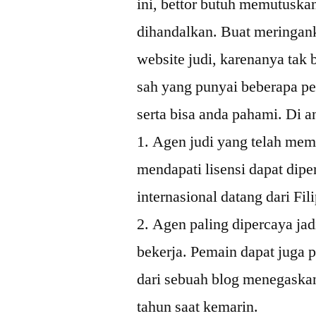
ini, bettor butuh memutuskan
dihandalkan. Buat meringa
website judi, karenanya ta
sah yang punyai beberapa per
serta bisa anda pahami. Di a
1. Agen judi yang telah mem
mendapati lisensi dapat dipe
internasional datang dari Fil
2. Agen paling dipercaya ja
bekerja. Pemain dapat juga 
dari sebuah blog menegaskan 
tahun saat kemarin.