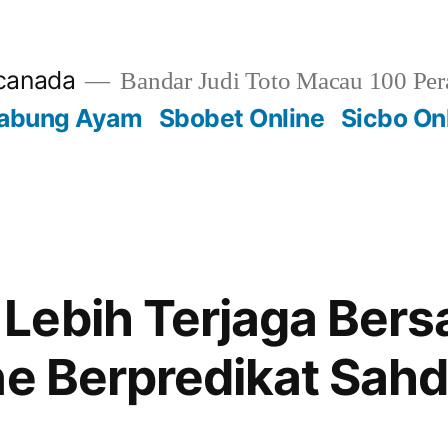
canada
Bandar Judi Toto Macau 100 Per
abung Ayam
Sbobet Online
Sicbo On
Lebih Terjaga Bers
ne Berpredikat Sahdi