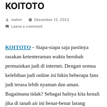
KOITOTO
Posted
nwbnr
December 13, 2022
by
on
Leave a comment
Keamanan
Lebih
KOITOTO
– Siapa-siapa saja pastinya
Terjaga
Bersama
rasakan ketenteraman waktu berubah
Situs
permainkan judi di internet. Dengan semua
Togel
Online
kelebihan judi online ini bikin beberapa fans
Berpredikat
judi terasa lebih nyaman dan aman.
Sahdi
Bagaimana tidak? Sebagai halnya kita kenali
Momi
Waren
jika di tanah air ini benar-benar larang
–