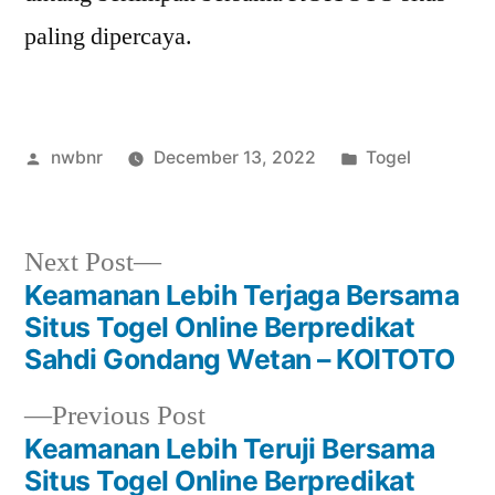
paling dipercaya.
Posted
Posted
nwbnr
December 13, 2022
Togel
by
in
Next
Next Post
post:
Keamanan Lebih Terjaga Bersama
Post
Situs Togel Online Berpredikat
Sahdi Gondang Wetan – KOITOTO
navigation
Previous
Previous Post
post:
Keamanan Lebih Teruji Bersama
Situs Togel Online Berpredikat