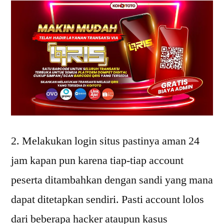
2. Melakukan login situs pastinya aman 24
jam kapan pun karena tiap-tiap account
peserta ditambahkan dengan sandi yang mana
dapat ditetapkan sendiri. Pasti account lolos
dari beberapa hacker ataupun kasus