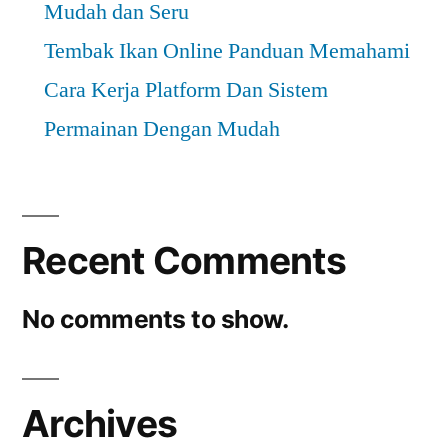
Mudah dan Seru
Tembak Ikan Online Panduan Memahami
Cara Kerja Platform Dan Sistem
Permainan Dengan Mudah
Recent Comments
No comments to show.
Archives