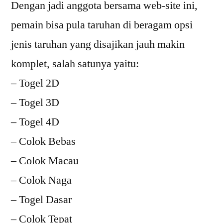
Dengan jadi anggota bersama web-site ini,
pemain bisa pula taruhan di beragam opsi
jenis taruhan yang disajikan jauh makin
komplet, salah satunya yaitu:
– Togel 2D
– Togel 3D
– Togel 4D
– Colok Bebas
– Colok Macau
– Colok Naga
– Togel Dasar
– Colok Tepat