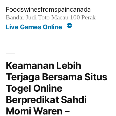
Skip
Foodswinesfromspaincanada
to
Bandar Judi Toto Macau 100 Perak
content
Live Games Online
Keamanan Lebih
Terjaga Bersama Situs
Togel Online
Berpredikat Sahdi
Momi Waren –