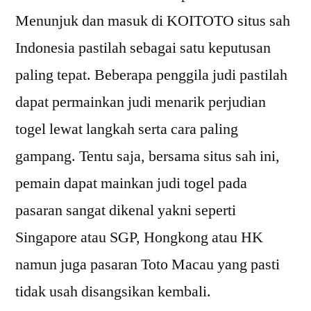
Menunjuk dan masuk di KOITOTO situs sah
Indonesia pastilah sebagai satu keputusan
paling tepat. Beberapa penggila judi pastilah
dapat permainkan judi menarik perjudian
togel lewat langkah serta cara paling
gampang. Tentu saja, bersama situs sah ini,
pemain dapat mainkan judi togel pada
pasaran sangat dikenal yakni seperti
Singapore atau SGP, Hongkong atau HK
namun juga pasaran Toto Macau yang pasti
tidak usah disangsikan kembali.