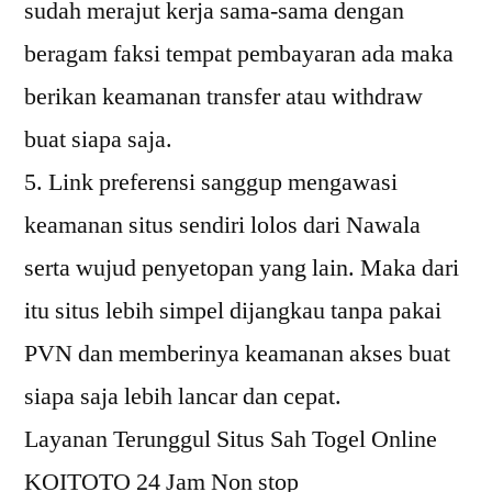
sudah merajut kerja sama-sama dengan
beragam faksi tempat pembayaran ada maka
berikan keamanan transfer atau withdraw
buat siapa saja.
5. Link preferensi sanggup mengawasi
keamanan situs sendiri lolos dari Nawala
serta wujud penyetopan yang lain. Maka dari
itu situs lebih simpel dijangkau tanpa pakai
PVN dan memberinya keamanan akses buat
siapa saja lebih lancar dan cepat.
Layanan Terunggul Situs Sah Togel Online
KOITOTO 24 Jam Non stop