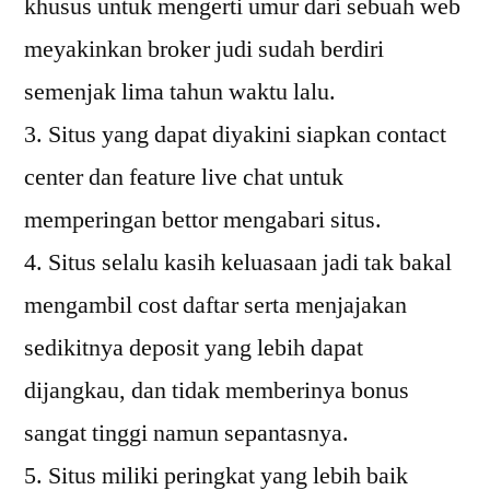
khusus untuk mengerti umur dari sebuah web
meyakinkan broker judi sudah berdiri
semenjak lima tahun waktu lalu.
3. Situs yang dapat diyakini siapkan contact
center dan feature live chat untuk
memperingan bettor mengabari situs.
4. Situs selalu kasih keluasaan jadi tak bakal
mengambil cost daftar serta menjajakan
sedikitnya deposit yang lebih dapat
dijangkau, dan tidak memberinya bonus
sangat tinggi namun sepantasnya.
5. Situs miliki peringkat yang lebih baik