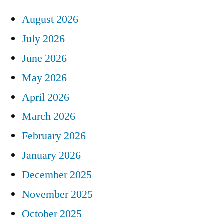
August 2026
July 2026
June 2026
May 2026
April 2026
March 2026
February 2026
January 2026
December 2025
November 2025
October 2025