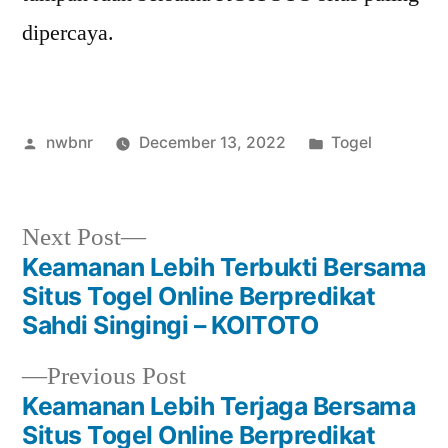
dipercaya.
Posted
Posted
nwbnr
December 13, 2022
Togel
by
in
Next
Next Post
post:
Keamanan Lebih Terbukti Bersama
Post
Situs Togel Online Berpredikat
Sahdi Singingi – KOITOTO
navigation
Previous
Previous Post
post:
Keamanan Lebih Terjaga Bersama
Situs Togel Online Berpredikat