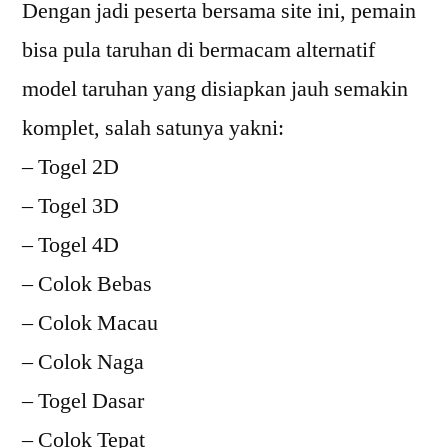
Dengan jadi peserta bersama site ini, pemain
bisa pula taruhan di bermacam alternatif
model taruhan yang disiapkan jauh semakin
komplet, salah satunya yakni:
– Togel 2D
– Togel 3D
– Togel 4D
– Colok Bebas
– Colok Macau
– Colok Naga
– Togel Dasar
– Colok Tepat