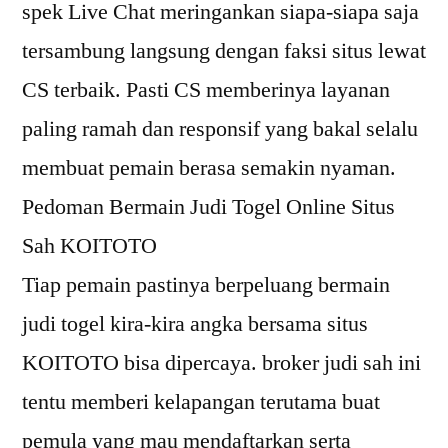
spek Live Chat meringankan siapa-siapa saja
tersambung langsung dengan faksi situs lewat
CS terbaik. Pasti CS memberinya layanan
paling ramah dan responsif yang bakal selalu
membuat pemain berasa semakin nyaman.
Pedoman Bermain Judi Togel Online Situs
Sah KOITOTO
Tiap pemain pastinya berpeluang bermain
judi togel kira-kira angka bersama situs
KOITOTO bisa dipercaya. broker judi sah ini
tentu memberi kelapangan terutama buat
pemula yang mau mendaftarkan serta