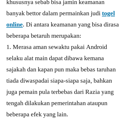
khususnya sebab bisa jamin keamanan
banyak bettor dalam permainkan judi
togel
online
. Di antara keamanan yang bisa dirasa
beberapa betaruh merupakan:
1. Merasa aman sewaktu pakai Android
selaku alat main dapat dibawa kemana
sajakah dan kapan pun maka bebas taruhan
tiada diwaspadai siapa-siapa saja, bahkan
juga pemain pula terbebas dari Razia yang
tengah dilakukan pemerintahan ataupun
beberapa efek yang lain.