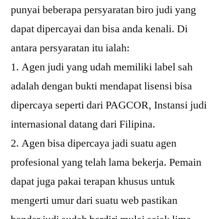
punyai beberapa persyaratan biro judi yang
dapat dipercayai dan bisa anda kenali. Di
antara persyaratan itu ialah:
1. Agen judi yang udah memiliki label sah
adalah dengan bukti mendapat lisensi bisa
dipercaya seperti dari PAGCOR, Instansi judi
internasional datang dari Filipina.
2. Agen bisa dipercaya jadi suatu agen
profesional yang telah lama bekerja. Pemain
dapat juga pakai terapan khusus untuk
mengerti umur dari suatu web pastikan