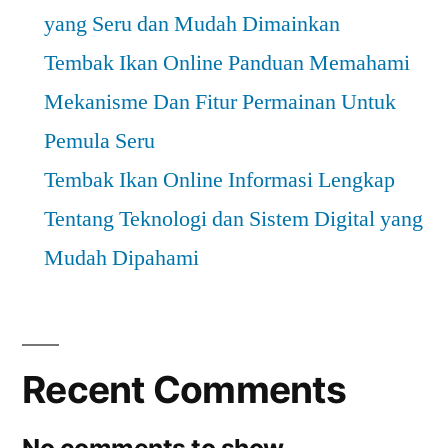
yang Seru dan Mudah Dimainkan
Tembak Ikan Online Panduan Memahami
Mekanisme Dan Fitur Permainan Untuk
Pemula Seru
Tembak Ikan Online Informasi Lengkap
Tentang Teknologi dan Sistem Digital yang
Mudah Dipahami
Recent Comments
No comments to show.