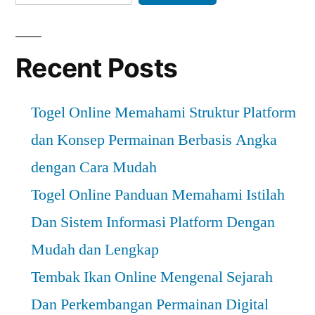
Recent Posts
Togel Online Memahami Struktur Platform
dan Konsep Permainan Berbasis Angka
dengan Cara Mudah
Togel Online Panduan Memahami Istilah
Dan Sistem Informasi Platform Dengan
Mudah dan Lengkap
Tembak Ikan Online Mengenal Sejarah
Dan Perkembangan Permainan Digital