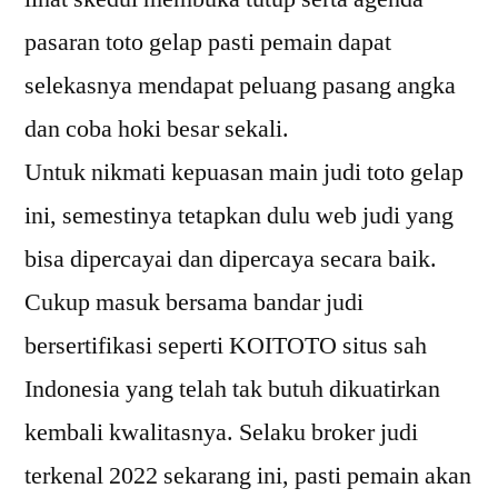
pasaran toto gelap pasti pemain dapat
selekasnya mendapat peluang pasang angka
dan coba hoki besar sekali.
Untuk nikmati kepuasan main judi toto gelap
ini, semestinya tetapkan dulu web judi yang
bisa dipercayai dan dipercaya secara baik.
Cukup masuk bersama bandar judi
bersertifikasi seperti KOITOTO situs sah
Indonesia yang telah tak butuh dikuatirkan
kembali kwalitasnya. Selaku broker judi
terkenal 2022 sekarang ini, pasti pemain akan