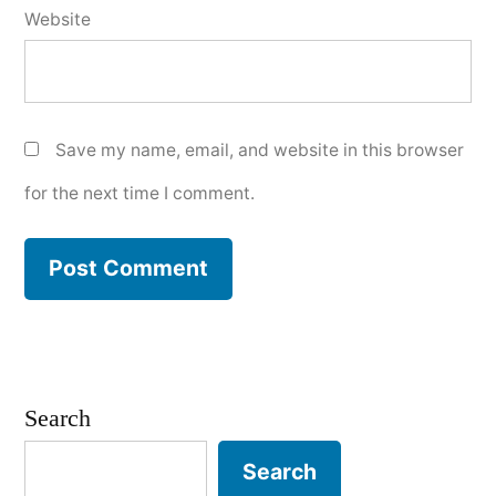
Website
Save my name, email, and website in this browser
for the next time I comment.
Search
Search