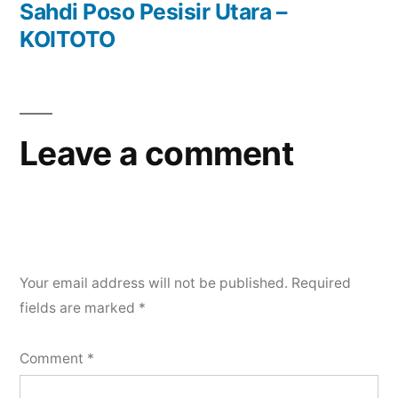
Sahdi Poso Pesisir Utara –
KOITOTO
Leave a comment
Your email address will not be published.
Required
fields are marked
*
Comment
*