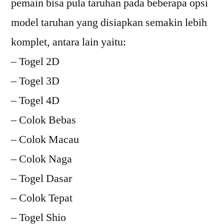
pemain bisa pula taruhan pada beberapa opsi
model taruhan yang disiapkan semakin lebih
komplet, antara lain yaitu:
– Togel 2D
– Togel 3D
– Togel 4D
– Colok Bebas
– Colok Macau
– Colok Naga
– Togel Dasar
– Colok Tepat
– Togel Shio