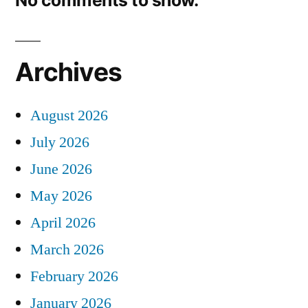
Archives
August 2026
July 2026
June 2026
May 2026
April 2026
March 2026
February 2026
January 2026