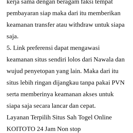
kerja sama dengan beragam faksi tempat
pembayaran siap maka dari itu memberikan
keamanan transfer atau withdraw untuk siapa
saja.
5. Link preferensi dapat mengawasi
keamanan situs sendiri lolos dari Nawala dan
wujud penyetopan yang lain. Maka dari itu
situs lebih ringan dijangkau tanpa pakai PVN
serta memberinya keamanan akses untuk
siapa saja secara lancar dan cepat.
Layanan Terpilih Situs Sah Togel Online
KOITOTO 24 Jam Non stop