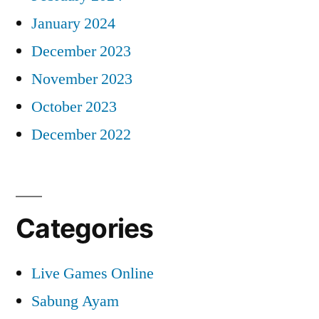
January 2024
December 2023
November 2023
October 2023
December 2022
Categories
Live Games Online
Sabung Ayam