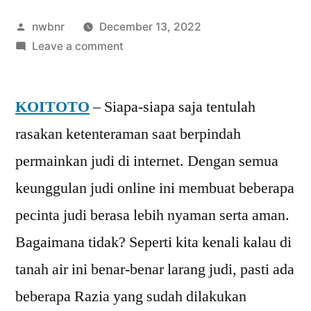
Posted
nwbnr
December 13, 2022
by
on
Leave a comment
Keamanan
Lebih
KOITOTO
– Siapa-siapa saja tentulah
Terjaga
Bersama
rasakan ketenteraman saat berpindah
Situs
permainkan judi di internet. Dengan semua
Togel
Online
keunggulan judi online ini membuat beberapa
Berpredikat
pecinta judi berasa lebih nyaman serta aman.
Sahdi
Bagaimana tidak? Seperti kita kenali kalau di
Kurima
–
tanah air ini benar-benar larang judi, pasti ada
KOITOTO
beberapa Razia yang sudah dilakukan