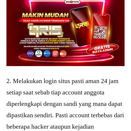
2. Melakukan login situs pasti aman 24 jam
setiap saat sebab tiap account anggota
diperlengkapi dengan sandi yang mana dapat
dipastikan sendiri. Pasti account terbebas dari
beberapa hacker ataupun kejadian