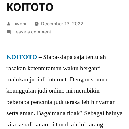
KOITOTO
Posted
nwbnr
December 13, 2022
by
on
Leave a comment
Keamanan
Lebih
KOITOTO
– Siapa-siapa saja tentulah
Terbukti
Bersama
rasakan ketenteraman waktu berganti
Situs
mainkan judi di internet. Dengan semua
Togel
Online
keunggulan judi online ini membikin
Berpredikat
beberapa pencinta judi terasa lebih nyaman
Sahdi
serta aman. Bagaimana tidak? Sebagai halnya
Poso
Pesisir
kita kenali kalau di tanah air ini larang
Utara