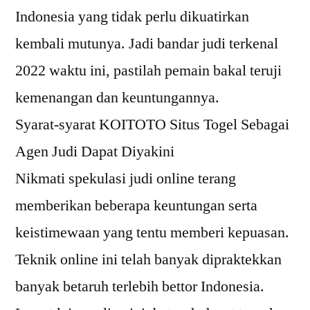
Indonesia yang tidak perlu dikuatirkan
kembali mutunya. Jadi bandar judi terkenal
2022 waktu ini, pastilah pemain bakal teruji
kemenangan dan keuntungannya.
Syarat-syarat KOITOTO Situs Togel Sebagai
Agen Judi Dapat Diyakini
Nikmati spekulasi judi online terang
memberikan beberapa keuntungan serta
keistimewaan yang tentu memberi kepuasan.
Teknik online ini telah banyak dipraktekkan
banyak betaruh terlebih bettor Indonesia.