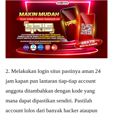
2. Melakukan login situs pastinya aman 24
jam kapan pun lantaran tiap-tiap account
anggota ditambahkan dengan kode yang
mana dapat dipastikan sendiri. Pastilah
account lolos dari banyak hacker ataupun