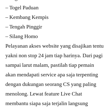
– Togel Paduan
– Kembang Kempis
– Tengah Pinggir
– Silang Homo
Pelayanan akses website yang disajikan tentu
yakni non stop 24 jam tiap harinya. Dari pagi
sampai larut malam, pastilah tiap pemain
akan mendapati service apa saja terpenting
dengan dukungan seorang CS yang paling
menolong. Lewat feature Live Chat
membantu siapa saja terjalin langsung