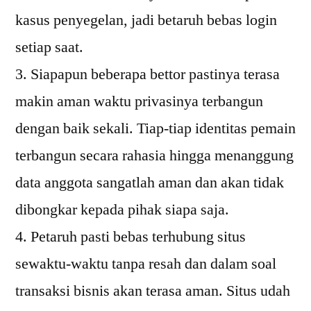
kasus penyegelan, jadi betaruh bebas login
setiap saat.
3. Siapapun beberapa bettor pastinya terasa
makin aman waktu privasinya terbangun
dengan baik sekali. Tiap-tiap identitas pemain
terbangun secara rahasia hingga menanggung
data anggota sangatlah aman dan akan tidak
dibongkar kepada pihak siapa saja.
4. Petaruh pasti bebas terhubung situs
sewaktu-waktu tanpa resah dan dalam soal
transaksi bisnis akan terasa aman. Situs udah