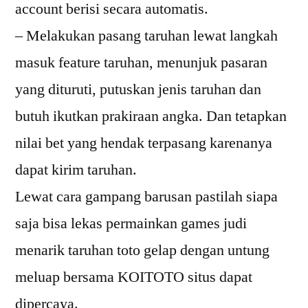
account berisi secara automatis.
– Melakukan pasang taruhan lewat langkah
masuk feature taruhan, menunjuk pasaran
yang dituruti, putuskan jenis taruhan dan
butuh ikutkan prakiraan angka. Dan tetapkan
nilai bet yang hendak terpasang karenanya
dapat kirim taruhan.
Lewat cara gampang barusan pastilah siapa
saja bisa lekas permainkan games judi
menarik taruhan toto gelap dengan untung
meluap bersama KOITOTO situs dapat
dipercaya.