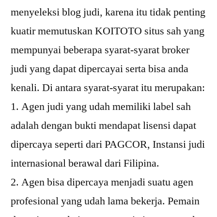
menyeleksi blog judi, karena itu tidak penting
kuatir memutuskan KOITOTO situs sah yang
mempunyai beberapa syarat-syarat broker
judi yang dapat dipercayai serta bisa anda
kenali. Di antara syarat-syarat itu merupakan:
1. Agen judi yang udah memiliki label sah
adalah dengan bukti mendapat lisensi dapat
dipercaya seperti dari PAGCOR, Instansi judi
internasional berawal dari Filipina.
2. Agen bisa dipercaya menjadi suatu agen
profesional yang udah lama bekerja. Pemain