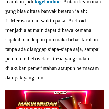
mainkan judi
togel online
. Antara keamanan
yang bisa dirasa banyak betaruh ialah:
1. Merasa aman waktu pakai Android
menjadi alat main dapat dibawa kemana
sajakah dan kapan pun maka bebas taruhan
tanpa ada dianggap siapa-siapa saja, sampai
pemain terbebas dari Razia yang sudah
dilakukan pemerintahan ataupun bermacam
dampak yang lain.