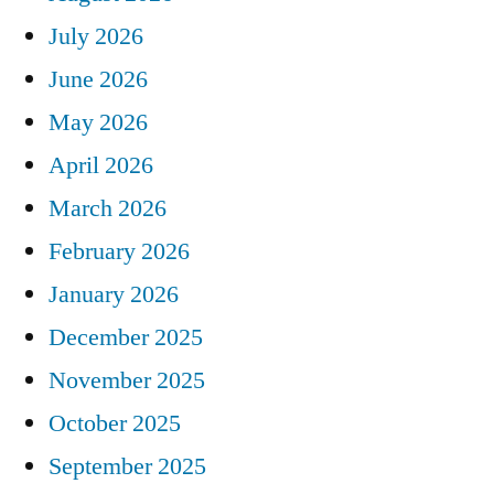
July 2026
June 2026
May 2026
April 2026
March 2026
February 2026
January 2026
December 2025
November 2025
October 2025
September 2025