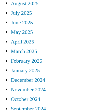
August 2025
July 2025
June 2025
May 2025
April 2025
March 2025
February 2025
January 2025
December 2024
November 2024
October 2024
September 2024