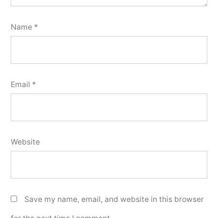
Name
*
Email
*
Website
Save my name, email, and website in this browser