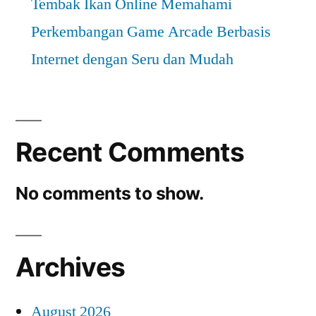
Tembak Ikan Online Memahami
Perkembangan Game Arcade Berbasis
Internet dengan Seru dan Mudah
Recent Comments
No comments to show.
Archives
August 2026