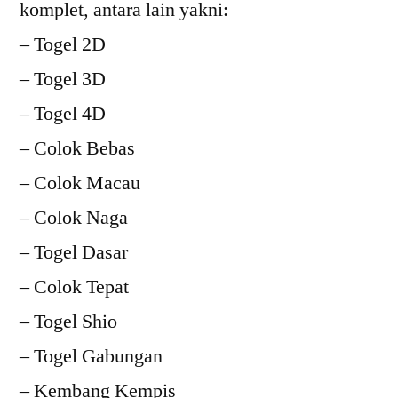
komplet, antara lain yakni:
– Togel 2D
– Togel 3D
– Togel 4D
– Colok Bebas
– Colok Macau
– Colok Naga
– Togel Dasar
– Colok Tepat
– Togel Shio
– Togel Gabungan
– Kembang Kempis