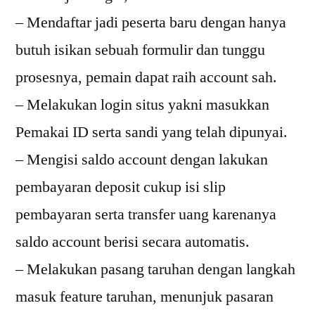
– Mendaftar jadi peserta baru dengan hanya
butuh isikan sebuah formulir dan tunggu
prosesnya, pemain dapat raih account sah.
– Melakukan login situs yakni masukkan
Pemakai ID serta sandi yang telah dipunyai.
– Mengisi saldo account dengan lakukan
pembayaran deposit cukup isi slip
pembayaran serta transfer uang karenanya
saldo account berisi secara automatis.
– Melakukan pasang taruhan dengan langkah
masuk feature taruhan, menunjuk pasaran