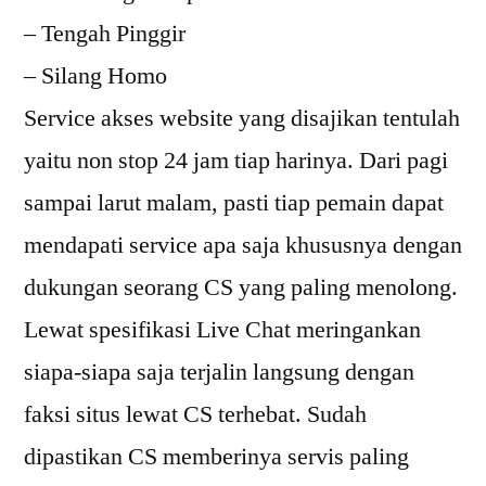
– Tengah Pinggir
– Silang Homo
Service akses website yang disajikan tentulah
yaitu non stop 24 jam tiap harinya. Dari pagi
sampai larut malam, pasti tiap pemain dapat
mendapati service apa saja khususnya dengan
dukungan seorang CS yang paling menolong.
Lewat spesifikasi Live Chat meringankan
siapa-siapa saja terjalin langsung dengan
faksi situs lewat CS terhebat. Sudah
dipastikan CS memberinya servis paling