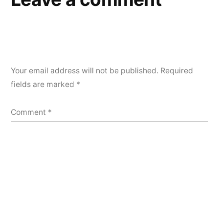
Your email address will not be published.
Required
fields are marked
*
Comment
*