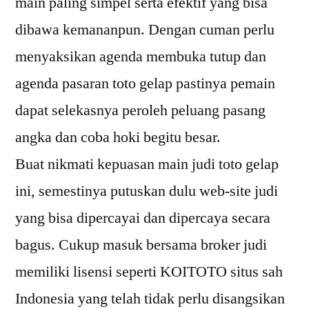
main paling simpel serta efektif yang bisa
dibawa kemananpun. Dengan cuman perlu
menyaksikan agenda membuka tutup dan
agenda pasaran toto gelap pastinya pemain
dapat selekasnya peroleh peluang pasang
angka dan coba hoki begitu besar.
Buat nikmati kepuasan main judi toto gelap
ini, semestinya putuskan dulu web-site judi
yang bisa dipercayai dan dipercaya secara
bagus. Cukup masuk bersama broker judi
memiliki lisensi seperti KOITOTO situs sah
Indonesia yang telah tidak perlu disangsikan