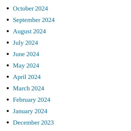
October 2024
September 2024
August 2024
July 2024
June 2024
May 2024
April 2024
March 2024
February 2024
January 2024
December 2023