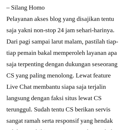
– Silang Homo
Pelayanan akses blog yang disajikan tentu
saja yakni non-stop 24 jam sehari-harinya.
Dari pagi sampai larut malam, pastilah tiap-
tiap pemain bakal memperoleh layanan apa
saja terpenting dengan dukungan seseorang
CS yang paling menolong. Lewat feature
Live Chat membantu siapa saja terjalin
langsung dengan faksi situs lewat CS
terunggul. Sudah tentu CS berikan servis
sangat ramah serta responsif yang hendak