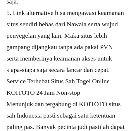
saja.
5. Link alternative bisa mengawasi keamanan
situs sendiri bebas dari Nawala serta wujud
penyegelan yang lain. Maka situs lebih
gampang dijangkau tanpa ada pakai PVN
serta memberinya keamanan akses untuk
siapa-siapa saja secara lancar dan cepat.
Service Terhebat Situs Sah Togel Online
KOITOTO 24 Jam Non-stop
Menunjuk dan tergabung di KOITOTO situs
sah Indonesia pasti sebagai satu ketentuan
paling pas. Banyak pecinta judi pastilah dapat