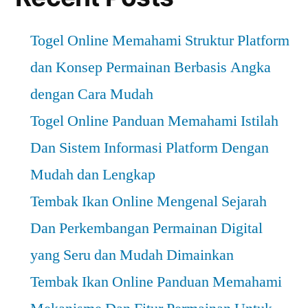
Togel Online Memahami Struktur Platform
dan Konsep Permainan Berbasis Angka
dengan Cara Mudah
Togel Online Panduan Memahami Istilah
Dan Sistem Informasi Platform Dengan
Mudah dan Lengkap
Tembak Ikan Online Mengenal Sejarah
Dan Perkembangan Permainan Digital
yang Seru dan Mudah Dimainkan
Tembak Ikan Online Panduan Memahami