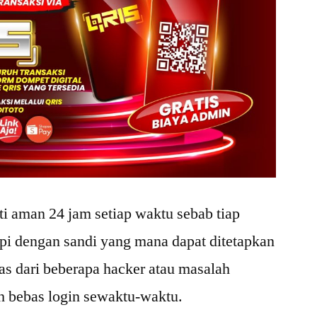
ti aman 24 jam setiap waktu sebab tiap
pi dengan sandi yang mana dapat ditetapkan
bas dari beberapa hacker atau masalah
uh bebas login sewaktu-waktu.