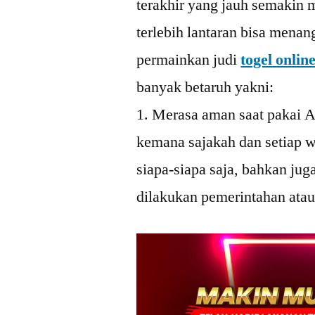
terakhir yang jauh semakin 
terlebih lantaran bisa mena
permainkan judi
togel onlin
banyak betaruh yakni:
1. Merasa aman saat pakai A
kemana sajakah dan setiap 
siapa-siapa saja, bahkan jug
dilakukan pemerintahan ata