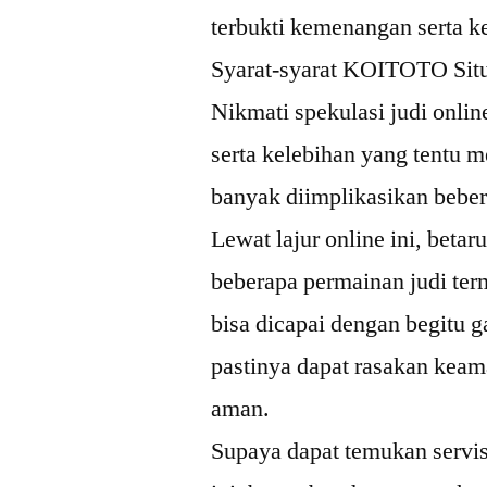
terbukti kemenangan serta 
Syarat-syarat KOITOTO Situ
Nikmati spekulasi judi onli
serta kelebihan yang tentu 
banyak diimplikasikan beber
Lewat lajur online ini, beta
beberapa permainan judi ter
bisa dicapai dengan begitu 
pastinya dapat rasakan kea
aman.
Supaya dapat temukan servi