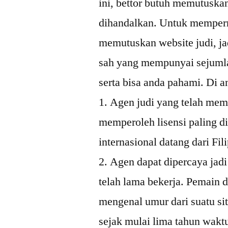
ini, bettor butuh memutuskan
dihandalkan. Untuk memper
memutuskan website judi, ja
sah yang mempunyai sejumlah
serta bisa anda pahami. Di an
1. Agen judi yang telah memi
memperoleh lisensi paling d
internasional datang dari Fil
2. Agen dapat dipercaya ja
telah lama bekerja. Pemain d
mengenal umur dari suatu si
sejak mulai lima tahun waktu