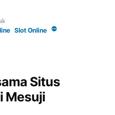
ak
line
Slot Online
sama Situs
i Mesuji