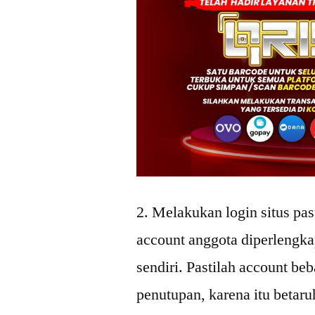
2. Melakukan login situs pas
account anggota diperlengka
sendiri. Pastilah account be
penutupan, karena itu betar