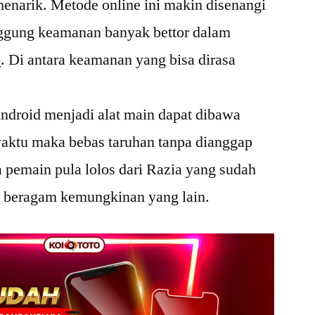
menarik. Metode online ini makin disenangi
nggung keamanan banyak bettor dalam
e
. Di antara keamanan yang bisa dirasa
ndroid menjadi alat main dapat dibawa
waktu maka bebas taruhan tanpa dianggap
a pemain pula lolos dari Razia yang sudah
u beragam kemungkinan yang lain.