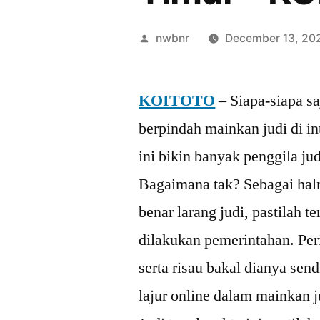
Posted
nwbnr
December 13, 20
by
KOITOTO
– Siapa-siapa s
berpindah mainkan judi di in
ini bikin banyak penggila ju
Bagaimana tak? Sebagai halny
benar larang judi, pastilah 
dilakukan pemerintahan. Peri
serta risau bakal dianya se
lajur online dalam mainkan j