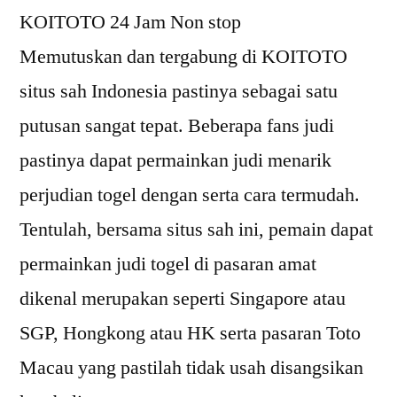
KOITOTO 24 Jam Non stop
Memutuskan dan tergabung di KOITOTO
situs sah Indonesia pastinya sebagai satu
putusan sangat tepat. Beberapa fans judi
pastinya dapat permainkan judi menarik
perjudian togel dengan serta cara termudah.
Tentulah, bersama situs sah ini, pemain dapat
permainkan judi togel di pasaran amat
dikenal merupakan seperti Singapore atau
SGP, Hongkong atau HK serta pasaran Toto
Macau yang pastilah tidak usah disangsikan