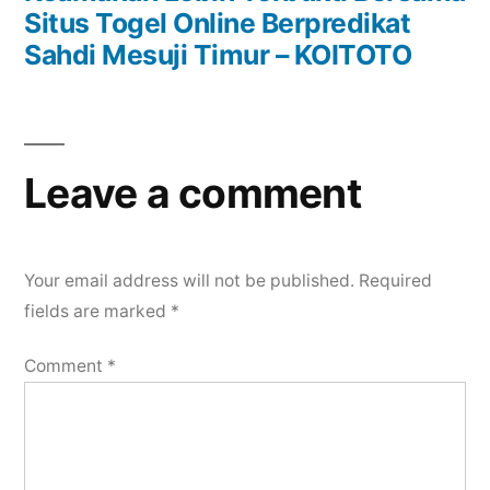
Situs Togel Online Berpredikat
Sahdi Mesuji Timur – KOITOTO
Leave a comment
Your email address will not be published.
Required
fields are marked
*
Comment
*