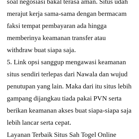
soal negosiasi bakal terasa aman. Situs udah
merajut kerja sama-sama dengan bermacam
faksi tempat pembayaran ada hingga
memberinya keamanan transfer atau
withdraw buat siapa saja.
5. Link opsi sanggup mengawasi keamanan
situs sendiri terlepas dari Nawala dan wujud
penutupan yang lain. Maka dari itu situs lebih
gampang dijangkau tiada pakai PVN serta
berikan keamanan akses buat siapa-siapa saja
lebih lancar serta cepat.
Layanan Terbaik Situs Sah Togel Online