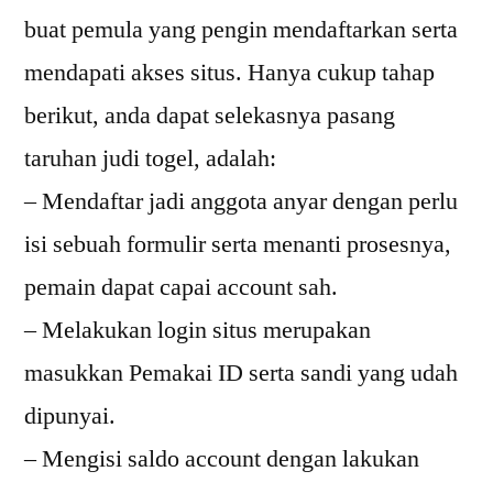
buat pemula yang pengin mendaftarkan serta
mendapati akses situs. Hanya cukup tahap
berikut, anda dapat selekasnya pasang
taruhan judi togel, adalah:
– Mendaftar jadi anggota anyar dengan perlu
isi sebuah formulir serta menanti prosesnya,
pemain dapat capai account sah.
– Melakukan login situs merupakan
masukkan Pemakai ID serta sandi yang udah
dipunyai.
– Mengisi saldo account dengan lakukan