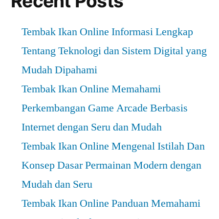
Recent Posts
Tembak Ikan Online Informasi Lengkap
Tentang Teknologi dan Sistem Digital yang
Mudah Dipahami
Tembak Ikan Online Memahami
Perkembangan Game Arcade Berbasis
Internet dengan Seru dan Mudah
Tembak Ikan Online Mengenal Istilah Dan
Konsep Dasar Permainan Modern dengan
Mudah dan Seru
Tembak Ikan Online Panduan Memahami