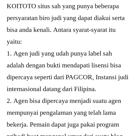
KOITOTO situs sah yang punya beberapa
persyaratan biro judi yang dapat diakui serta
bisa anda kenali. Antara syarat-syarat itu
yaitu:
1. Agen judi yang udah punya label sah
adalah dengan bukti mendapati lisensi bisa
dipercaya seperti dari PAGCOR, Instansi judi
internasional datang dari Filipina.
2. Agen bisa dipercaya menjadi suatu agen
mempunyai pengalaman yang telah lama
bekerja. Pemain dapat juga pakai program