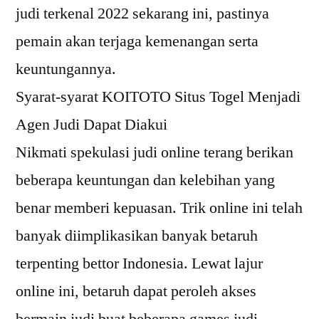
judi terkenal 2022 sekarang ini, pastinya
pemain akan terjaga kemenangan serta
keuntungannya.
Syarat-syarat KOITOTO Situs Togel Menjadi
Agen Judi Dapat Diakui
Nikmati spekulasi judi online terang berikan
beberapa keuntungan dan kelebihan yang
benar memberi kepuasan. Trik online ini telah
banyak diimplikasikan banyak betaruh
terpenting bettor Indonesia. Lewat lajur
online ini, betaruh dapat peroleh akses
bermain judi buat beberapa games judi