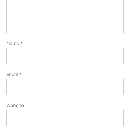
Name
*
Email
*
Website