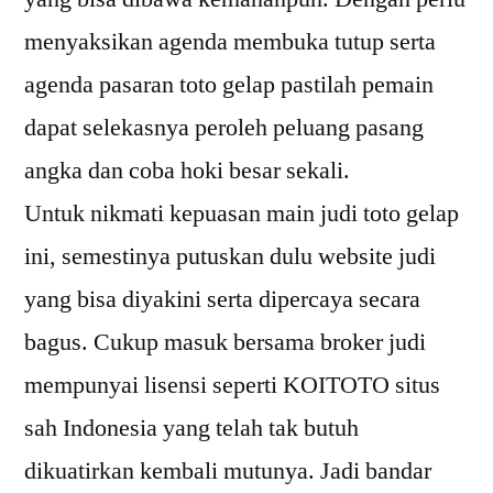
menyaksikan agenda membuka tutup serta
agenda pasaran toto gelap pastilah pemain
dapat selekasnya peroleh peluang pasang
angka dan coba hoki besar sekali.
Untuk nikmati kepuasan main judi toto gelap
ini, semestinya putuskan dulu website judi
yang bisa diyakini serta dipercaya secara
bagus. Cukup masuk bersama broker judi
mempunyai lisensi seperti KOITOTO situs
sah Indonesia yang telah tak butuh
dikuatirkan kembali mutunya. Jadi bandar