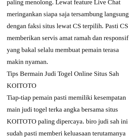
paling menolong. Lewat feature Live Chat
meringankan siapa saja tersambung langsung
dengan faksi situs lewat CS terpilih. Pasti CS
memberikan servis amat ramah dan responsif
yang bakal selalu membuat pemain terasa
makin nyaman.
Tips Bermain Judi Togel Online Situs Sah
KOITOTO
Tiap-tiap pemain pasti memiliki kesempatan
main judi togel terka angka bersama situs
KOITOTO paling dipercaya. biro judi sah ini
sudah pasti memberi keluasaan terutamanya