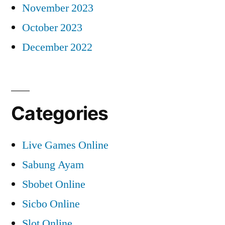
November 2023
October 2023
December 2022
Categories
Live Games Online
Sabung Ayam
Sbobet Online
Sicbo Online
Slot Online