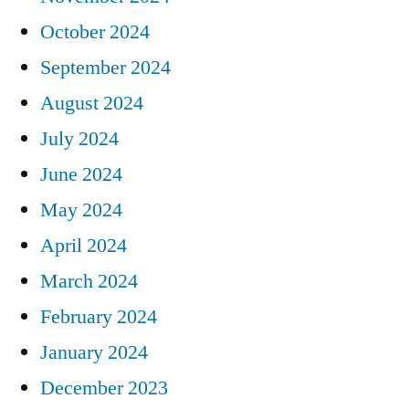
October 2024
September 2024
August 2024
July 2024
June 2024
May 2024
April 2024
March 2024
February 2024
January 2024
December 2023