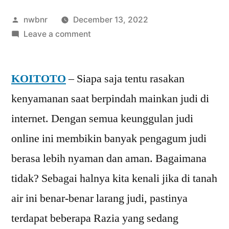
Posted
nwbnr
December 13, 2022
by
on
Leave a comment
Keamanan
Lebih
KOITOTO
– Siapa saja tentu rasakan
Terjaga
Bersama
kenyamanan saat berpindah mainkan judi di
Situs
internet. Dengan semua keunggulan judi
Togel
Online
online ini membikin banyak pengagum judi
Berpredikat
berasa lebih nyaman dan aman. Bagaimana
Sahdi
tidak? Sebagai halnya kita kenali jika di tanah
Maros
Baru
air ini benar-benar larang judi, pastinya
–
terdapat beberapa Razia yang sedang
KOITOTO