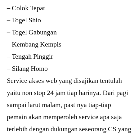
– Colok Tepat
– Togel Shio
– Togel Gabungan
– Kembang Kempis
– Tengah Pinggir
– Silang Homo
Service akses web yang disajikan tentulah
yaitu non stop 24 jam tiap harinya. Dari pagi
sampai larut malam, pastinya tiap-tiap
pemain akan memperoleh service apa saja
terlebih dengan dukungan seseorang CS yang