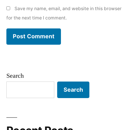
Save my name, email, and website in this browser
for the next time I comment.
Search
Search