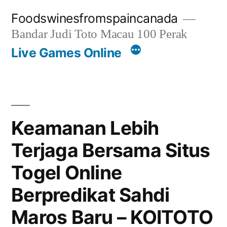
Skip
Foodswinesfromspaincanada
to
Bandar Judi Toto Macau 100 Perak
content
Live Games Online
Keamanan Lebih
Terjaga Bersama Situs
Togel Online
Berpredikat Sahdi
Maros Baru – KOITOTO