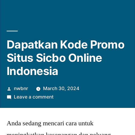
Dapatkan Kode Promo
Situs Sicbo Online
Indonesia
Posted
nwbnr
March 30, 2024
by
on
Leave a comment
Dapatkan
Kode
Anda sedang mencari cara untuk
Promo
Situs