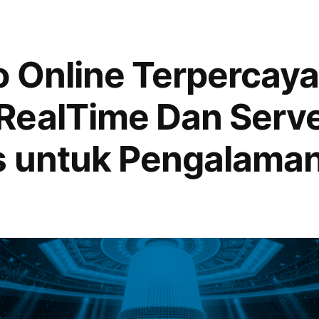
o Online Terpercay
n
ealTime Dan Server
as untuk Pengalama