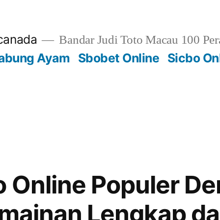
canada
Bandar Judi Toto Macau 100 Per
abung Ayam
Sbobet Online
Sicbo On
o Online Populer D
rmainan Lengkap da