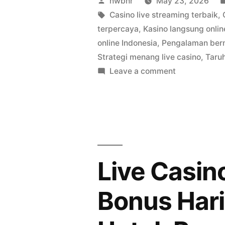
Posted
nwbnr
May 23, 2026
Terpercaya
by
Tags:
Casino live streaming terbaik
,
terpercaya
,
Kasino langsung onlin
Dengan
online Indonesia
,
Pengalaman berm
Gameplay
Strategi menang live casino
,
Taruh
on
Leave a comment
RealTime
Live
Dan
Casino
Server
Online
Terpercaya
Stabil
Dengan
Berkualitas
Gameplay
Live Casi
RealTime
untuk
Dan
Pengalama
Bonus Har
Server
Bermain
Stabil