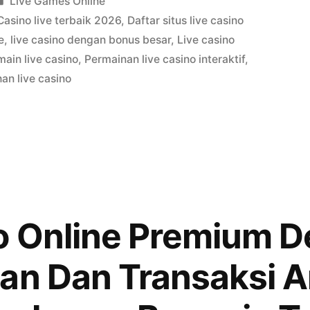
Posted
Live Games Online
in
Casino live terbaik 2026
,
Daftar situs live casino
e
,
live casino dengan bonus besar
,
Live casino
ain live casino
,
Permainan live casino interaktif
,
an live casino
no Online Premium 
n
ian Dan Transaksi 