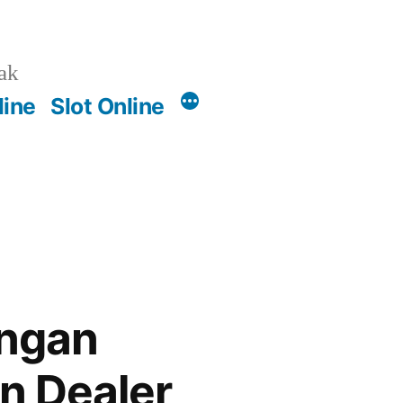
ak
line
Slot Online
engan
n Dealer