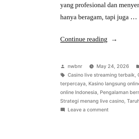
yang profesional dan menyen
hanya beragam, tapi juga …
“Live
Continue reading
Casino
Online
Posted
nwbnr
May 24, 2026
Populer
by
Tags:
Casino live streaming terbaik
,
terpercaya
,
Kasino langsung onlin
Dengan
online Indonesia
,
Pengalaman berm
Variasi
Strategi menang live casino
,
Taruh
on
Leave a comment
Permainan
Live
Lengkap
Casino
dan
Online